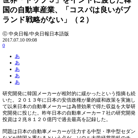
国の自動車産業、「コスパは良いがブ
ランド戦略がない」（２）
ⓒ 中央日報/中央日報日本語版
2017.07.10 09:08
0
あ
あ
あ
あ
あ
研究開発に韓国メーカーが相対的に緩かったという指摘も続
いた。２０１３年に日本の安倍政権が量的緩和政策を実施し
て以来日本の自動車メーカーは為替効果で得た収益を大挙研
究開発に投じた。昨年日本の自動車メーカー７社の研究開発
投資は２兆８１２０億円で過去最高を記録した。
問題は日本の自動車メーカーが注力する中型・準中型セダン
などが韓国と重なるという点だ。ソウル大学経営学科のチ