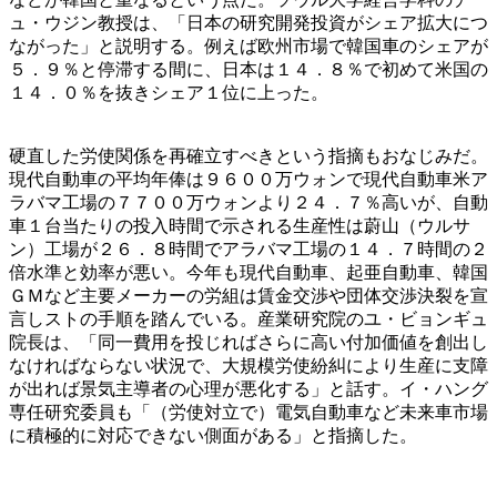
ュ・ウジン教授は、「日本の研究開発投資がシェア拡大につ
ながった」と説明する。例えば欧州市場で韓国車のシェアが
５．９％と停滞する間に、日本は１４．８％で初めて米国の
１４．０％を抜きシェア１位に上った。
硬直した労使関係を再確立すべきという指摘もおなじみだ。
現代自動車の平均年俸は９６００万ウォンで現代自動車米ア
ラバマ工場の７７００万ウォンより２４．７％高いが、自動
車１台当たりの投入時間で示される生産性は蔚山（ウルサ
ン）工場が２６．８時間でアラバマ工場の１４．７時間の２
倍水準と効率が悪い。今年も現代自動車、起亜自動車、韓国
ＧＭなど主要メーカーの労組は賃金交渉や団体交渉決裂を宣
言しストの手順を踏んでいる。産業研究院のユ・ビョンギュ
院長は、「同一費用を投じればさらに高い付加価値を創出し
なければならない状況で、大規模労使紛糾により生産に支障
が出れば景気主導者の心理が悪化する」と話す。イ・ハング
専任研究委員も「（労使対立で）電気自動車など未来車市場
に積極的に対応できない側面がある」と指摘した。