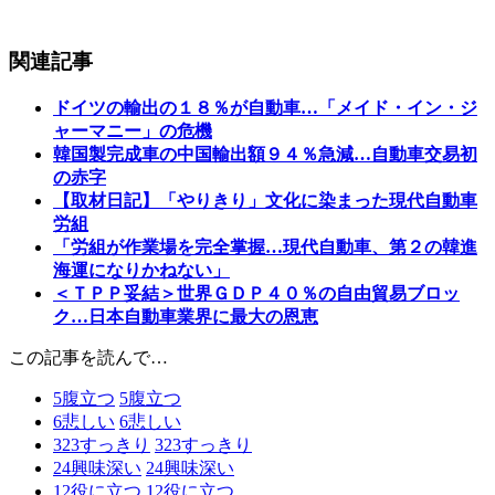
関連記事
ドイツの輸出の１８％が自動車…「メイド・イン・ジ
ャーマニー」の危機
韓国製完成車の中国輸出額９４％急減…自動車交易初
の赤字
【取材日記】「やりきり」文化に染まった現代自動車
労組
「労組が作業場を完全掌握…現代自動車、第２の韓進
海運になりかねない」
＜ＴＰＰ妥結＞世界ＧＤＰ４０％の自由貿易ブロッ
ク…日本自動車業界に最大の恩恵
この記事を読んで…
5
腹立つ
5
腹立つ
6
悲しい
6
悲しい
323
すっきり
323
すっきり
24
興味深い
24
興味深い
12
役に立つ
12
役に立つ