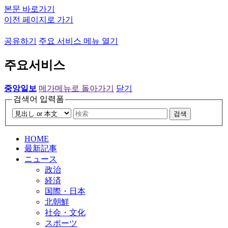
본문 바로가기
이전 페이지로 가기
공유하기
주요 서비스 메뉴 열기
주요서비스
중앙일보
메가메뉴로 돌아가기
닫기
검색어 입력폼
검색
HOME
最新記事
ニュース
政治
経済
国際・日本
北朝鮮
社会・文化
スポーツ