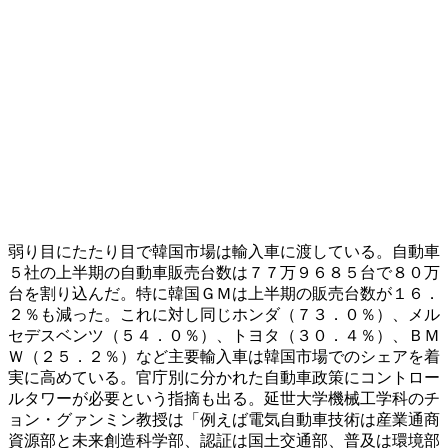
弱り目にたたり目で韓国市場は輸入車に渡している。自動車
５社の上半期の自動車販売台数は７７万９６８５台で８０万
台を割り込んだ。特に韓国ＧＭは上半期の販売台数が１６．
２％も減った。これに対し同じホンダ（７３．０％）、メル
セデスベンツ（５４．０％）、トヨタ（３０．４％）、ＢＭ
Ｗ（２５．２％）など主要輸入車は韓国市場でのシェアを着
実に高めている。官庁別に分かれた自動車政策にコントロー
ルタワーが必要という指摘も出る。延世大学機械工学科のチ
ョン・グァンミン教授は「例えば電気自動車技術は産業通商
資源部と未来創造科学部、認証は国土交通部、普及は環境部