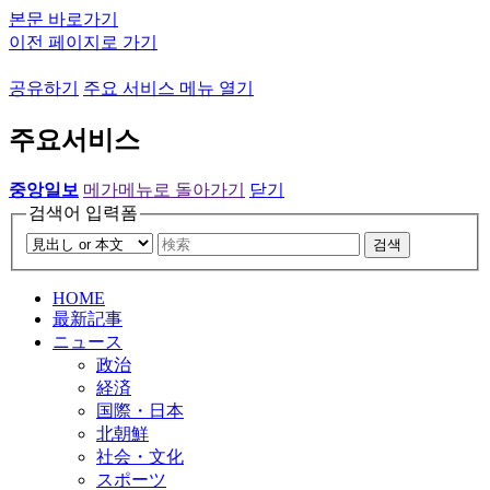
본문 바로가기
이전 페이지로 가기
공유하기
주요 서비스 메뉴 열기
주요서비스
중앙일보
메가메뉴로 돌아가기
닫기
검색어 입력폼
검색
HOME
最新記事
ニュース
政治
経済
国際・日本
北朝鮮
社会・文化
スポーツ