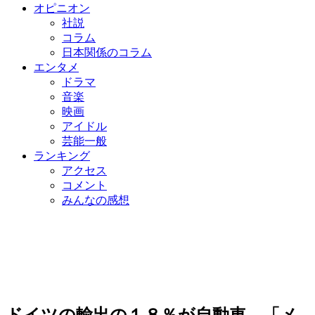
オピニオン
社説
コラム
日本関係のコラム
エンタメ
ドラマ
音楽
映画
アイドル
芸能一般
ランキング
アクセス
コメント
みんなの感想
ドイツの輸出の１８％が自動車…「メ