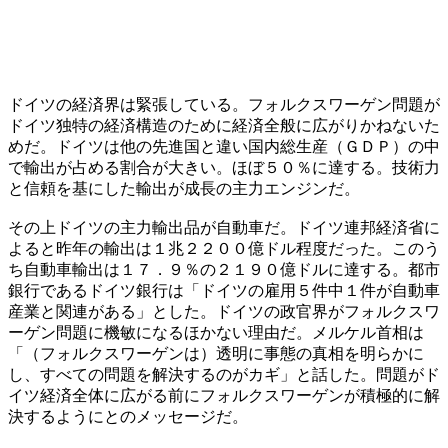
ドイツの経済界は緊張している。フォルクスワーゲン問題が
ドイツ独特の経済構造のために経済全般に広がりかねないた
めだ。ドイツは他の先進国と違い国内総生産（ＧＤＰ）の中
で輸出が占める割合が大きい。ほぼ５０％に達する。技術力
と信頼を基にした輸出が成長の主力エンジンだ。
その上ドイツの主力輸出品が自動車だ。ドイツ連邦経済省に
よると昨年の輸出は１兆２２００億ドル程度だった。このう
ち自動車輸出は１７．９％の２１９０億ドルに達する。都市
銀行であるドイツ銀行は「ドイツの雇用５件中１件が自動車
産業と関連がある」とした。ドイツの政官界がフォルクスワ
ーゲン問題に機敏になるほかない理由だ。メルケル首相は
「（フォルクスワーゲンは）透明に事態の真相を明らかに
し、すべての問題を解決するのがカギ」と話した。問題がド
イツ経済全体に広がる前にフォルクスワーゲンが積極的に解
決するようにとのメッセージだ。