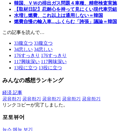
韓国、ＶＷの排出ガス問題４車種、精密検査実施
【取材日記】忍耐心を持って見にくい現代車労組
水増し燃費、これ以上は通用しない＝韓国
燃費自慢の輸入車…ふくらむ「誇張」議論＝韓国
この記事を読んで…
33
腹立つ
33
腹立つ
34
悲しい
34
悲しい
176
すっきり
176
すっきり
117
興味深い
117
興味深い
13
役に立つ
13
役に立つ
みんなの感想ランキング
経済 記事
공유하기
공유하기
공유하기
공유하기
공유하기
リンクコピーが完了しました。
포토뷰어
뉴스 메뉴 보기