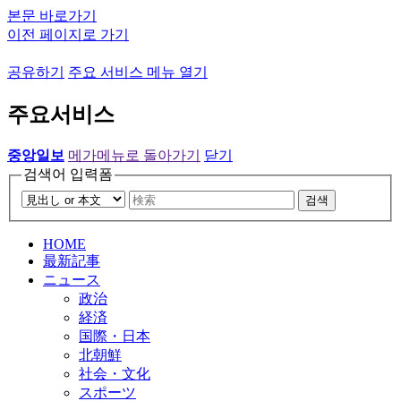
본문 바로가기
이전 페이지로 가기
공유하기
주요 서비스 메뉴 열기
주요서비스
중앙일보
메가메뉴로 돌아가기
닫기
검색어 입력폼
검색
HOME
最新記事
ニュース
政治
経済
国際・日本
北朝鮮
社会・文化
スポーツ