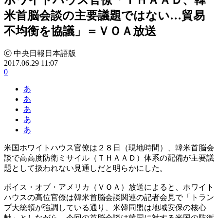
米首脳会談の主要議題ではない…貿易
不均衡を協議」＝ＶＯＡ放送
ⓒ 中央日報日本語版
2017.06.29 11:07
0
あ
あ
あ
あ
あ
米国ホワイトハウス官僚は２８日（現地時間）、韓米首脳会
談で高高度防衛ミサイル（ＴＨＡＡＤ）体系の配備が主要議
題として扱われない見通しだと明らかにした。
ボイス・オブ・アメリカ（ＶＯＡ）放送によると、ホワイト
ハウスの高位官僚は韓米首脳会談関連の記者会見で「トラン
プ大統領が強調している通り、米韓同盟は地域安保の核心
軸」としながら、今回の首脳会談は韓国に対する米国の防衛