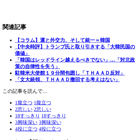
関連記事
【コラム】運と外交力、そして統一＝韓国
【中央時評】トランプ氏と取り引きする「大韓民国の
価値」
「韓国はレッドライン越えるべきでない」…「対北政
策の自律性を失う」
駐韓米大使館１９分間包囲し「ＴＨＡＡＤ反対」
「文大統領、ＴＨＡＡＤ撤回する考えはない」
この記事を読んで…
1
腹立つ
1
腹立つ
2
悲しい
2
悲しい
18
すっきり
18
すっきり
3
興味深い
3
興味深い
4
役に立つ
4
役に立つ