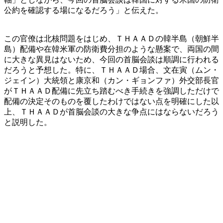
公約を確認する場になるだろう」と伝えた。
この官僚は北核問題をはじめ、ＴＨＡＡＤの韓半島（朝鮮半
島）配備や在韓米軍の防衛費分担のような懸案で、両国の間
に大きな異見はないため、今回の首脳会談は順調に行われる
だろうと予想した。特に、ＴＨＡＡＤ場合、文在寅（ムン・
ジェイン）大統領と康京和（カン・ギョンファ）外交部長官
がＴＨＡＡＤ配備に先立ち踏むべき手続きを強調しただけで
配備の決定そのものを覆したわけではない点を明確にした以
上、ＴＨＡＡＤが首脳会談の大きな争点にはならないだろう
と説明した。