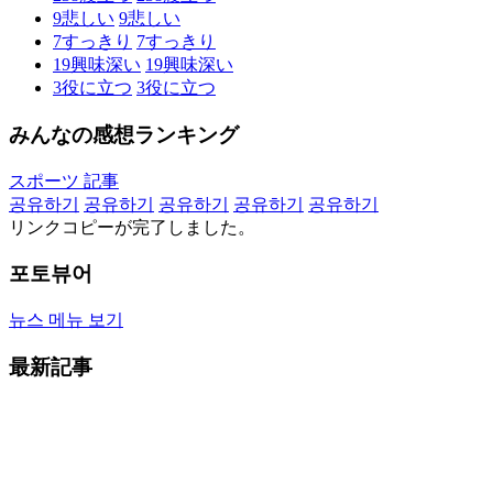
9
悲しい
9
悲しい
7
すっきり
7
すっきり
19
興味深い
19
興味深い
3
役に立つ
3
役に立つ
みんなの感想ランキング
スポーツ 記事
공유하기
공유하기
공유하기
공유하기
공유하기
リンクコピーが完了しました。
포토뷰어
뉴스 메뉴 보기
最新記事