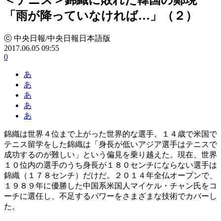
「雨が降っていなければ…」（２）
ⓒ 中央日報/中央日報日本語版
2017.06.05 09:55
0
あ
あ
あ
あ
あ
錦織は世界４位まで上がった世界的な選手。１４歳で米国で
テニス留学をした錦織は「身長が低いアジア選手はテニスで
成功するのが難しい」という偏見を乗り越えた。現在、世界
１０位内の選手のうち身長が１８０センチにならない選手は
錦織（１７８センチ）だけだ。２０１４年全仏オープンで、
１９８９年に優勝した中国系米国人マイケル・チャン氏をコ
ーチに選任し、不足するパワーをさまざまな技術でカバーし
た。