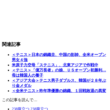
関連記事
＜テニス＞日本の錦織圭、中国の彭帥、全米オープン
男女４強
米原子力空母「ステニス」、北東アジアで作戦中
＜テニス＞「億万長者」の娘、ＵＳオープン初勝利…
母は韓国人の養子
＜アジア大会＞テニス男子ダブルス、韓国が２８年ぶ
り金メダル
＜全米テニス＞昨年準優勝の錦織、１回戦敗退の異変
この記事を読んで…
238
腹立つ
238
腹立つ