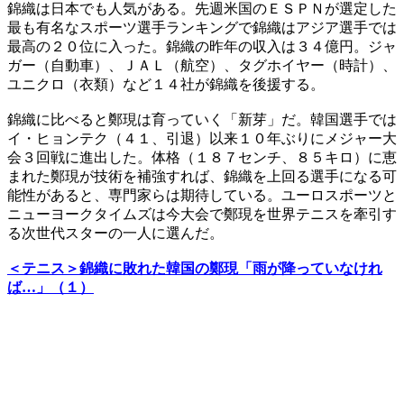
錦織は日本でも人気がある。先週米国のＥＳＰＮが選定した
最も有名なスポーツ選手ランキングで錦織はアジア選手では
最高の２０位に入った。錦織の昨年の収入は３４億円。ジャ
ガー（自動車）、ＪＡＬ（航空）、タグホイヤー（時計）、
ユニクロ（衣類）など１４社が錦織を後援する。
錦織に比べると鄭現は育っていく「新芽」だ。韓国選手では
イ・ヒョンテク（４１、引退）以来１０年ぶりにメジャー大
会３回戦に進出した。体格（１８７センチ、８５キロ）に恵
まれた鄭現が技術を補強すれば、錦織を上回る選手になる可
能性があると、専門家らは期待している。ユーロスポーツと
ニューヨークタイムズは今大会で鄭現を世界テニスを牽引す
る次世代スターの一人に選んだ。
＜テニス＞錦織に敗れた韓国の鄭現「雨が降っていなけれ
ば…」（１）