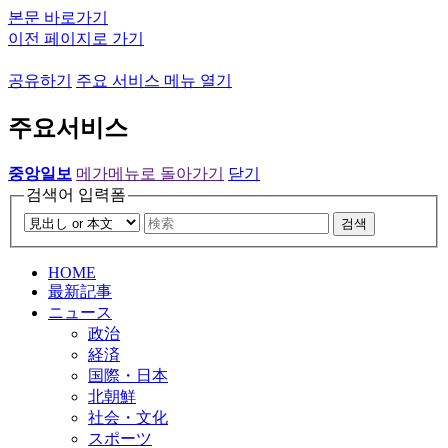
본문 바로가기
이전 페이지로 가기
공유하기
주요 서비스 메뉴 열기
주요서비스
중앙일보
메가메뉴로 돌아가기
닫기
검색어 입력폼
검색
HOME
最新記事
ニュース
政治
経済
国際・日本
北朝鮮
社会・文化
スポーツ