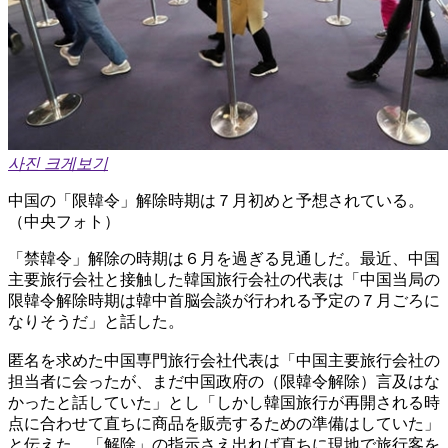
사진 크게보기
中国の「限韓令」解除時期は７月初めと予想されている。
（中央フォト）
「禁韓令」解除の時期は６月を過ぎる見通しだ。最近、中国
主要旅行会社と接触した韓国旅行会社の代表は「中国当局の
限韓令解除時期は韓中首脳会談が行われる予定の７月ごろに
なりそうだ」と話した。
匿名を求めた中国専門旅行会社代表は「中国主要旅行会社の
担当者に会ったが、まだ中国政府の（限韓令解除）言及はな
かったと話していた」とし「しかし韓国旅行が再開される時
点に合わせて直ちに商品を販売するための準備はしていた」
と伝えた。「解除」の指示さえ出れば直ちに現地で旅行客を