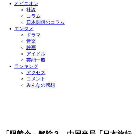
オピニオン
社説
コラム
日本関係のコラム
エンタメ
ドラマ
音楽
映画
アイドル
芸能一般
ランキング
アクセス
コメント
みんなの感想
「限韓令」解除？ 中国当局「日本旅行