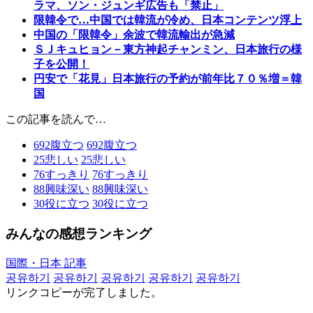
ラマ、ソン・ジュンギ広告も「禁止」
限韓令で…中国では韓流が冷め、日本コンテンツ浮上
中国の「限韓令」余波で韓流輸出が急減
ＳＪキュヒョン－東方神起チャンミン、日本旅行の様
子を公開！
円安で「花見」日本旅行の予約が前年比７０％増＝韓
国
この記事を読んで…
692
腹立つ
692
腹立つ
25
悲しい
25
悲しい
76
すっきり
76
すっきり
88
興味深い
88
興味深い
30
役に立つ
30
役に立つ
みんなの感想ランキング
国際・日本 記事
공유하기
공유하기
공유하기
공유하기
공유하기
リンクコピーが完了しました。