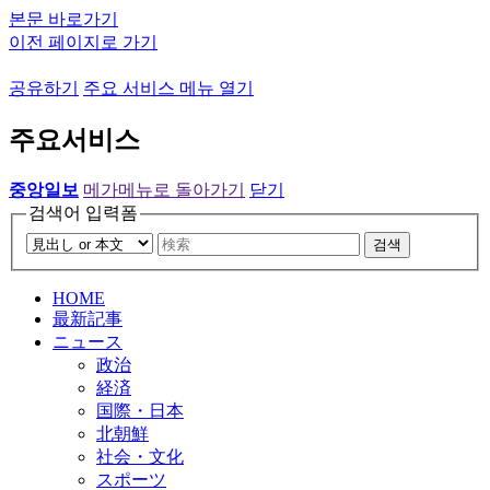
본문 바로가기
이전 페이지로 가기
공유하기
주요 서비스 메뉴 열기
주요서비스
중앙일보
메가메뉴로 돌아가기
닫기
검색어 입력폼
검색
HOME
最新記事
ニュース
政治
経済
国際・日本
北朝鮮
社会・文化
スポーツ