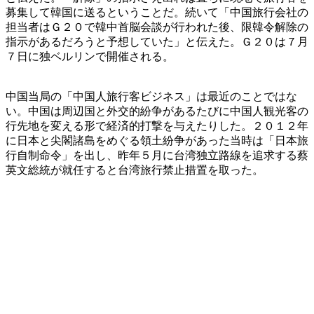
募集して韓国に送るということだ。続いて「中国旅行会社の
担当者はＧ２０で韓中首脳会談が行われた後、限韓令解除の
指示があるだろうと予想していた」と伝えた。Ｇ２０は７月
７日に独ベルリンで開催される。
中国当局の「中国人旅行客ビジネス」は最近のことではな
い。中国は周辺国と外交的紛争があるたびに中国人観光客の
行先地を変える形で経済的打撃を与えたりした。２０１２年
に日本と尖閣諸島をめぐる領土紛争があった当時は「日本旅
行自制命令」を出し、昨年５月に台湾独立路線を追求する蔡
英文総統が就任すると台湾旅行禁止措置を取った。