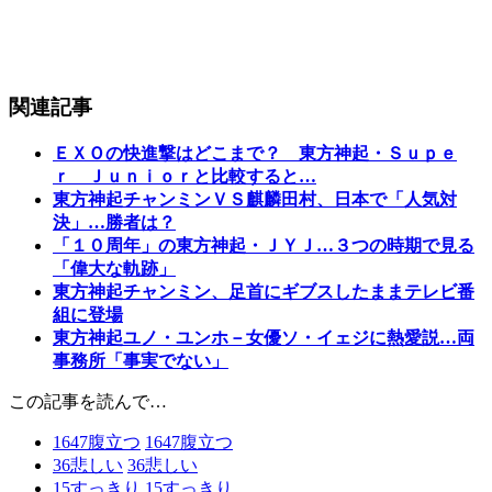
関連記事
ＥＸＯの快進撃はどこまで？ 東方神起・Ｓｕｐｅ
ｒ Ｊｕｎｉｏｒと比較すると…
東方神起チャンミンＶＳ麒麟田村、日本で「人気対
決」…勝者は？
「１０周年」の東方神起・ＪＹＪ…３つの時期で見る
「偉大な軌跡」
東方神起チャンミン、足首にギブスしたままテレビ番
組に登場
東方神起ユノ・ユンホ－女優ソ・イェジに熱愛説…両
事務所「事実でない」
この記事を読んで…
1647
腹立つ
1647
腹立つ
36
悲しい
36
悲しい
15
すっきり
15
すっきり