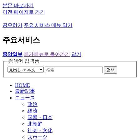
본문 바로가기
이전 페이지로 가기
공유하기
주요 서비스 메뉴 열기
주요서비스
중앙일보
메가메뉴로 돌아가기
닫기
검색어 입력폼
검색
HOME
最新記事
ニュース
政治
経済
国際・日本
北朝鮮
社会・文化
スポーツ