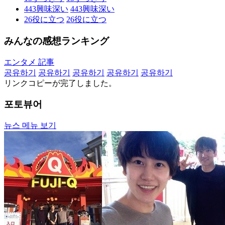
443
興味深い
443
興味深い
26
役に立つ
26
役に立つ
みんなの感想ランキング
エンタメ 記事
공유하기
공유하기
공유하기
공유하기
공유하기
リンクコピーが完了しました。
포토뷰어
뉴스 메뉴 보기