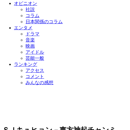
オピニオン
社説
コラム
日本関係のコラム
エンタメ
ドラマ
音楽
映画
アイドル
芸能一般
ランキング
アクセス
コメント
みんなの感想
ＳＪキュヒョン－東方神起チャンミ