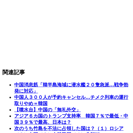
関連記事
中国消息筋「韓半島海域に潜水艦２０隻急派…戦争勃
発に対応」
中国人３００人が予約キャンセル…チメク列車の運行
取りやめ＝韓国
【噴水台】中国の「無礼外交」
アジア６カ国のトランプ支持率 韓国７％で最低・中
国３９％で最高、日本は？
次のうち竹島を不法に占領した国は？（１）ロシア