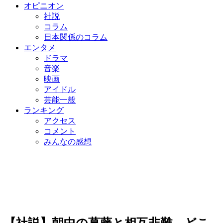
オピニオン
社説
コラム
日本関係のコラム
エンタメ
ドラマ
音楽
映画
アイドル
芸能一般
ランキング
アクセス
コメント
みんなの感想
【社説】朝中の葛藤と相互非難、どこ