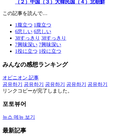
（２）中国（３）大韓民国（４）北朝鮮
この記事を読んで…
1
腹立つ
1
腹立つ
6
悲しい
6
悲しい
38
すっきり
38
すっきり
7
興味深い
7
興味深い
1
役に立つ
1
役に立つ
みんなの感想ランキング
オピニオン 記事
공유하기
공유하기
공유하기
공유하기
공유하기
リンクコピーが完了しました。
포토뷰어
뉴스 메뉴 보기
最新記事