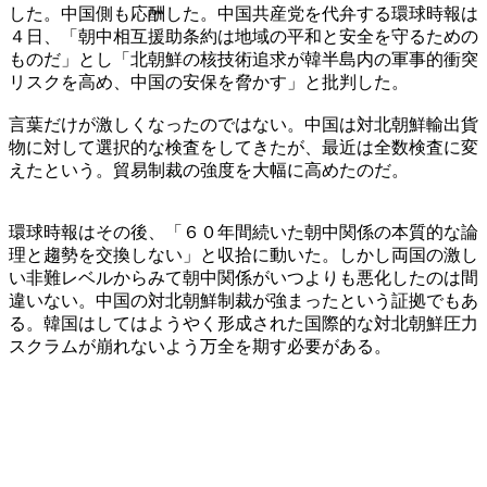
した。中国側も応酬した。中国共産党を代弁する環球時報は
４日、「朝中相互援助条約は地域の平和と安全を守るための
ものだ」とし「北朝鮮の核技術追求が韓半島内の軍事的衝突
リスクを高め、中国の安保を脅かす」と批判した。
言葉だけが激しくなったのではない。中国は対北朝鮮輸出貨
物に対して選択的な検査をしてきたが、最近は全数検査に変
えたという。貿易制裁の強度を大幅に高めたのだ。
環球時報はその後、「６０年間続いた朝中関係の本質的な論
理と趨勢を交換しない」と収拾に動いた。しかし両国の激し
い非難レベルからみて朝中関係がいつよりも悪化したのは間
違いない。中国の対北朝鮮制裁が強まったという証拠でもあ
る。韓国はしてはようやく形成された国際的な対北朝鮮圧力
スクラムが崩れないよう万全を期す必要がある。