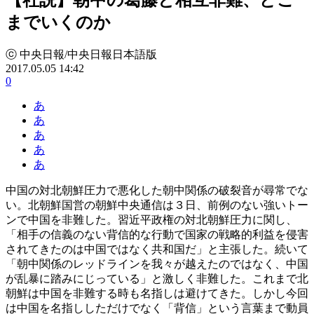
までいくのか
ⓒ 中央日報/中央日報日本語版
2017.05.05 14:42
0
あ
あ
あ
あ
あ
中国の対北朝鮮圧力で悪化した朝中関係の破裂音が尋常でな
い。北朝鮮国営の朝鮮中央通信は３日、前例のない強いトー
ンで中国を非難した。習近平政権の対北朝鮮圧力に関し、
「相手の信義のない背信的な行動で国家の戦略的利益を侵害
されてきたのは中国ではなく共和国だ」と主張した。続いて
「朝中関係のレッドラインを我々が越えたのではなく、中国
が乱暴に踏みにじっている」と激しく非難した。これまで北
朝鮮は中国を非難する時も名指しは避けてきた。しかし今回
は中国を名指ししただけでなく「背信」という言葉まで動員