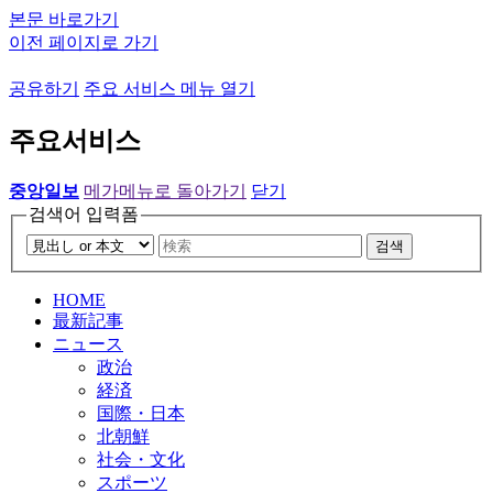
본문 바로가기
이전 페이지로 가기
공유하기
주요 서비스 메뉴 열기
주요서비스
중앙일보
메가메뉴로 돌아가기
닫기
검색어 입력폼
검색
HOME
最新記事
ニュース
政治
経済
国際・日本
北朝鮮
社会・文化
スポーツ