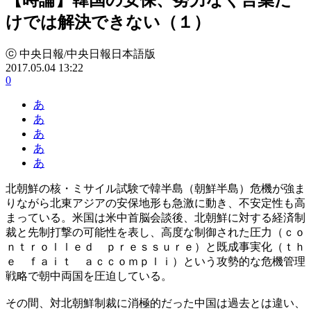
けでは解決できない（１）
ⓒ 中央日報/中央日報日本語版
2017.05.04 13:22
0
あ
あ
あ
あ
あ
北朝鮮の核・ミサイル試験で韓半島（朝鮮半島）危機が強ま
りながら北東アジアの安保地形も急激に動き、不安定性も高
まっている。米国は米中首脳会談後、北朝鮮に対する経済制
裁と先制打撃の可能性を表し、高度な制御された圧力（ｃｏ
ｎｔｒｏｌｌｅｄ ｐｒｅｓｓｕｒｅ）と既成事実化（ｔｈ
ｅ ｆａｉｔ ａｃｃｏｍｐｌｉ）という攻勢的な危機管理
戦略で朝中両国を圧迫している。
その間、対北朝鮮制裁に消極的だった中国は過去とは違い、