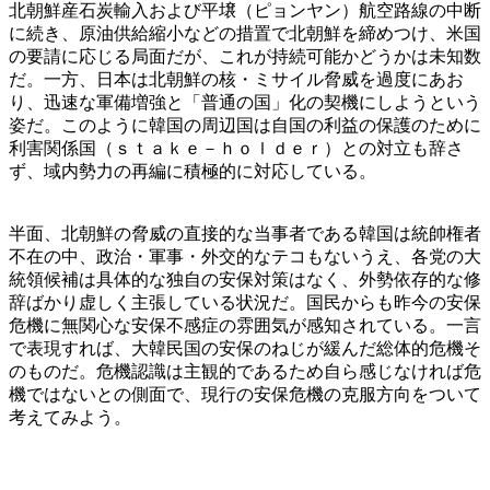
北朝鮮産石炭輸入および平壌（ピョンヤン）航空路線の中断
に続き、原油供給縮小などの措置で北朝鮮を締めつけ、米国
の要請に応じる局面だが、これが持続可能かどうかは未知数
だ。一方、日本は北朝鮮の核・ミサイル脅威を過度にあお
り、迅速な軍備増強と「普通の国」化の契機にしようという
姿だ。このように韓国の周辺国は自国の利益の保護のために
利害関係国（ｓｔａｋｅ－ｈｏｌｄｅｒ）との対立も辞さ
ず、域内勢力の再編に積極的に対応している。
半面、北朝鮮の脅威の直接的な当事者である韓国は統帥権者
不在の中、政治・軍事・外交的なテコもないうえ、各党の大
統領候補は具体的な独自の安保対策はなく、外勢依存的な修
辞ばかり虚しく主張している状況だ。国民からも昨今の安保
危機に無関心な安保不感症の雰囲気が感知されている。一言
で表現すれば、大韓民国の安保のねじが緩んだ総体的危機そ
のものだ。危機認識は主観的であるため自ら感じなければ危
機ではないとの側面で、現行の安保危機の克服方向をついて
考えてみよう。