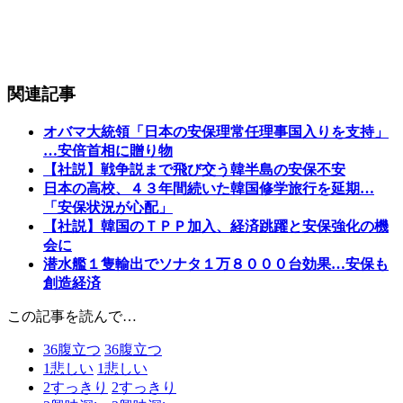
関連記事
オバマ大統領「日本の安保理常任理事国入りを支持」
…安倍首相に贈り物
【社説】戦争説まで飛び交う韓半島の安保不安
日本の高校、４３年間続いた韓国修学旅行を延期…
「安保状況が心配」
【社説】韓国のＴＰＰ加入、経済跳躍と安保強化の機
会に
潜水艦１隻輸出でソナタ１万８０００台効果…安保も
創造経済
この記事を読んで…
36
腹立つ
36
腹立つ
1
悲しい
1
悲しい
2
すっきり
2
すっきり