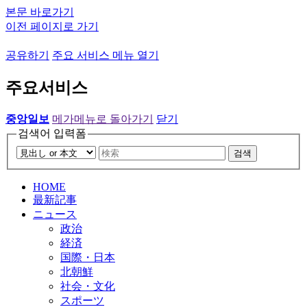
본문 바로가기
이전 페이지로 가기
공유하기
주요 서비스 메뉴 열기
주요서비스
중앙일보
메가메뉴로 돌아가기
닫기
검색어 입력폼
검색
HOME
最新記事
ニュース
政治
経済
国際・日本
北朝鮮
社会・文化
スポーツ