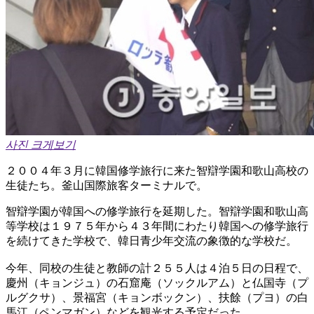
사진 크게보기
２００４年３月に韓国修学旅行に来た智辯学園和歌山高校の
生徒たち。釜山国際旅客ターミナルで。
智辯学園が韓国への修学旅行を延期した。智辯学園和歌山高
等学校は１９７５年から４３年間にわたり韓国への修学旅行
を続けてきた学校で、韓日青少年交流の象徴的な学校だ。
今年、同校の生徒と教師の計２５５人は４泊５日の日程で、
慶州（キョンジュ）の石窟庵（ソックルアム）と仏国寺（プ
ルグクサ）、景福宮（キョンボックン）、扶餘（プヨ）の白
馬江（ペンマガン）などを観光する予定だった。