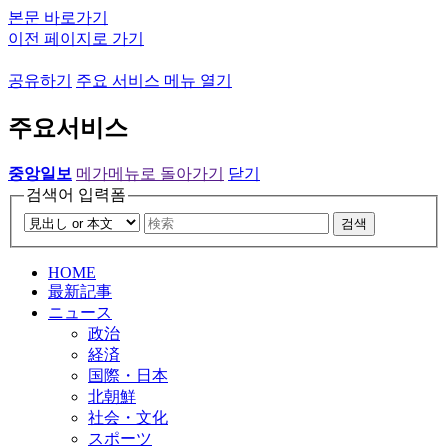
본문 바로가기
이전 페이지로 가기
공유하기
주요 서비스 메뉴 열기
주요서비스
중앙일보
메가메뉴로 돌아가기
닫기
검색어 입력폼
검색
HOME
最新記事
ニュース
政治
経済
国際・日本
北朝鮮
社会・文化
スポーツ