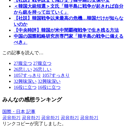
【社説】戦争説まで飛び交う韓半島の安保不安
＜韓国大統領選＞文氏「韓半島に戦争が起きれば自分
から銃を持って出ていく」
【社説】韓国戦争以来最高の危機…韓国だけが知らな
いのか
【中央時評】韓国が米中間覇権戦争で生き残る方法
中国の国際戦略研究所専門家「韓半島の戦争に備える
べき」
この記事を読んで…
27
腹立つ
27
腹立つ
26
悲しい
26
悲しい
1057
すっきり
1057
すっきり
32
興味深い
32
興味深い
16
役に立つ
16
役に立つ
みんなの感想ランキング
国際・日本 記事
공유하기
공유하기
공유하기
공유하기
공유하기
リンクコピーが完了しました。