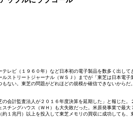
ーテレビ（１９６０年）など日本初の電子製品を数多く出して
ールストリートジャーナル（ＷＳＪ）までが「東芝は日本電子
つもない。東芝の問題がどれほどの規模か確信できないからだ
芝の会計監査法人が２０１６年度決算を延期した」と報じた。
ェスチングハウス（ＷＨ）も大失敗だった。米原発事業で最大
（約１兆円）以上を投入して東芝メモリの買収に成功しても、