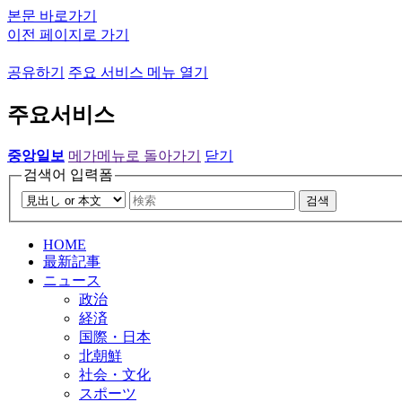
본문 바로가기
이전 페이지로 가기
공유하기
주요 서비스 메뉴 열기
주요서비스
중앙일보
메가메뉴로 돌아가기
닫기
검색어 입력폼
검색
HOME
最新記事
ニュース
政治
経済
国際・日本
北朝鮮
社会・文化
スポーツ