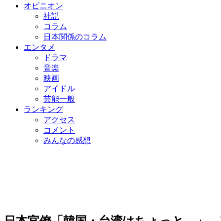
オピニオン
社説
コラム
日本関係のコラム
エンタメ
ドラマ
音楽
映画
アイドル
芸能一般
ランキング
アクセス
コメント
みんなの感想
日本官僚「韓国・台湾はちょっと…」