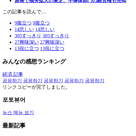
原発で損失拡大の東芝、半導体部門の経営権も売却
この記事を読んで…
9
腹立つ
9
腹立つ
14
悲しい
14
悲しい
305
すっきり
305
すっきり
27
興味深い
27
興味深い
13
役に立つ
13
役に立つ
みんなの感想ランキング
経済 記事
공유하기
공유하기
공유하기
공유하기
공유하기
リンクコピーが完了しました。
포토뷰어
뉴스 메뉴 보기
最新記事