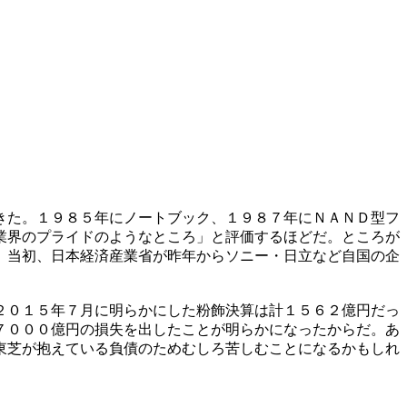
きた。１９８５年にノートブック、１９８７年にＮＡＮＤ型フ
業界のプライドのようなところ」と評価するほどだ。ところが
。当初、日本経済産業省が昨年からソニー・日立など自国の企
２０１５年７月に明らかにした粉飾決算は計１５６２億円だっ
７０００億円の損失を出したことが明らかになったからだ。あ
東芝が抱えている負債のためむしろ苦しむことになるかもしれ