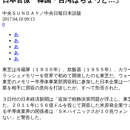
中央ＳＵＮＤＡＹ／中央日報日本語版
2017.04.10 09:15
0
あ
あ
あ
あ
あ
東芝は冷蔵庫（１９３０年）、炊飯器（１９５５年）、カラ
ラッシュメモリーを世界で初めて開発したのも東芝だ。ウォ
東芝のメモリー半導体事業部買収戦に参加した日本企業は一
業を相手に買収の意向を打診したが、すべて拒否された。
３日付の日本経済新聞は「追加で粉飾決算問題が浮上し、東
た。２０１１年に５６億ドルを投じて買収した米原発企業ウ
る半導体業界の関係者は「ＳＫハイニックスが１０兆ウォン
ない」と警告した。