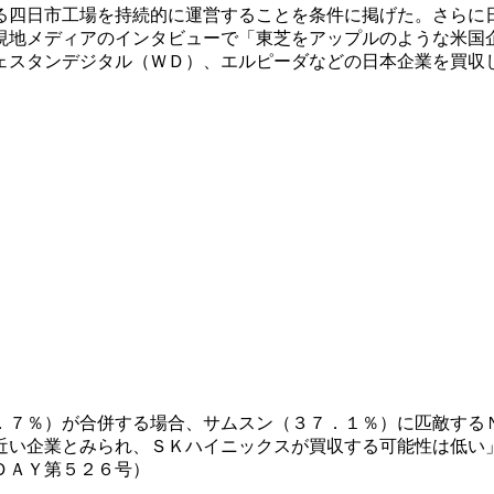
る四日市工場を持続的に運営することを条件に掲げた。さらに
現地メディアのインタビューで「東芝をアップルのような米国
ェスタンデジタル（ＷＤ）、エルピーダなどの日本企業を買収
．７％）が合併する場合、サムスン（３７．１％）に匹敵する
近い企業とみられ、ＳＫハイニックスが買収する可能性は低い
ＤＡＹ第５２６号）