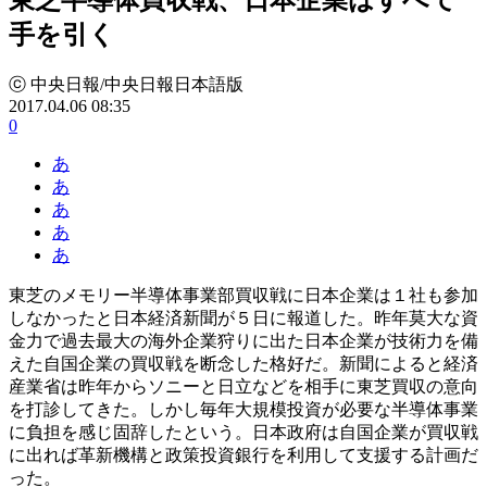
手を引く
ⓒ 中央日報/中央日報日本語版
2017.04.06 08:35
0
あ
あ
あ
あ
あ
東芝のメモリー半導体事業部買収戦に日本企業は１社も参加
しなかったと日本経済新聞が５日に報道した。昨年莫大な資
金力で過去最大の海外企業狩りに出た日本企業が技術力を備
えた自国企業の買収戦を断念した格好だ。新聞によると経済
産業省は昨年からソニーと日立などを相手に東芝買収の意向
を打診してきた。しかし毎年大規模投資が必要な半導体事業
に負担を感じ固辞したという。日本政府は自国企業が買収戦
に出れば革新機構と政策投資銀行を利用して支援する計画だ
った。