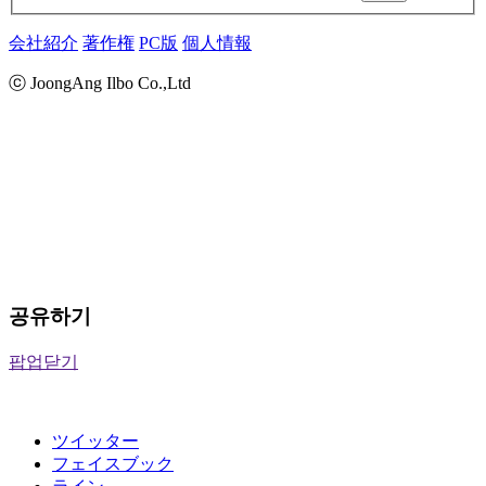
会社紹介
著作権
PC版
個人情報
ⓒ JoongAng Ilbo Co.,Ltd
공유하기
팝업닫기
ツイッター
フェイスブック