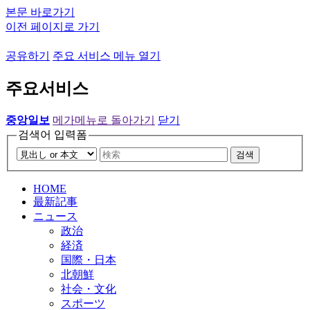
본문 바로가기
이전 페이지로 가기
공유하기
주요 서비스 메뉴 열기
주요서비스
중앙일보
메가메뉴로 돌아가기
닫기
검색어 입력폼
검색
HOME
最新記事
ニュース
政治
経済
国際・日本
北朝鮮
社会・文化
スポーツ