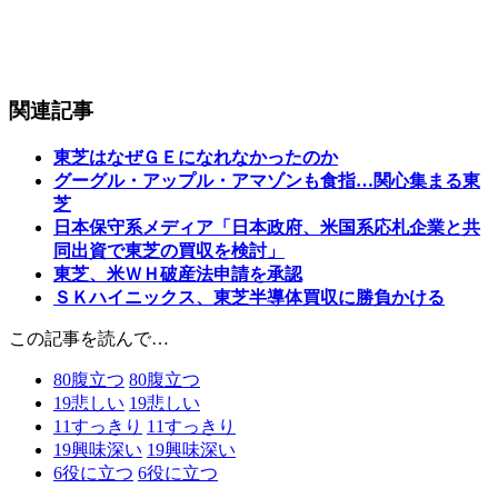
関連記事
東芝はなぜＧＥになれなかったのか
グーグル・アップル・アマゾンも食指…関心集まる東
芝
日本保守系メディア「日本政府、米国系応札企業と共
同出資で東芝の買収を検討」
東芝、米ＷＨ破産法申請を承認
ＳＫハイニックス、東芝半導体買収に勝負かける
この記事を読んで…
80
腹立つ
80
腹立つ
19
悲しい
19
悲しい
11
すっきり
11
すっきり
19
興味深い
19
興味深い
6
役に立つ
6
役に立つ