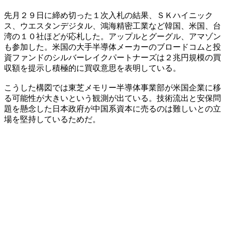
先月２９日に締め切った１次入札の結果、ＳＫハイニック
ス、ウエスタンデジタル、鴻海精密工業など韓国、米国、台
湾の１０社ほどが応札した。アップルとグーグル、アマゾン
も参加した。米国の大手半導体メーカーのブロードコムと投
資ファンドのシルバーレイクパートナーズは２兆円規模の買
収額を提示し積極的に買収意思を表明している。
こうした構図では東芝メモリー半導体事業部が米国企業に移
る可能性が大きいという観測が出ている。技術流出と安保問
題を懸念した日本政府が中国系資本に売るのは難しいとの立
場を堅持しているためだ。