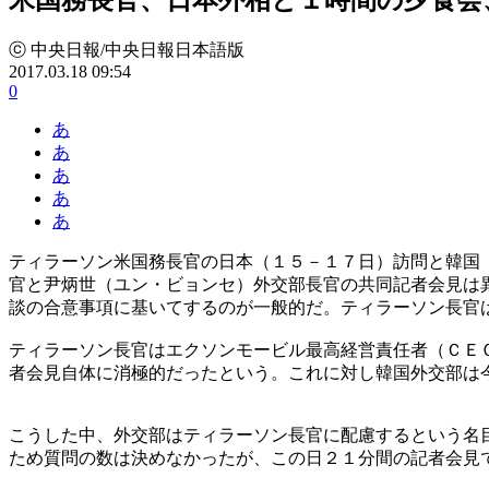
ⓒ 中央日報/中央日報日本語版
2017.03.18 09:54
0
あ
あ
あ
あ
あ
ティラーソン米国務長官の日本（１５－１７日）訪問と韓国
官と尹炳世（ユン・ビョンセ）外交部長官の共同記者会見は
談の合意事項に基いてするのが一般的だ。ティラーソン長官
ティラーソン長官はエクソンモービル最高経営責任者（ＣＥ
者会見自体に消極的だったという。これに対し韓国外交部は
こうした中、外交部はティラーソン長官に配慮するという名
ため質問の数は決めなかったが、この日２１分間の記者会見