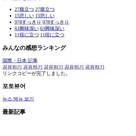
27
腹立つ
27
腹立つ
15
悲しい
15
悲しい
978
すっきり
978
すっきり
63
興味深い
63
興味深い
11
役に立つ
11
役に立つ
みんなの感想ランキング
国際・日本 記事
공유하기
공유하기
공유하기
공유하기
공유하기
リンクコピーが完了しました。
포토뷰어
뉴스 메뉴 보기
最新記事