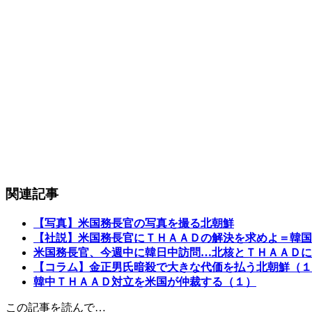
関連記事
【写真】米国務長官の写真を撮る北朝鮮
【社説】米国務長官にＴＨＡＡＤの解決を求めよ＝韓国
米国務長官、今週中に韓日中訪問…北核とＴＨＡＡＤに
【コラム】金正男氏暗殺で大きな代価を払う北朝鮮（１
韓中ＴＨＡＡＤ対立を米国が仲裁する（１）
この記事を読んで…