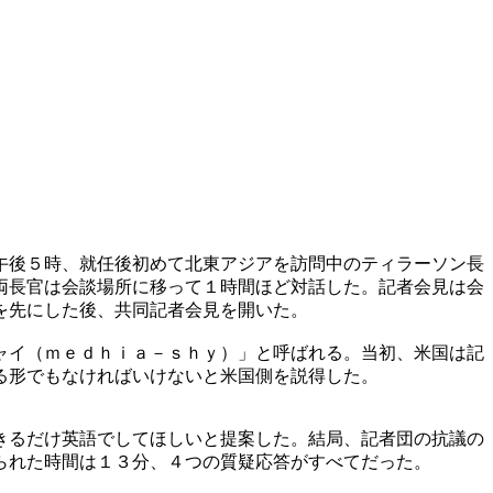
午後５時、就任後初めて北東アジアを訪問中のティラーソン長
両長官は会談場所に移って１時間ほど対話した。記者会見は会
を先にした後、共同記者会見を開いた。
ャイ（ｍｅｄｈｉａ－ｓｈｙ）」と呼ばれる。当初、米国は記
る形でもなければいけないと米国側を説得した。
きるだけ英語でしてほしいと提案した。結局、記者団の抗議の
られた時間は１３分、４つの質疑応答がすべてだった。