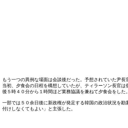
もう一つの異例な場面は会談後だった。予想されていた尹長
当初、夕食会の日程を構想していたが、ティラーソン長官は
後５時４０分から１時間ほど業務協議を兼ねて夕食会をした
一部では５０余日後に新政権が発足する韓国の政治状況を勘
付けしなくてもよい」と主張した。