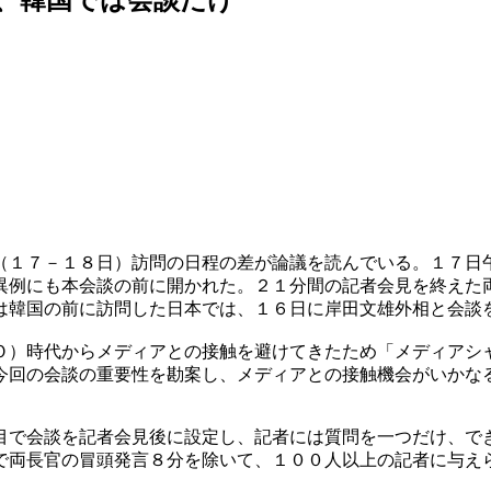
（１７－１８日）訪問の日程の差が論議を読んでいる。１７日
異例にも本会談の前に開かれた。２１分間の記者会見を終えた
は韓国の前に訪問した日本では、１６日に岸田文雄外相と会談
Ｏ）時代からメディアとの接触を避けてきたため「メディアシ
今回の会談の重要性を勘案し、メディアとの接触機会がいかな
目で会談を記者会見後に設定し、記者には質問を一つだけ、で
で両長官の冒頭発言８分を除いて、１００人以上の記者に与え