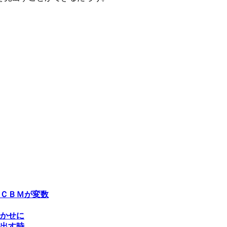
ＣＢＭが変数
かせに
出す時