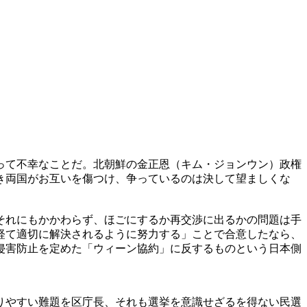
って不幸なことだ。北朝鮮の金正恩（キム・ジョンウン）政権
き両国がお互いを傷つけ、争っているのは決して望ましくな
それにもかかわらず、ほごにするか再交渉に出るかの問題は手
経て適切に解決されるように努力する」ことで合意したなら、
侵害防止を定めた「ウィーン協約」に反するものという日本側
りやすい難題を区庁長、それも選挙を意識せざるを得ない民選