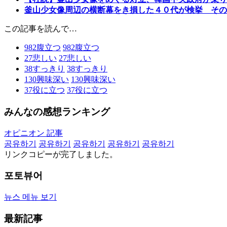
釜山少女像周辺の横断幕をき損した４０代が検挙 その
この記事を読んで…
982
腹立つ
982
腹立つ
27
悲しい
27
悲しい
38
すっきり
38
すっきり
130
興味深い
130
興味深い
37
役に立つ
37
役に立つ
みんなの感想ランキング
オピニオン 記事
공유하기
공유하기
공유하기
공유하기
공유하기
リンクコピーが完了しました。
포토뷰어
뉴스 메뉴 보기
最新記事