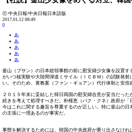
ⓒ 中央日報/中央日報日本語版
2017.01.12 08:49
0
あ
あ
あ
あ
あ
釜山（プサン）の日本総領事館の前に慰安婦少女像を設置す
がいつ核実験や大陸間弾道ミサイル（ＩＣＢＭ）の試験発射
い。そのため、黄教案（ファン・ギョアン）代行体制と安倍
２０１５年末に妥結した韓日両国の慰安婦合意が妥当だった
続きを考えて処理すべきだ。朴槿恵（パク・クネ）政府が「
今はこれに関する趣旨を尊重するのが正しい。特に釜山の日
の主張に一理あるのが事実だ。
事態を解決するためには、韓国の中央政府が乗り出さなけれ