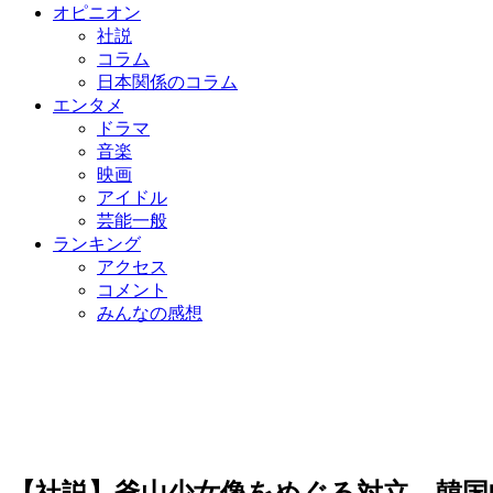
オピニオン
社説
コラム
日本関係のコラム
エンタメ
ドラマ
音楽
映画
アイドル
芸能一般
ランキング
アクセス
コメント
みんなの感想
【社説】釜山少女像をめぐる対立、韓国