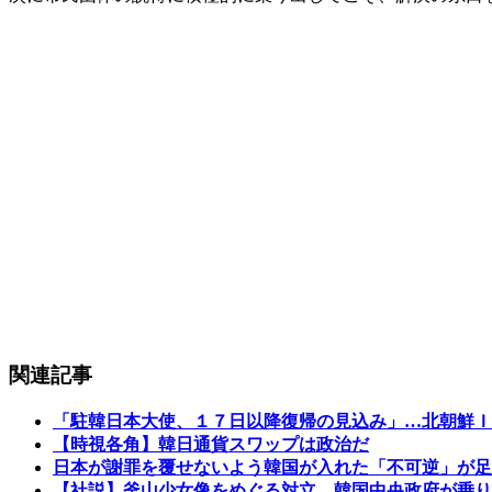
関連記事
「駐韓日本大使、１７日以降復帰の見込み」…北朝鮮Ｉ
【時視各角】韓日通貨スワップは政治だ
日本が謝罪を覆せないよう韓国が入れた「不可逆」が足
【社説】釜山少女像をめぐる対立、韓国中央政府が乗り