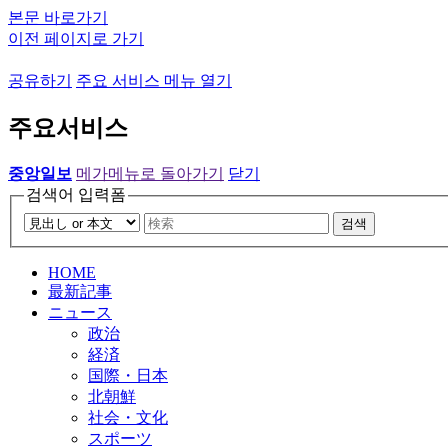
본문 바로가기
이전 페이지로 가기
공유하기
주요 서비스 메뉴 열기
주요서비스
중앙일보
메가메뉴로 돌아가기
닫기
검색어 입력폼
검색
HOME
最新記事
ニュース
政治
経済
国際・日本
北朝鮮
社会・文化
スポーツ