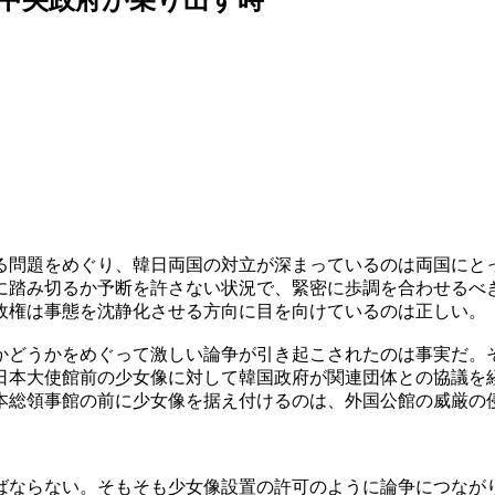
る問題をめぐり、韓日両国の対立が深まっているのは両国にと
に踏み切るか予断を許さない状況で、緊密に歩調を合わせるべ
政権は事態を沈静化させる方向に目を向けているのは正しい。
かどうかをめぐって激しい論争が引き起こされたのは事実だ。
日本大使館前の少女像に対して韓国政府が関連団体との協議を
本総領事館の前に少女像を据え付けるのは、外国公館の威厳の
ばならない。そもそも少女像設置の許可のように論争につなが