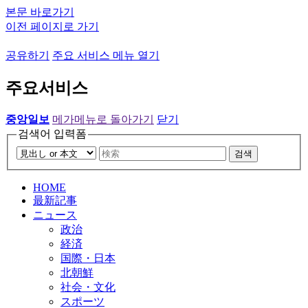
본문 바로가기
이전 페이지로 가기
공유하기
주요 서비스 메뉴 열기
주요서비스
중앙일보
메가메뉴로 돌아가기
닫기
검색어 입력폼
검색
HOME
最新記事
ニュース
政治
経済
国際・日本
北朝鮮
社会・文化
スポーツ