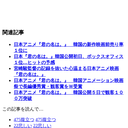
関連記事
日本アニメ『君の名は。』 韓国の新作映画前売り率
１位に
日本『君の名は。』韓国公開初日、ボックスオフィス
１位…ヒットの予感
宮崎駿監督の記録を抜いた心温まる日本アニメ映画
『君の名は。』
日本アニメ『君の名は。』 韓国アニメーション映画
祭で長編優秀賞・観客賞をＷ受賞
日本アニメ『君の名は。』 韓国公開５日で観客１０
０万突破
この記事を読んで…
475
腹立つ
475
腹立つ
22
悲しい
22
悲しい