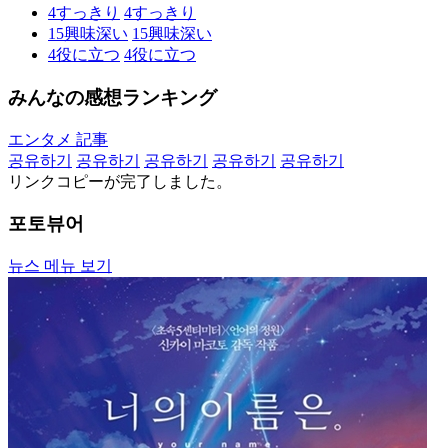
4
すっきり
4
すっきり
15
興味深い
15
興味深い
4
役に立つ
4
役に立つ
みんなの感想ランキング
エンタメ 記事
공유하기
공유하기
공유하기
공유하기
공유하기
リンクコピーが完了しました。
포토뷰어
뉴스 메뉴 보기