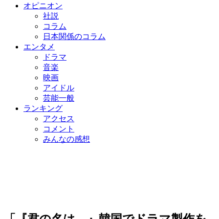
オピニオン
社説
コラム
日本関係のコラム
エンタメ
ドラマ
音楽
映画
アイドル
芸能一般
ランキング
アクセス
コメント
みんなの感想
「『君の名は。』韓国でドラマ製作を