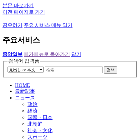
본문 바로가기
이전 페이지로 가기
공유하기
주요 서비스 메뉴 열기
주요서비스
중앙일보
메가메뉴로 돌아가기
닫기
검색어 입력폼
검색
HOME
最新記事
ニュース
政治
経済
国際・日本
北朝鮮
社会・文化
スポーツ