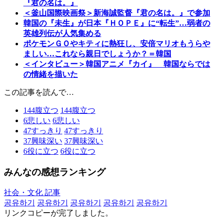
『君の名は。』
＜釜山国際映画祭＞新海誠監督『君の名は。』で参加
韓国の『未生』が日本『ＨＯＰＥ』に“転生”…弱者の
英雄列伝が人気集める
ポケモンＧＯやキティに熱狂し、安倍マリオもうらや
ましい…これなら親日でしょうか？＝韓国
＜インタビュー＞韓国アニメ『カイ』 韓国ならでは
の情緒を描いた
この記事を読んで…
144
腹立つ
144
腹立つ
6
悲しい
6
悲しい
47
すっきり
47
すっきり
37
興味深い
37
興味深い
6
役に立つ
6
役に立つ
みんなの感想ランキング
社会・文化 記事
공유하기
공유하기
공유하기
공유하기
공유하기
リンクコピーが完了しました。