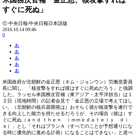
すぐに死ぬ」
ⓒ 中央日報/中央日報日本語版
2016.10.14 09:46
0
あ
あ
あ
あ
あ
米国政府が北朝鮮の金正恩（キム・ジョンウン）労働党委員
長に関し、「核攻撃をすれば彼はすぐに死ぬだろう」と強調
した。ラッセル米国務次官補（東アジア・太平洋担当）は１
２日（現地時間）の記者会見で「金正恩の立場で考えてほし
い。（北朝鮮の核兵器開発は）おそらく彼が核攻撃を遂行で
きる向上した能力を持たせるだろうが、その場合（彼は）す
ぐに死ぬ（ａｎｄ ｔｈｅｎ ｉｍｍｅｄａｔｅｌｙ ｄｉ
ｅ）」とし「それはプランＡ（すべてのことが予想通りにな
る時に優先的に進める計画）になることはできない」と述べ