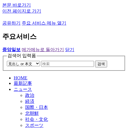
본문 바로가기
이전 페이지로 가기
공유하기
주요 서비스 메뉴 열기
주요서비스
중앙일보
메가메뉴로 돌아가기
닫기
검색어 입력폼
검색
HOME
最新記事
ニュース
政治
経済
国際・日本
北朝鮮
社会・文化
スポーツ