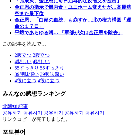
「張成沢、金正恩に毎日屈辱的な反省文を提出」
金正恩の指示で機内食・ユニホーム変えたが…高麗航
空また最下位
金正恩、「白頭の血統」も崩すか…北の権力構図「運
命の１７日」
平壌であらゆる噂… 「軍部が次は金正恩を除去」
この記事を読んで…
2
腹立つ
2
腹立つ
4
悲しい
4
悲しい
55
すっきり
55
すっきり
39
興味深い
39
興味深い
4
役に立つ
4
役に立つ
みんなの感想ランキング
北朝鮮 記事
공유하기
공유하기
공유하기
공유하기
공유하기
リンクコピーが完了しました。
포토뷰어