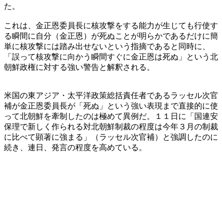
た。
これは、金正恩委員長に核攻撃をする能力が生じても行使す
る瞬間に自分（金正恩）が死ぬことが明らかであるだけに簡
単に核攻撃には踏み出せないという指摘であると同時に、
「誤って核攻撃に向かう瞬間すぐに金正恩は死ぬ」という北
朝鮮政権に対する強い警告と解釈される。
米国の東アジア・太平洋政策総括責任者であるラッセル次官
補が金正恩委員長が「死ぬ」という強い表現まで直接的に使
って北朝鮮を牽制したのは極めて異例だ。１１日に「国連安
保理で新しく作られる対北朝鮮制裁の程度は今年３月の制裁
に比べて顕著に強まる」（ラッセル次官補）と強調したのに
続き、連日、発言の程度を高めている。