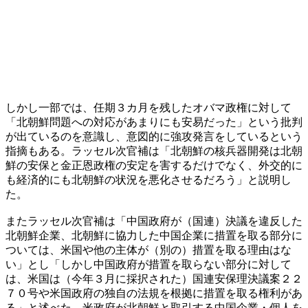
しかし一部では、任期３カ月を残したオバマ政権に対して
「北朝鮮問題への対応があまりにも安易だった」という批判
が出ているのを意識し、意図的に強攻発言をしているという
指摘もある。ラッセル次官補は「北朝鮮の核兵器開発は北朝
鮮の安保と金正恩政権の安定を害するだけでなく、外交的に
も経済的にも北朝鮮の状況を悪化させるだろう」と説明し
た。
またラッセル次官補は「中国政府が（国連）決議を違反した
北朝鮮企業、北朝鮮に協力した中国企業に措置を取る部分に
ついては、米国や他の主体が（別の）措置を取る理由はな
い」とし「しかし中国政府が措置を取らない部分に対して
は、米国は（今年３月に採択された）国連安保理決議案２２
７０号や米国政府の独自の法規を根拠に措置を取る権利があ
る」と述べた。米政府が北朝鮮と取引する中国企業・個人を