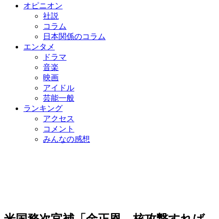
オピニオン
社説
コラム
日本関係のコラム
エンタメ
ドラマ
音楽
映画
アイドル
芸能一般
ランキング
アクセス
コメント
みんなの感想
米国務次官補「金正恩、核攻撃すれば