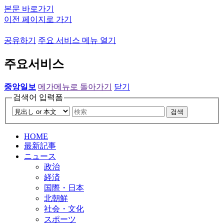
본문 바로가기
이전 페이지로 가기
공유하기
주요 서비스 메뉴 열기
주요서비스
중앙일보
메가메뉴로 돌아가기
닫기
검색어 입력폼
검색
HOME
最新記事
ニュース
政治
経済
国際・日本
北朝鮮
社会・文化
スポーツ