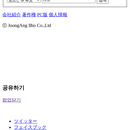
검색
会社紹介
著作権
PC版
個人情報
ⓒ JoongAng Ilbo Co.,Ltd
공유하기
팝업닫기
ツイッター
フェイスブック