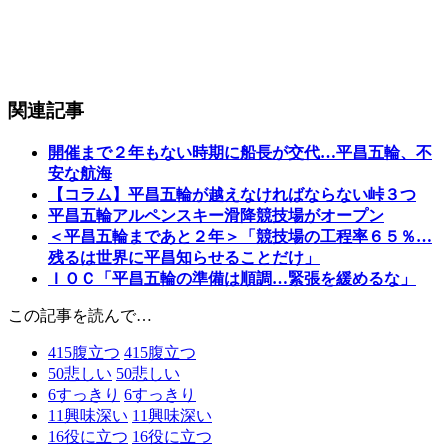
関連記事
開催まで２年もない時期に船長が交代…平昌五輪、不
安な航海
【コラム】平昌五輪が越えなければならない峠３つ
平昌五輪アルペンスキー滑降競技場がオープン
＜平昌五輪まであと２年＞「競技場の工程率６５％…
残るは世界に平昌知らせることだけ」
ＩＯＣ「平昌五輪の準備は順調…緊張を緩めるな」
この記事を読んで…
415
腹立つ
415
腹立つ
50
悲しい
50
悲しい
6
すっきり
6
すっきり
11
興味深い
11
興味深い
16
役に立つ
16
役に立つ