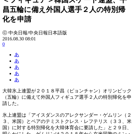
昌五輪に備え外国人選手２人の特別帰
化を申請
ⓒ 中央日報/中央日報日本語版
2016.08.30 08:01
0
あ
あ
あ
あ
あ
大韓氷上連盟が２０１８平昌（ピョンチャン）オリンピック
（五輪）に備えて外国人フィギュア選手２人の特別帰化を申
請した。
氷上連盟は「アイスダンスのアレクサンダー・ゲムリン（２
３、米国）とペアのテミストクレス・レフテリス（３３、米
国）に対する特別帰化を大韓体育会に要請した」と２９日、
明らかにした。ゲムリンは２０１５年から在米同胞のミン・