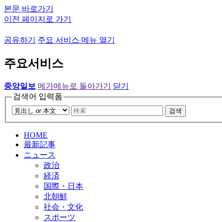
본문 바로가기
이전 페이지로 가기
공유하기
주요 서비스 메뉴 열기
주요서비스
중앙일보
메가메뉴로 돌아가기
닫기
검색어 입력폼
검색
HOME
最新記事
ニュース
政治
経済
国際・日本
北朝鮮
社会・文化
スポーツ