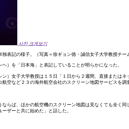
사진 크게보기
単独表記の様子。（写真＝徐ギョン徳・誠信女子大学教授チー
ンヘ）を「日本海」と表記していることが明らかになった。
シン）女子大学教授は１５日「１日から２週間、直接またはネ
コ航空など２３の海外航空会社のスクリーン地図サービスを調
うならば、ほかの航空機のスクリーン地図は見なくても全く同
ユーザーと共に始めた」と話した。