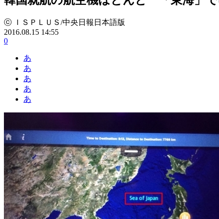
ⓒ ＩＳＰＬＵＳ/中央日報日本語版
2016.08.15 14:55
0
あ
あ
あ
あ
あ