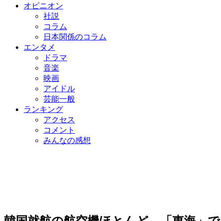
オピニオン
社説
コラム
日本関係のコラム
エンタメ
ドラマ
音楽
映画
アイドル
芸能一般
ランキング
アクセス
コメント
みんなの感想
韓国就航の航空機ほとんど 「東海」で