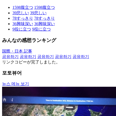
1598
腹立つ
1598
腹立つ
39
悲しい
39
悲しい
78
すっきり
78
すっきり
36
興味深い
36
興味深い
9
役に立つ
9
役に立つ
みんなの感想ランキング
国際・日本 記事
공유하기
공유하기
공유하기
공유하기
공유하기
リンクコピーが完了しました。
포토뷰어
뉴스 메뉴 보기