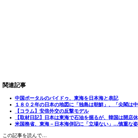
関連記事
中国ポータルのバイドゥ、東海を日本海と表記
１８０２年の日本の地図に「独島は朝鮮」、「尖閣は中
【コラム】安倍外交の反撃モデル
【取材日記】日本は東海で石油を掘るが、韓国は開店休
米国務省、東海－日本海併記に「立場ない」…慎重な姿
この記事を読んで…