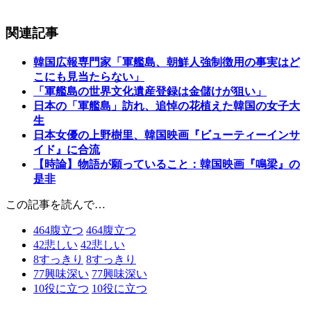
関連記事
韓国広報専門家「軍艦島、朝鮮人強制徴用の事実はど
こにも見当たらない」
「軍艦島の世界文化遺産登録は金儲けが狙い」
日本の「軍艦島」訪れ、追悼の花植えた韓国の女子大
生
日本女優の上野樹里、韓国映画『ビューティーインサ
イド』に合流
【時論】物語が願っていること：韓国映画『鳴梁』の
是非
この記事を読んで…
464
腹立つ
464
腹立つ
42
悲しい
42
悲しい
8
すっきり
8
すっきり
77
興味深い
77
興味深い
10
役に立つ
10
役に立つ