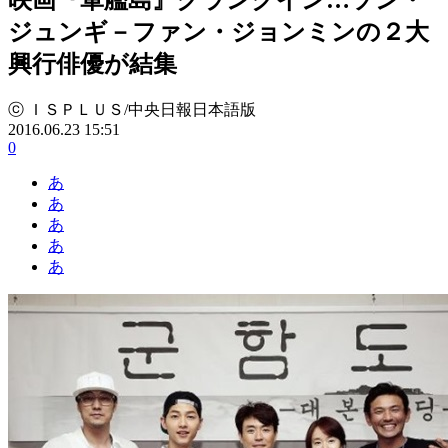
ジュンギ－ファン・ジョンミンの２大
興行俳優が結集
ⓒ ＩＳＰＬＵＳ/中央日報日本語版
2016.06.23 15:51
0
あ
あ
あ
あ
あ