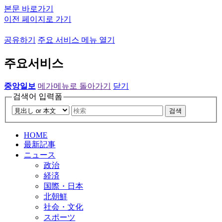
본문 바로가기
이전 페이지로 가기
공유하기
주요 서비스 메뉴 열기
주요서비스
중앙일보
메가메뉴로 돌아가기
닫기
검색어 입력폼
검색
HOME
最新記事
ニュース
政治
経済
国際・日本
北朝鮮
社会・文化
スポーツ