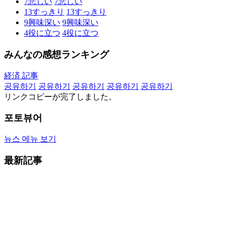
7
悲しい
7
悲しい
13
すっきり
13
すっきり
9
興味深い
9
興味深い
4
役に立つ
4
役に立つ
みんなの感想ランキング
経済 記事
공유하기
공유하기
공유하기
공유하기
공유하기
リンクコピーが完了しました。
포토뷰어
뉴스 메뉴 보기
最新記事