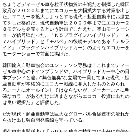
ちょうどディーゼル車を粒子状物質の主犯だと指摘した韓国
政府が２０２０年までにエコカーを大幅拡大する対策を出し
た。エコカーを拡大しようとする現代・起亜自動車にお膳立
てをした格好だ。現代自動車は２０２０年までにエコカー２
８モデルを発売するという計画でこたえた。釜山モーターシ
ョーが信号弾だった。「Ｋ５プラグインハイブリッド」「Ｋ
７ハイブリッド」と「モハベ」の後続モデルである「テルラ
イド」（プラグインハイブリッドカー）のようなエコカーを
モーターショーで前面に掲げた。
韓国輸入自動車協会のユン・デソン専務は「これまでディー
ゼル車中心のドイツブランドや、ハイブリッドカー中心の日
本ブランドと違い“無色無臭”な立場で一貫してきた現代・起
亜自動車が本格的にエコカー戦線に参入したものとみられ
る。一方にオールインしてはならないが、メーカーごとに明
確なカラーがあるだけに遅まきながらエコカー投資に出たの
は良い選択だ」と評価した。
だが現代・起亜自動車は巨大なグローバル合従連衡の流れか
ら抜け出し独自開発路線を守っている。
現代自動車関係者は「われわれ独自の技術力に十分に自信が