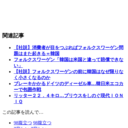
関連記事
【社説】消費者が目をつぶればフォルクスワーゲン問
題はまた起きる＝韓国
フォルクスワーゲン「韓国は米国と違って賠償できな
い」
【社説】フォルクスワーゲンの前に韓国はなぜ限りな
く小さくなるのか
ブレーキかかるドイツのディーゼル車…韓日米エコカ
ーで包囲作戦
リッター２２．４キロ…プリウスをしのぐ現代ＩＯＮ
ＩＱ
この記事を読んで…
98
腹立つ
98
腹立つ