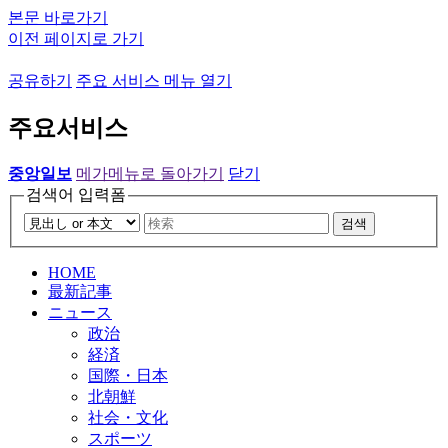
본문 바로가기
이전 페이지로 가기
공유하기
주요 서비스 메뉴 열기
주요서비스
중앙일보
메가메뉴로 돌아가기
닫기
검색어 입력폼
검색
HOME
最新記事
ニュース
政治
経済
国際・日本
北朝鮮
社会・文化
スポーツ