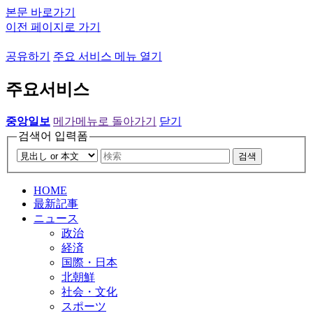
본문 바로가기
이전 페이지로 가기
공유하기
주요 서비스 메뉴 열기
주요서비스
중앙일보
메가메뉴로 돌아가기
닫기
검색어 입력폼
검색
HOME
最新記事
ニュース
政治
経済
国際・日本
北朝鮮
社会・文化
スポーツ