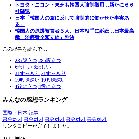
トヨタ・ニコン・東芝も韓国人強制徴用…新たに６６
社確認
日本「韓国人の意に反して強制的に働かせた事実あ
る」
韓国人の原爆被害者３人、日本相手に訴訟…日本最高
裁「治療費全額支給」判決
この記事を読んで…
285
腹立つ
285
腹立つ
6
悲しい
6
悲しい
31
すっきり
31
すっきり
19
興味深い
19
興味深い
4
役に立つ
4
役に立つ
みんなの感想ランキング
国際・日本 記事
공유하기
공유하기
공유하기
공유하기
공유하기
リンクコピーが完了しました。
포토뷰어