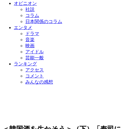
オピニオン
社説
コラム
日本関係のコラム
エンタメ
ドラマ
音楽
映画
アイドル
芸能一般
ランキング
アクセス
コメント
みんなの感想
＜韓国酒を生かそう＞（下）「寿司に