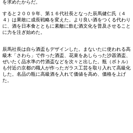
を求めたからだ。
すると２００９年、第１６代社長となった辰馬健仁氏（４
４）は果敢に成長戦略を変えた。より良い酒をつくる代わり
に、酒を日本食とともに素敵に飲む酒文化を普及させること
に力を注ぎ始めた。
辰馬社長は自ら酒盃もデザインした。まないたに使われる高
級木「さわら」で作った酒盃、花束をあしらった沙器酒盃、
ぜいたく品水準の竹酒盃などを次々と出した。瓶（ボトル）
も付近の京都の職人が作ったガラス工芸を取り入れて高級化
した。名品の瓶に高級酒を入れて価値を高め、価格を上げ
た。