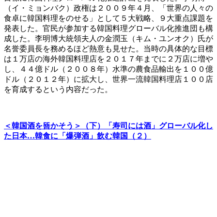
（イ・ミョンバク）政権は２００９年４月、「世界の人々の
食卓に韓国料理をのせる」として５大戦略、９大重点課題を
発表した。官民が参加する韓国料理グローバル化推進団も構
成した。李明博大統領夫人の金潤玉（キム・ユンオク）氏が
名誉委員長を務めるほど熱意も見せた。当時の具体的な目標
は１万店の海外韓国料理店を２０１７年までに２万店に増や
し、４４億ドル（２００８年）水準の農食品輸出を１００億
ドル（２０１２年）に拡大し、世界一流韓国料理店１００店
を育成するという内容だった。
＜韓国酒を뚐かそう＞（下）「寿司には酒」グローバル化し
た日本…韓食に「爆弾酒」飲む韓国（２）