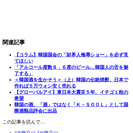
関連記事
【コラム】韓国国会の「財界人侮辱ショー」を必ず見
てほしい
「アルコール度数８．６度のビール…韓国人の舌を魅
了する」
＜韓国酒を生かそう＞（上）韓国の伝統焼酎、日本で
作れば５万ウォン安く売れる
【グローバルアイ】東日本大震災５年、イチゴ１粒の
希望
韓国の酒、「酒」ではなく「Ｋ－ＳＯＯＬ」として国
際酒類品評会に出品
この記事を読んで…
336
腹立つ
336
腹立つ