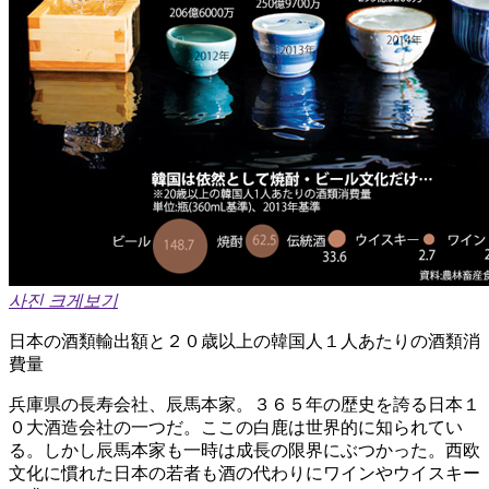
사진 크게보기
日本の酒類輸出額と２０歳以上の韓国人１人あたりの酒類消
費量
兵庫県の長寿会社、辰馬本家。３６５年の歴史を誇る日本１
０大酒造会社の一つだ。ここの白鹿は世界的に知られてい
る。しかし辰馬本家も一時は成長の限界にぶつかった。西欧
文化に慣れた日本の若者も酒の代わりにワインやウイスキー