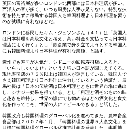
英国の富裕層が多いロンドン北西部には日本料理店が多い。
西洋人の客が多く、いつも厨房は人手が足りない。特別な技
術を持たずに移民する韓国人も韓国料理より日本料理を習う
のが就職に有利なほどだ。
ロンドンに移民したキム・ジュソンさん（４１）は「英国人
は日本料理を高級文化と考え、高い料金を支払っても日本料
理店によく行く」とし「飲食業で身を立てようとする韓国人
にも韓国料理より日本料理が有利な業種」と話す。
豪州でも寿司が人気だ。シドニーの回転寿司店に入ると、
「いらっしゃいませ」という力強い日本語が聞こえてくる。
現地寿司店の７５％以上は韓国人が運営している。韓国人で
さえ韓国料理より日本料理に注力しているという傍証だ。辰
馬社長は「日本の伝統酒は日本料理とともに世界市場に進出
し、シナジー効果を得ている」とし「料理と酒そのものの味
と趣きを維持し、世界の誰にでも勧めるほどの酒文化と食文
化を作ってこそ、世界の人にアピールできる」と話した。
韓国政府も韓国料理のグローバル化を進めてきた。農林畜産
食品部は２００７年１月、「韓国料理の世界５大食文化」を
目標に韓国料理グローバル化推進計画を発表した。李明博