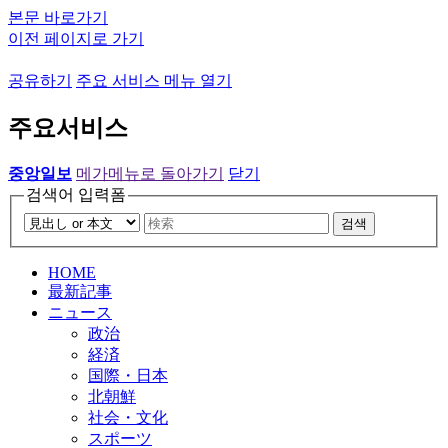
본문 바로가기
이전 페이지로 가기
공유하기
주요 서비스 메뉴 열기
주요서비스
중앙일보
메가메뉴로 돌아가기
닫기
검색어 입력폼
검색
HOME
最新記事
ニュース
政治
経済
国際・日本
北朝鮮
社会・文化
スポーツ