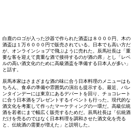
白鹿のロゴが入った沙器で作られた酒盃は８０００円、木の
酒盃は１万６０００円で販売されている。日本でも高い方だ
が、オンラインショプで飛ぶように売れた。辰馬社長は「重
要な客を迎えて貴重な酒で接待するのが酒の席」とし「レベ
ルの高い酒文化のために高級酒盃を準備する日本人が多い」
と話す。
辰馬本家はさまざまな酒の味に合う日本料理のメニューはも
ちろん、食卓の準備や雰囲気の演出も提示する。最近、バレ
ンタインデーには東京にあるデパートを回り、チョコレート
に合う日本酒をプレゼントするイベントも行った。現代的な
酒文化を考案して作ったマーケティングの一環だ。高級伝統
酒を若者にまで幅広く販売するためだ。辰馬社長は「伝統酒
だけを売るのではなく日本料理を調和させた酒文化を売る
と、伝統酒の需要が増えた」と説明した。