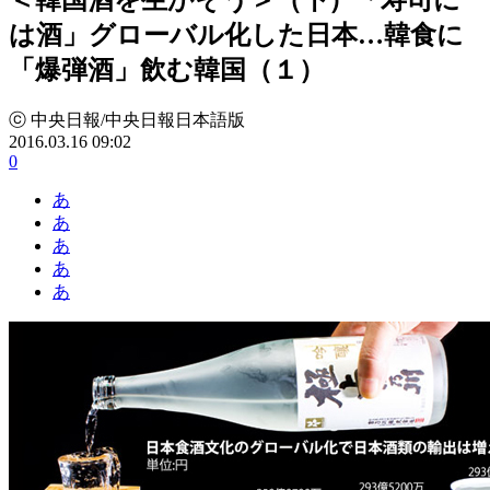
は酒」グローバル化した日本…韓食に
「爆弾酒」飲む韓国（１）
ⓒ 中央日報/中央日報日本語版
2016.03.16 09:02
0
あ
あ
あ
あ
あ