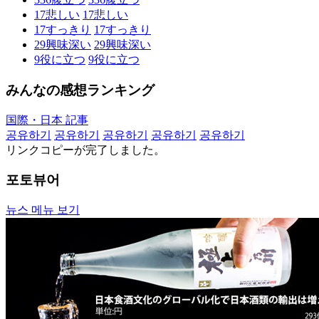
17
悲しい
17
悲しい
17
すっきり
17
すっきり
29
興味深い
29
興味深い
9
役に立つ
9
役に立つ
みんなの感想ランキング
国際・日本 記事
공유하기
공유하기
공유하기
공유하기
공유하기
リンクコピーが完了しました。
포토뷰어
뉴스 메뉴 보기