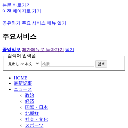
본문 바로가기
이전 페이지로 가기
공유하기
주요 서비스 메뉴 열기
주요서비스
중앙일보
메가메뉴로 돌아가기
닫기
검색어 입력폼
검색
HOME
最新記事
ニュース
政治
経済
国際・日本
北朝鮮
社会・文化
スポーツ