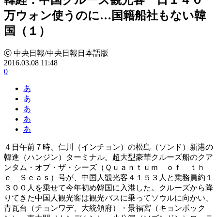
万ウォン使うのに…国籍船社もない韓
国（１）
ⓒ 中央日報/中央日報日本語版
2016.03.08 11:48
0
あ
あ
あ
あ
あ
４日午前７時、仁川（インチョン）の松島（ソンド）新港の
韓進（ハンジン）ターミナル。超大型豪華クルーズ船のクア
ンタム・オブ・ザ・シーズ（Ｑｕａｎｔｕｍ ｏｆ ｔｈ
ｅ Ｓｅａｓ）号が、中国人観光客４１５３人と乗務員約１
３００人を乗せて今年初め韓国に入港した。クルーズから降
りてきた中国人観光客は観光バスに乗ってソウルに向かい、
青瓦台（チョンワデ、大統領府）・景福宮（キョンボック