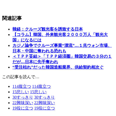
関連記事
韓経：クルーズ観光客を誘致する日本
【コラム】韓国、外来観光客２０００万人「観光大
国」になるには
カジノ論争でクルーズ事業“漂流”…１兆ウォン市場、
日本・中国に奪われる恐れも
＜ＴＰＰ妥結＞「ＴＰＰ経済圏」韓国交易の３分の１
だが…日本に先手奪われ
“受注枯れ”だった韓国造船業界、供給契約相次ぐ
この記事を読んで…
114
腹立つ
114
腹立つ
15
悲しい
15
悲しい
30
すっきり
30
すっきり
22
興味深い
22
興味深い
19
役に立つ
19
役に立つ