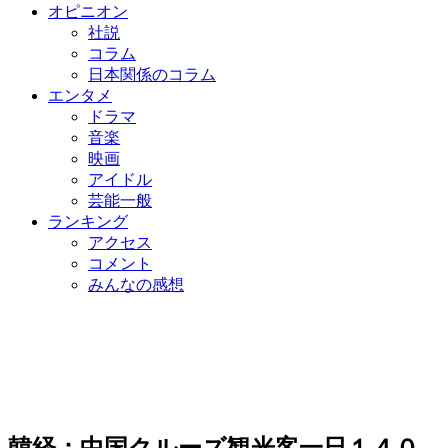
オピニオン
社説
コラム
日本関係のコラム
エンタメ
ドラマ
音楽
映画
アイドル
芸能一般
ランキング
アクセス
コメント
みんなの感想
韓経：中国クルーズ観光客一日１４０