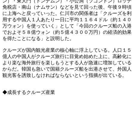
ン）・東大門（トンデムン）・小公洞（ソゴンドン）ロッテ
免税店・南山（ナムサン）などを見て回った後、午後９時頃
に上海へと戻っていった。仁川市の関係者は「クルーズを利
用する中国人１人あたり一日に平均１１６４ドル（約１４０
万ウォン）を使っていく」として「今回のクルーズ船の入港
でおよそ５８億ウォン（約５億４３００万円）の経済的効果
を得たことになる」と説明した。
クルーズが国内観光産業の核心軸に浮上している。人口１５
億人の中国人がクルーズ旅行に目覚め始めた上に、高齢化に
より楽な海外旅行を楽しもうとする人が急速に増加している
からだ。韓国も急いで国籍クルーズ船を出港させて、外国人
観光客を誘致しなければならないという指摘が出ている。
◆成長するクルーズ産業