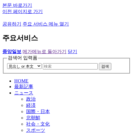
본문 바로가기
이전 페이지로 가기
공유하기
주요 서비스 메뉴 열기
주요서비스
중앙일보
메가메뉴로 돌아가기
닫기
검색어 입력폼
검색
HOME
最新記事
ニュース
政治
経済
国際・日本
北朝鮮
社会・文化
スポーツ