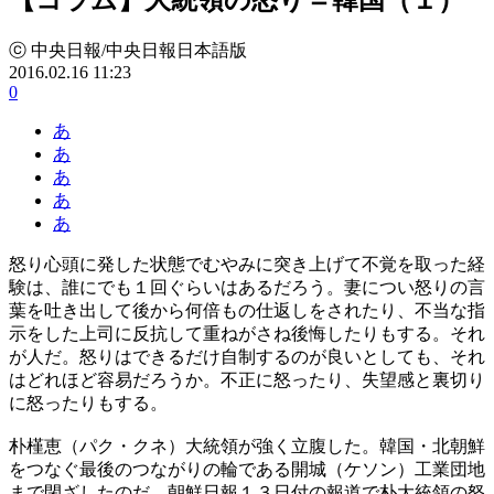
ⓒ 中央日報/中央日報日本語版
2016.02.16 11:23
0
あ
あ
あ
あ
あ
怒り心頭に発した状態でむやみに突き上げて不覚を取った経
験は、誰にでも１回ぐらいはあるだろう。妻につい怒りの言
葉を吐き出して後から何倍もの仕返しをされたり、不当な指
示をした上司に反抗して重ねがさね後悔したりもする。それ
が人だ。怒りはできるだけ自制するのが良いとしても、それ
はどれほど容易だろうか。不正に怒ったり、失望感と裏切り
に怒ったりもする。
朴槿恵（パク・クネ）大統領が強く立腹した。韓国・北朝鮮
をつなぐ最後のつながりの輪である開城（ケソン）工業団地
まで閉ざしたのだ。朝鮮日報１３日付の報道で朴大統領の怒