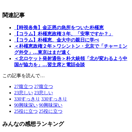
関連記事
【時視各角】金正恩の急所をついた朴槿恵
【コラム】朴槿恵政権３年、「安寧ですか？」
【コラム】朴槿恵、金大中の親日に学べ
＜朴槿恵政権２年＞ワシントン・北京で「チャーミン
グ外交」…東京はまだ遠く
＜北ロケット発射通告＞朴大統領「北が変わるよう中
国が協力を」…習主席と電話会談
この記事を読んで…
27
腹立つ
27
腹立つ
23
悲しい
23
悲しい
330
すっきり
330
すっきり
90
興味深い
90
興味深い
25
役に立つ
25
役に立つ
みんなの感想ランキング