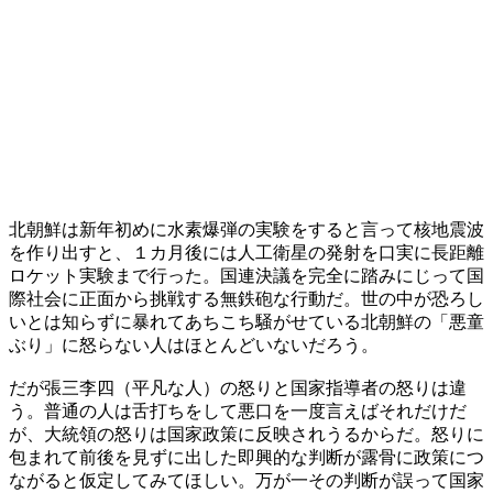
北朝鮮は新年初めに水素爆弾の実験をすると言って核地震波
を作り出すと、１カ月後には人工衛星の発射を口実に長距離
ロケット実験まで行った。国連決議を完全に踏みにじって国
際社会に正面から挑戦する無鉄砲な行動だ。世の中が恐ろし
いとは知らずに暴れてあちこち騒がせている北朝鮮の「悪童
ぶり」に怒らない人はほとんどいないだろう。
だが張三李四（平凡な人）の怒りと国家指導者の怒りは違
う。普通の人は舌打ちをして悪口を一度言えばそれだけだ
が、大統領の怒りは国家政策に反映されうるからだ。怒りに
包まれて前後を見ずに出した即興的な判断が露骨に政策につ
ながると仮定してみてほしい。万が一その判断が誤って国家