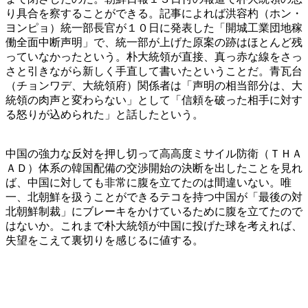
り具合を察することができる。記事によれば洪容杓（ホン・
ヨンピョ）統一部長官が１０日に発表した「開城工業団地稼
働全面中断声明」で、統一部が上げた原案の跡はほとんど残
っていなかったという。朴大統領が直接、真っ赤な線をさっ
さと引きながら新しく手直して書いたということだ。青瓦台
（チョンワデ、大統領府）関係者は「声明の相当部分は、大
統領の肉声と変わらない」として「信頼を破った相手に対す
る怒りが込められた」と話したという。
中国の強力な反対を押し切って高高度ミサイル防衛（ＴＨＡ
ＡＤ）体系の韓国配備の交渉開始の決断を出したことを見れ
ば、中国に対しても非常に腹を立てたのは間違いない。唯
一、北朝鮮を扱うことができるテコを持つ中国が「最後の対
北朝鮮制裁」にブレーキをかけているために腹を立てたので
はないか。これまで朴大統領が中国に投げた球を考えれば、
失望をこえて裏切りを感じるに値する。