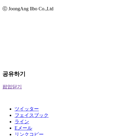
ⓒ JoongAng Ilbo Co.,Ltd
공유하기
팝업닫기
ツイッター
フェイスブック
ライン
Eメール
リンクコピー