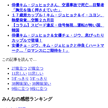
俳優キム・ジュヒョクさん、交通事故で死亡…目撃者
「胸元を強く押さえていた」
１７歳差カップル！キム・ジュヒョク＆イ・ユヨン、
熱愛発覚…交際２カ月目
【コラム】スピード違反・信号無視…運転が怖い国、
韓国
俳優キム・ジュヒョク＆女優チェ・ジウ、息ぴったり
カップルで登場！
女優チェ・ジウ、キム・ジェヒョクと仲良くハートマ
ーク…「ロマンスにご期待を！」
この記事を読んで…
27
腹立つ
27
腹立つ
11
悲しい
11
悲しい
5
すっきり
5
すっきり
38
興味深い
38
興味深い
9
役に立つ
9
役に立つ
みんなの感想ランキング