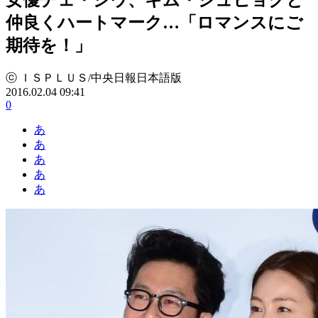
仲良くハートマーク…「ロマンスにご
期待を！」
ⓒ ＩＳＰＬＵＳ/中央日報日本語版
2016.02.04 09:41
0
あ
あ
あ
あ
あ