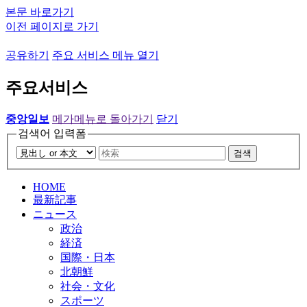
본문 바로가기
이전 페이지로 가기
공유하기
주요 서비스 메뉴 열기
주요서비스
중앙일보
메가메뉴로 돌아가기
닫기
검색어 입력폼
검색
HOME
最新記事
ニュース
政治
経済
国際・日本
北朝鮮
社会・文化
スポーツ