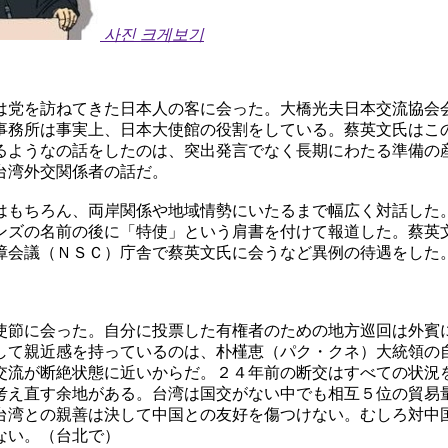
사진 크게보기
は党を訪ねてきた日本人の客に会った。大橋光夫日本交流協会
事務所は事実上、日本大使館の役割をしている。蔡英文氏はこ
るようなの話をしたのは、突出発言でなく長期にわたる準備の
台湾外交関係者の話だ。
はもちろん、両岸関係や地域情勢にいたるまで幅広く対話した
ンズの名前の後に「特使」という肩書を付けて報道した。蔡英
障会議（ＮＳＣ）庁舎で蔡英文氏に会うなど異例の待遇をした
使節に会った。自分に投票した有権者のための地方巡回は外賓
して親近感を持っているのは、朴槿恵（パク・クネ）大統領の
交流が断絶状態に近いからだ。２４年前の断交はすべての状況
考え直す余地がある。台湾は国交がない中でも相互５位の貿易
台湾との親善は決して中国との友好を傷つけない。むしろ対中
ない。（台北で）