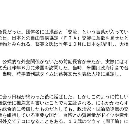
会長だった。団体名には漠然と「交流」という言葉が入ってい
の日、日本との自由貿易協定（ＦＴＡ）交渉に意欲を見せたと
産物とみられる。蔡英文氏は昨年１０月に日本を訪問し、大橋
。公式的な外交関係がないため前副長官が来たが、実際にはオ
文氏は昨年６月に米国を訪問した。当時、米国は政府庁舎で台
。当時、時事週刊誌タイムは蔡英文氏を表紙人物に選定し、
に会う日程が終わった後に延ばした。しかしこのように忙しい
自叙伝に推薦文を書いたことでも立証される。にもかかわらず
を総合的に考慮したものだとしても、政治家・世論指導層の交
量を維持している重要な国だ。台湾との貿易量がドイツや豪州
国外交でテコになることもある。１６歳のツウィ（周子瑜）に