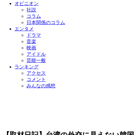
オピニオン
社説
コラム
日本関係のコラム
エンタメ
ドラマ
音楽
映画
アイドル
芸能一般
ランキング
アクセス
コメント
みんなの感想
【取材日記】台湾の外交に見えない韓国