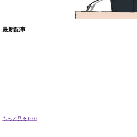
最新記事
もっと見る
0
/ 0