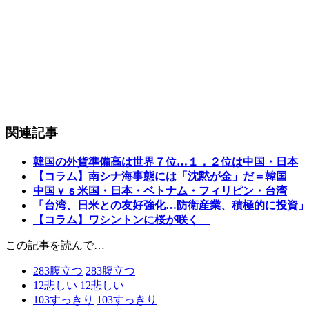
関連記事
韓国の外貨準備高は世界７位…１，２位は中国・日本
【コラム】南シナ海事態には「沈黙が金」だ＝韓国
中国ｖｓ米国・日本・ベトナム・フィリピン・台湾
「台湾、日米との友好強化…防衛産業、積極的に投資」
【コラム】ワシントンに桜が咲く
この記事を読んで…
283
腹立つ
283
腹立つ
12
悲しい
12
悲しい
103
すっきり
103
すっきり