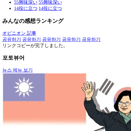
55
興味深い
55
興味深い
14
役に立つ
14
役に立つ
みんなの感想ランキング
オピニオン 記事
공유하기
공유하기
공유하기
공유하기
공유하기
リンクコピーが完了しました。
포토뷰어
뉴스 메뉴 보기