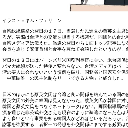
イラスト＝キム・フェリョン
台湾総統選挙の翌日の１７日、当選した民進党の蔡英文主席
るが、実際は台湾との交流を担当する機関だ。同団体の台北
台湾メディアは伝えた。当選の翌日から１面トップ記事にな
会長を通じて安倍首相と食事を兼ねて会談したというのが、
翌日の１８日にはバーンズ前米国務副長官に会い、米台関係
バマ大統領が送った特使と変わらない。台湾メディアはバー
湾の要人に会わないという慣例を破り、国務省と国家安全保
「中華圏唯一の民主体制をリードできる人物」と紹介した。
日米のほかにも蔡英文氏は台湾と良い関係を結んでいる国の
蔡英文氏の外交に韓国は見えなかった。蔡英文氏が韓国に対
韓国と蔡英文氏をつなぐネットワークはない。両国指導層の
流を通じた非公式外交さえも現在のように疎遠になった点は
より多いという事実を知る韓国人がどれほどいるだろうか。
謝罪を強要する二者択一の発想を外交関係にまでする必要は