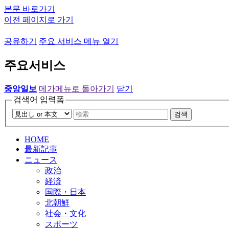
본문 바로가기
이전 페이지로 가기
공유하기
주요 서비스 메뉴 열기
주요서비스
중앙일보
메가메뉴로 돌아가기
닫기
검색어 입력폼
검색
HOME
最新記事
ニュース
政治
経済
国際・日本
北朝鮮
社会・文化
スポーツ