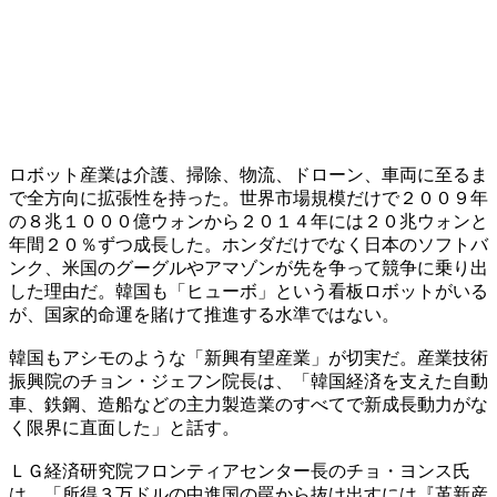
ロボット産業は介護、掃除、物流、ドローン、車両に至るま
で全方向に拡張性を持った。世界市場規模だけで２００９年
の８兆１０００億ウォンから２０１４年には２０兆ウォンと
年間２０％ずつ成長した。ホンダだけでなく日本のソフトバ
ンク、米国のグーグルやアマゾンが先を争って競争に乗り出
した理由だ。韓国も「ヒューボ」という看板ロボットがいる
が、国家的命運を賭けて推進する水準ではない。
韓国もアシモのような「新興有望産業」が切実だ。産業技術
振興院のチョン・ジェフン院長は、「韓国経済を支えた自動
車、鉄鋼、造船などの主力製造業のすべてで新成長動力がな
く限界に直面した」と話す。
ＬＧ経済研究院フロンティアセンター長のチョ・ヨンス氏
は、「所得３万ドルの中進国の罠から抜け出すには『革新産