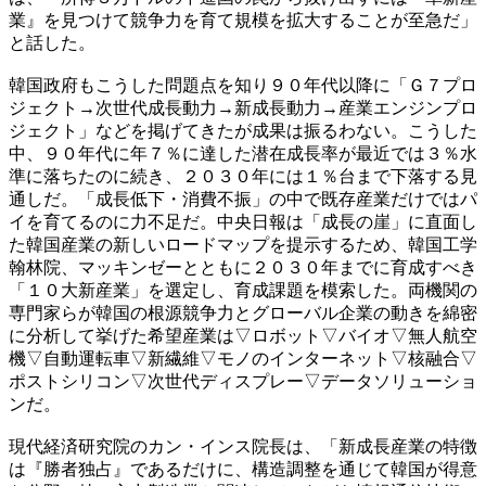
業』を見つけて競争力を育て規模を拡大することが至急だ」
と話した。
韓国政府もこうした問題点を知り９０年代以降に「Ｇ７プロ
ジェクト→次世代成長動力→新成長動力→産業エンジンプロ
ジェクト」などを掲げてきたが成果は振るわない。こうした
中、９０年代に年７％に達した潜在成長率が最近では３％水
準に落ちたのに続き、２０３０年には１％台まで下落する見
通しだ。「成長低下・消費不振」の中で既存産業だけではパ
イを育てるのに力不足だ。中央日報は「成長の崖」に直面し
た韓国産業の新しいロードマップを提示するため、韓国工学
翰林院、マッキンゼーとともに２０３０年までに育成すべき
「１０大新産業」を選定し、育成課題を模索した。両機関の
専門家らが韓国の根源競争力とグローバル企業の動きを綿密
に分析して挙げた希望産業は▽ロボット▽バイオ▽無人航空
機▽自動運転車▽新繊維▽モノのインターネット▽核融合▽
ポストシリコン▽次世代ディスプレー▽データソリューショ
ンだ。
現代経済研究院のカン・インス院長は、「新成長産業の特徴
は『勝者独占』であるだけに、構造調整を通じて韓国が得意