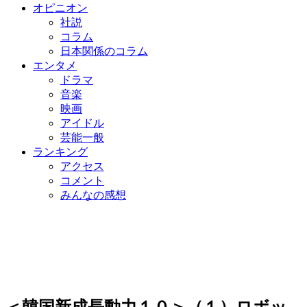
オピニオン
社説
コラム
日本関係のコラム
エンタメ
ドラマ
音楽
映画
アイドル
芸能一般
ランキング
アクセス
コメント
みんなの感想
＜韓国新成長動力１０＞（１）ロボッ