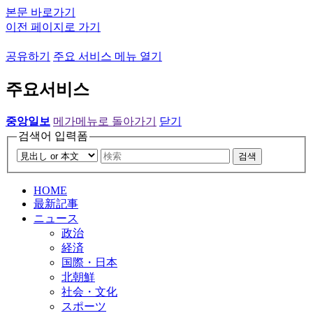
본문 바로가기
이전 페이지로 가기
공유하기
주요 서비스 메뉴 열기
주요서비스
중앙일보
메가메뉴로 돌아가기
닫기
검색어 입력폼
검색
HOME
最新記事
ニュース
政治
経済
国際・日本
北朝鮮
社会・文化
スポーツ