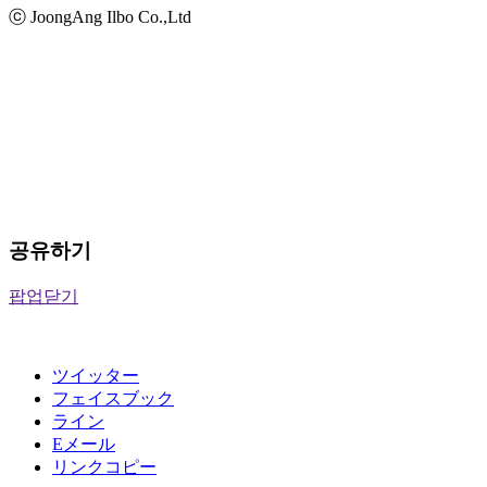
ⓒ JoongAng Ilbo Co.,Ltd
공유하기
팝업닫기
ツイッター
フェイスブック
ライン
Eメール
リンクコピー