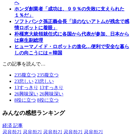
へ
ホンダ創業者「成功は、９９％の失敗に支えられた
１％だ」
ソフトバンク孫正義会長「涙のないアトムが残念で感
情ロボットに着眼」
朴槿恵大統領就任式に各国から代表が参加、日本から
は麻生副総理
ヒューマノイド・ロボットの進化…便利で安全な暮ら
しの向こうには＝韓国
この記事を読んで…
235
腹立つ
235
腹立つ
23
悲しい
23
悲しい
13
すっきり
13
すっきり
26
興味深い
26
興味深い
8
役に立つ
8
役に立つ
みんなの感想ランキング
経済 記事
공유하기
공유하기
공유하기
공유하기
공유하기