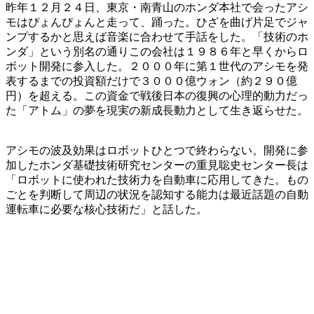
昨年１２月２４日、東京・南青山のホンダ本社で会ったアシ
モはぴょんぴょんと走って、踊った。ひざを曲げ片足でジャ
ンプするかと思えば音楽に合わせて手話をした。「技術のホ
ンダ」という別名の通りこの会社は１９８６年と早くからロ
ボット開発に参入した。２０００年に第１世代のアシモを発
表するまでの投資額だけで３０００億ウォン（約２９０億
円）を超える。この資金で戦後日本の復興の心理的動力だっ
た「アトム」の夢を現実の新成長動力として生き返らせた。
アシモの波及効果はロボットひとつで終わらない。開発に参
加したホンダ基礎技術研究センターの重見聡史センター長は
「ロボットに使われた技術力を自動車に応用してきた。もの
ごとを判断して周辺の状況を認知する能力は最近話題の自動
運転車に必要な核心技術だ」と話した。