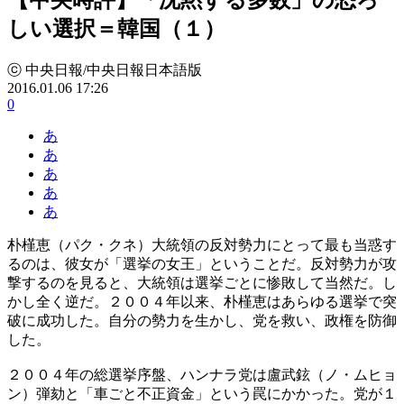
しい選択＝韓国（１）
ⓒ 中央日報/中央日報日本語版
2016.01.06 17:26
0
あ
あ
あ
あ
あ
朴槿恵（パク・クネ）大統領の反対勢力にとって最も当惑す
るのは、彼女が「選挙の女王」ということだ。反対勢力が攻
撃するのを見ると、大統領は選挙ごとに惨敗して当然だ。し
かし全く逆だ。２００４年以来、朴槿恵はあらゆる選挙で突
破に成功した。自分の勢力を生かし、党を救い、政権を防御
した。
２００４年の総選挙序盤、ハンナラ党は盧武鉉（ノ・ムヒョ
ン）弾劾と「車ごと不正資金」という罠にかかった。党が１