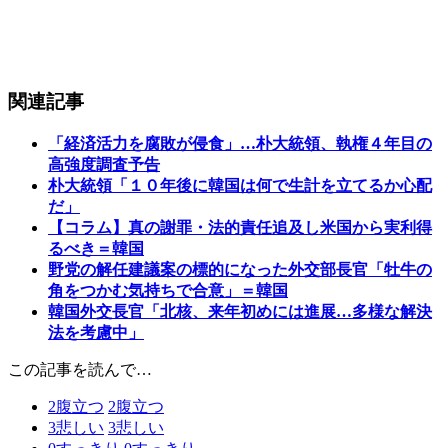
関連記事
「経済活力を腐敗が侵食」…朴大統領、執権４年目の
高強度調査予告
朴大統領「１０年後に韓国は何で生計を立てるか心配
だ」
【コラム】真の謝罪・法的責任追及し米国から実利得
るべき＝韓国
野党の解任建議案の標的になった外交部長官「牡牛の
角をつかむ気持ちで合意」＝韓国
韓国外交長官「北核、来年初めには進展…多様な解決
法を考慮中」
この記事を読んで…
2
腹立つ
2
腹立つ
3
悲しい
3
悲しい