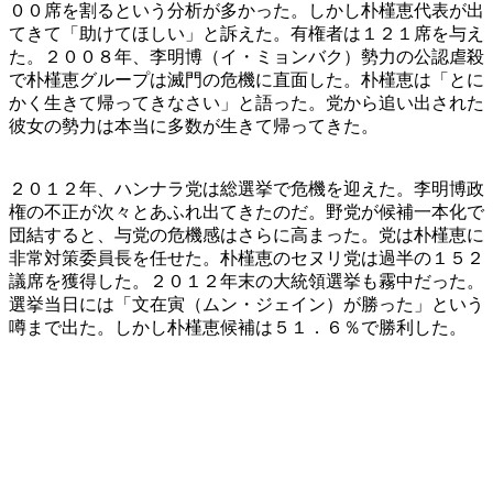
００席を割るという分析が多かった。しかし朴槿恵代表が出
てきて「助けてほしい」と訴えた。有権者は１２１席を与え
た。２００８年、李明博（イ・ミョンバク）勢力の公認虐殺
で朴槿恵グループは滅門の危機に直面した。朴槿恵は「とに
かく生きて帰ってきなさい」と語った。党から追い出された
彼女の勢力は本当に多数が生きて帰ってきた。
２０１２年、ハンナラ党は総選挙で危機を迎えた。李明博政
権の不正が次々とあふれ出てきたのだ。野党が候補一本化で
団結すると、与党の危機感はさらに高まった。党は朴槿恵に
非常対策委員長を任せた。朴槿恵のセヌリ党は過半の１５２
議席を獲得した。２０１２年末の大統領選挙も霧中だった。
選挙当日には「文在寅（ムン・ジェイン）が勝った」という
噂まで出た。しかし朴槿恵候補は５１．６％で勝利した。