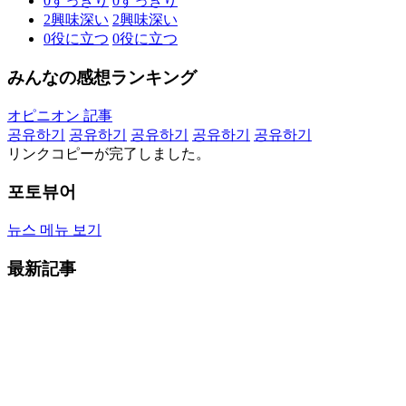
0
すっきり
0
すっきり
2
興味深い
2
興味深い
0
役に立つ
0
役に立つ
みんなの感想ランキング
オピニオン 記事
공유하기
공유하기
공유하기
공유하기
공유하기
リンクコピーが完了しました。
포토뷰어
뉴스 메뉴 보기
最新記事