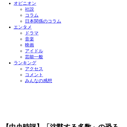
オピニオン
社説
コラム
日本関係のコラム
エンタメ
ドラマ
音楽
映画
アイドル
芸能一般
ランキング
アクセス
コメント
みんなの感想
【中央時評】「沈黙する多数」の恐ろ