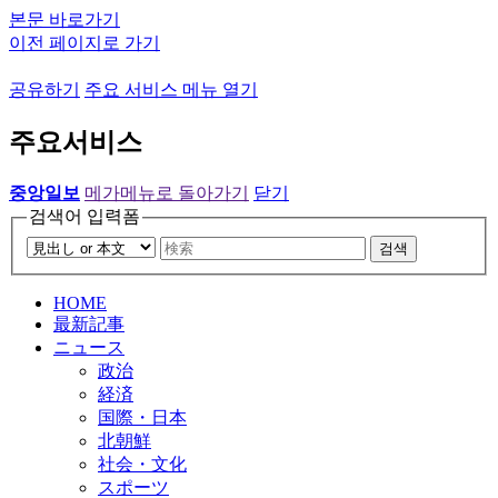
본문 바로가기
이전 페이지로 가기
공유하기
주요 서비스 메뉴 열기
주요서비스
중앙일보
메가메뉴로 돌아가기
닫기
검색어 입력폼
검색
HOME
最新記事
ニュース
政治
経済
国際・日本
北朝鮮
社会・文化
スポーツ