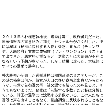
２０１３年の朴槿恵執権後、選挙は毎回、政権審判だった。
国家情報院の書き込みに加え、セウォル号がさく烈した。後
には秘線（秘密に接触する人物）疑惑、青瓦台（チョンワ
デ、大統領府）文書に成完鍾（ソン・ワンジョン）リストま
で出てきた。悪材料が重なると、選挙ごとに大統領が不利に
なるという予想が多かった。しかし結果は違った。大統領は
すべての選挙で勝利した。
朴大統領が記録した選挙連勝は韓国政治のミステリーだ。こ
の謎の秘密は何か。彼女が人口の多い慶尚道出身だからだろ
うか。与党が首都圏の再・補欠選でも勝ったのを見ると、そ
うでもないようだ。秘密は「沈黙する多数」だと私は分析し
ている。韓国の選挙には沈黙する多数がいる。この人たちは
普段は声を出すこともなく、世論調査に反映されることもな
い。ただ世の中がどう動くのか、誰が嘘をつくのか、静かに