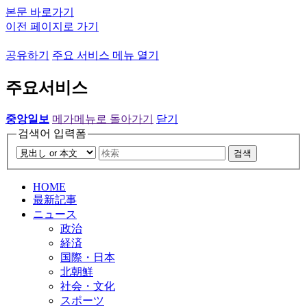
본문 바로가기
이전 페이지로 가기
공유하기
주요 서비스 메뉴 열기
주요서비스
중앙일보
메가메뉴로 돌아가기
닫기
검색어 입력폼
검색
HOME
最新記事
ニュース
政治
経済
国際・日本
北朝鮮
社会・文化
スポーツ