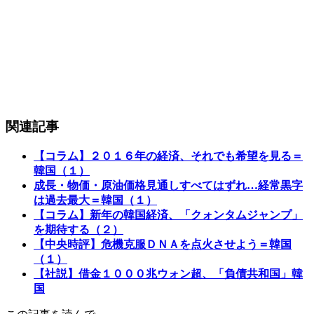
関連記事
【コラム】２０１６年の経済、それでも希望を見る＝
韓国（１）
成長・物価・原油価格見通しすべてはずれ…経常黒字
は過去最大＝韓国（１）
【コラム】新年の韓国経済、「クォンタムジャンプ」
を期待する（２）
【中央時評】危機克服ＤＮＡを点火させよう＝韓国
（１）
【社説】借金１０００兆ウォン超、「負債共和国」韓
国