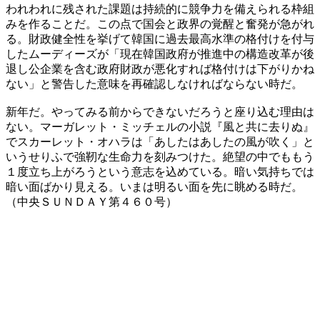
われわれに残された課題は持続的に競争力を備えられる枠組
みを作ることだ。この点で国会と政界の覚醒と奮発が急がれ
る。財政健全性を挙げて韓国に過去最高水準の格付けを付与
したムーディーズが「現在韓国政府が推進中の構造改革が後
退し公企業を含む政府財政が悪化すれば格付けは下がりかね
ない」と警告した意味を再確認しなければならない時だ。
新年だ。やってみる前からできないだろうと座り込む理由は
ない。マーガレット・ミッチェルの小説『風と共に去りぬ』
でスカーレット・オハラは「あしたはあしたの風が吹く」と
いうせりふで強靭な生命力を刻みつけた。絶望の中でももう
１度立ち上がろうという意志を込めている。暗い気持ちでは
暗い面ばかり見える。いまは明るい面を先に眺める時だ。
（中央ＳＵＮＤＡＹ第４６０号）