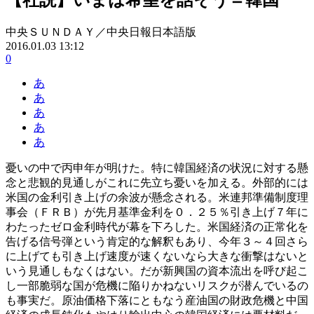
中央ＳＵＮＤＡＹ／中央日報日本語版
2016.01.03 13:12
0
あ
あ
あ
あ
あ
憂いの中で丙申年が明けた。特に韓国経済の状況に対する懸
念と悲観的見通しがこれに先立ち憂いを加える。外部的には
米国の金利引き上げの余波が懸念される。米連邦準備制度理
事会（ＦＲＢ）が先月基準金利を０．２５％引き上げ７年に
わたったゼロ金利時代が幕を下ろした。米国経済の正常化を
告げる信号弾という肯定的な解釈もあり、今年３～４回さら
に上げても引き上げ速度が速くないなら大きな衝撃はないと
いう見通しもなくはない。だが新興国の資本流出を呼び起こ
し一部脆弱な国が危機に陥りかねないリスクが潜んでいるの
も事実だ。原油価格下落にともなう産油国の財政危機と中国