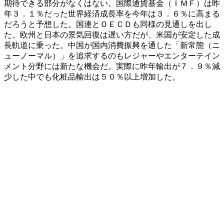
期待できる部分がなくはない。国際通貨基金（ＩＭＦ）は昨
年３．１％だった世界経済成長率を今年は３．６％に高まる
だろうと予想した。国連とＯＥＣＤも同様の見通しを出し
た。欧州と日本の景気回復は遅い方だが、米国が安定した成
長軌道に乗った。中国が国内消費振興を通した「新常態（ニ
ューノーマル）」を追求するのもレジャーやエンターテイン
メント分野には新たな機会だ。実際に昨年輸出が７．９％減
少した中でも化粧品輸出は５０％以上増加した。