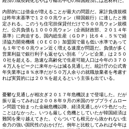
経済の成長鈍化もやはり輸出中心の韓国経済には悪材料だ。
内部的には借金が増えることが最大の問題だ。家計負債規模
は昨年末基準で１２００兆ウォン（韓国銀行）に達したと推
定される。このうち住宅担保貸付だけで５００兆ウォン規模
だ。公共負債も１０００兆ウォン（企画財政部、２０１４年
基準）に肉迫する。国内総生産（ＧＤＰ）比６４．５％で経
済協力開発機構（ＯＥＣＤ）加盟国で最も低い水準であって
も１年で６０兆ウォン近く増える速度が問題だ。負債が多く
営業利益で銀行利子も返せない別名「ゾンビ企業」は２５０
０社を超える。急速な高齢化で生産可能人口は今年の３７０
４万人をピークに来年からは減る見通しだ。統計庁の公式青
年失業率は８％水準だが５０万人余りの就職放棄者を考慮す
れば実質的には２０％を超えるという主張も出ている。
憂鬱な見通しが相次ぎ２０１７年危機説まで登場した。だが
振り返ってみれば２００８年９月の米国のサブプライムロー
ン問題で始まった金融危機以降、経済見通しがバラ色だった
ことはなかった。いつも厳しく危機としていたが韓国経済は
難関を乗り越えてきた。ぐらついても根元から抜かれない生
命力の強い国民性のおかげだ。例年と比較してみれば今年は