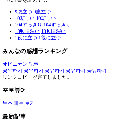
この記事を読んで…
9
腹立つ
9
腹立つ
10
悲しい
10
悲しい
104
すっきり
104
すっきり
18
興味深い
18
興味深い
1
役に立つ
1
役に立つ
みんなの感想ランキング
オピニオン 記事
공유하기
공유하기
공유하기
공유하기
공유하기
リンクコピーが完了しました。
포토뷰어
뉴스 메뉴 보기
最新記事