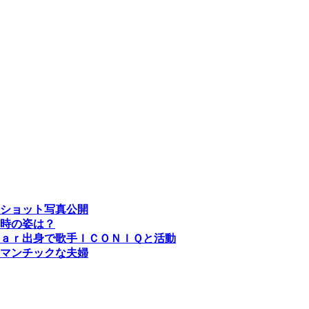
ーショット写真公開
時の姿は？
ａｒ出身で歌手ＩＣＯＮＩＱと活動
マンチックな夫婦