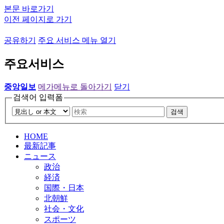
본문 바로가기
이전 페이지로 가기
공유하기
주요 서비스 메뉴 열기
주요서비스
중앙일보
메가메뉴로 돌아가기
닫기
검색어 입력폼
검색
HOME
最新記事
ニュース
政治
経済
国際・日本
北朝鮮
社会・文化
スポーツ