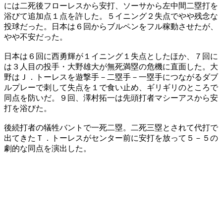
には二死後フローレスから安打、ソーサから左中間二塁打を
浴びて追加点１点を許した。５イニング２失点でやや残念な
投球だった。日本は６回からブルペンをフル稼動させたが、
やや不安だった。
日本は６回に西勇輝が１イニング１失点としたほか、７回に
は３人目の投手・大野雄大が無死満塁の危機に直面した。大
野はＪ．トーレスを遊撃手－二塁手－一塁手につながるダブ
ルプレーで刺して失点を１で食い止め、ギリギリのところで
同点を防いだ。９回、澤村拓一は先頭打者マシーアスから安
打を浴びた。
後続打者の犠牲バントで一死二塁。二死三塁とされて代打で
出てきたＴ．トーレスがセンター前に安打を放って５－５の
劇的な同点を演出した。