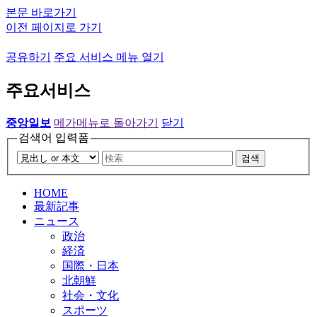
본문 바로가기
이전 페이지로 가기
공유하기
주요 서비스 메뉴 열기
주요서비스
중앙일보
메가메뉴로 돌아가기
닫기
검색어 입력폼
검색
HOME
最新記事
ニュース
政治
経済
国際・日本
北朝鮮
社会・文化
スポーツ