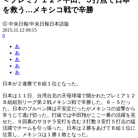
を救う…メキシコ戦で辛勝
ⓒ 中央日報/中央日報日本語版
2015.11.12 09:15
0
あ
あ
あ
あ
あ
日本が２連勝でＢ組１位となった。
日本は１１日、台湾台北の天母球場で開かれたプレミア１２
Ｂ組組別リーグ第２戦メキシコ戦で辛勝した。６－５だっ
た。日本のブルペン陣は不安定だったがメキシコの追撃から
辛うじて逃げ切った。打線では中田翔がここ一番の活躍を見
せた。９回裏のサヨナラ安打を含む３打数３安打５打点の猛
活躍でチームを引っ張った。日本は２勝をあげてＢ組１位に
位置し、メキシコは１勝１敗となった。