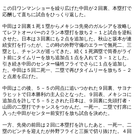
この日ワンマンショーを繰り広げた中田が２回裏、本塁打で
応酬して直ちに試合をひっくり返した。
中田は２回裏１死１塁からメキシコ先発のガルシアを攻略し
てレフトオーバーの２ラン本塁打を放ち２－１と試合を逆転
させた。日本は３回裏にも２点を追加した。秋山と坂本が連
続安打を打ったが、この時の外野守備のエラーで無死二、三
塁とし、チャンスが巡ってきた。続く１死満塁で筒香がライ
ト前にタイムリーを放ち追加点１点を入れて３－１とした。
引き続き中田のセンター犠牲フライでさらに１点を追加し
た。中田は５回二死一、二塁で再びタイムリーを放ち５－２
と点差を広げた。
中田はこの後、５－５の同点に追いつかれた９回裏、サヨナ
ラヒットで日本勝利の主人公となった。９回表、メキシコに
追加点を許して５－５とされた日本は、９回裏に先頭打者・
山田の二塁打でチャンスをつかんだ。一死一、二塁で打席に
入った中田がセンター前安打を放ち試合を決めた。
一方、先発の前田は２回に本塁打を許したあと、一死一、二
塁のピンチを迎えたが外野フライと三振で切り抜けた。４回