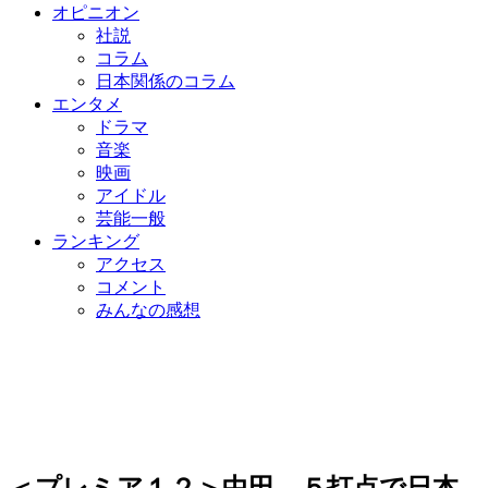
オピニオン
社説
コラム
日本関係のコラム
エンタメ
ドラマ
音楽
映画
アイドル
芸能一般
ランキング
アクセス
コメント
みんなの感想
＜プレミア１２＞中田、５打点で日本