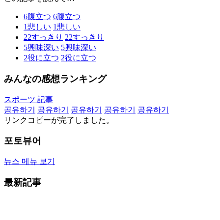
6
腹立つ
6
腹立つ
1
悲しい
1
悲しい
22
すっきり
22
すっきり
5
興味深い
5
興味深い
2
役に立つ
2
役に立つ
みんなの感想ランキング
スポーツ 記事
공유하기
공유하기
공유하기
공유하기
공유하기
リンクコピーが完了しました。
포토뷰어
뉴스 메뉴 보기
最新記事