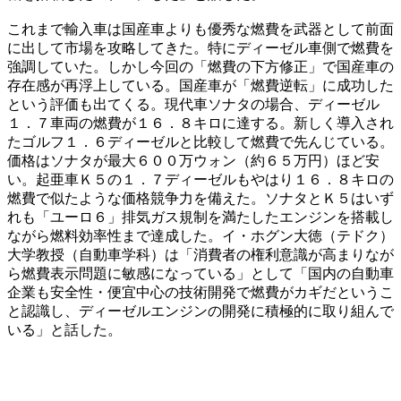
これまで輸入車は国産車よりも優秀な燃費を武器として前面
に出して市場を攻略してきた。特にディーゼル車側で燃費を
強調していた。しかし今回の「燃費の下方修正」で国産車の
存在感が再浮上している。国産車が「燃費逆転」に成功した
という評価も出てくる。現代車ソナタの場合、ディーゼル
１．７車両の燃費が１６．８キロに達する。新しく導入され
たゴルフ１．６ディーゼルと比較して燃費で先んじている。
価格はソナタが最大６００万ウォン（約６５万円）ほど安
い。起亜車Ｋ５の１．７ディーゼルもやはり１６．８キロの
燃費で似たような価格競争力を備えた。ソナタとＫ５はいず
れも「ユーロ６」排気ガス規制を満たしたエンジンを搭載し
ながら燃料効率性まで達成した。イ・ホグン大徳（テドク）
大学教授（自動車学科）は「消費者の権利意識が高まりなが
ら燃費表示問題に敏感になっている」として「国内の自動車
企業も安全性・便宜中心の技術開発で燃費がカギだというこ
と認識し、ディーゼルエンジンの開発に積極的に取り組んで
いる」と話した。