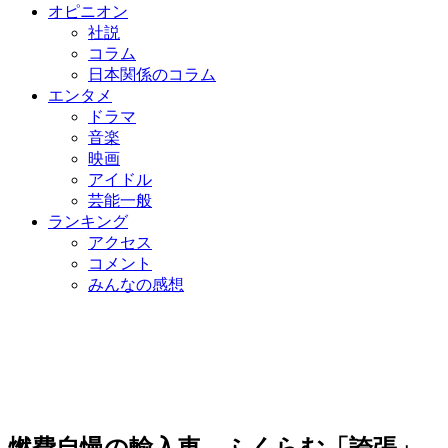
オピニオン
社説
コラム
日本関係のコラム
エンタメ
ドラマ
音楽
映画
アイドル
芸能一般
ランキング
アクセス
コメント
みんなの感想
燃費自慢の輸入車…ふくらむ「誇張」