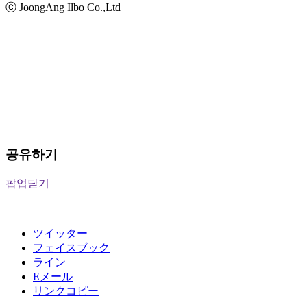
ⓒ JoongAng Ilbo Co.,Ltd
공유하기
팝업닫기
ツイッター
フェイスブック
ライン
Eメール
リンクコピー