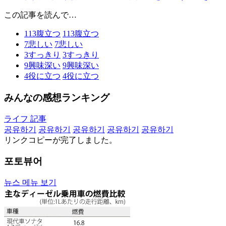
この記事を読んで…
113
腹立つ
113
腹立つ
7
悲しい
7
悲しい
3
すっきり
3
すっきり
9
興味深い
9
興味深い
4
役に立つ
4
役に立つ
みんなの感想ランキング
ライフ 記事
공유하기
공유하기
공유하기
공유하기
공유하기
リンクコピーが完了しました。
포토뷰어
뉴스 메뉴 보기