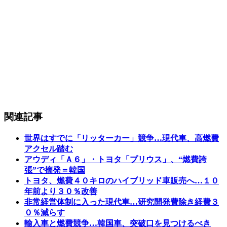
関連記事
世界はすでに「リッターカー」競争…現代車、高燃費
アクセル踏む
アウディ「Ａ６」・トヨタ「プリウス」、“燃費誇
張”で摘発＝韓国
トヨタ、燃費４０キロのハイブリッド車販売へ…１０
年前より３０％改善
非常経営体制に入った現代車…研究開発費除き経費３
０％減らす
輸入車と燃費競争…韓国車、突破口を見つけるべき