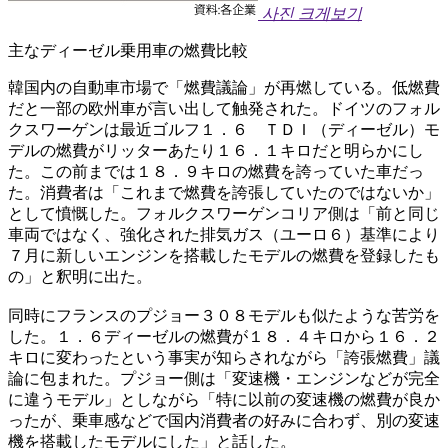
사진 크게보기
主なディーゼル乗用車の燃費比較
韓国内の自動車市場で「燃費議論」が再燃している。低燃費
だと一部の欧州車が言い出して触発された。ドイツのフォル
クスワーゲンは最近ゴルフ１．６ ＴＤＩ（ディーゼル）モ
デルの燃費がリッターあたり１６．１キロだと明らかにし
た。この前までは１８．９キロの燃費を誇っていた車だっ
た。消費者は「これまで燃費を誇張していたのではないか」
として憤慨した。フォルクスワーゲンコリア側は「前と同じ
車両ではなく、強化された排気ガス（ユーロ６）基準により
７月に新しいエンジンを搭載したモデルの燃費を登録したも
の」と釈明に出た。
同時にフランスのプジョー３０８モデルも似たような苦労を
した。１．６ディーゼルの燃費が１８．４キロから１６．２
キロに変わったという事実が知らされながら「誇張燃費」議
論に包まれた。プジョー側は「変速機・エンジンなどが完全
に違うモデル」としながら「特に以前の変速機の燃費が良か
ったが、乗車感などで国内消費者の好みに合わず、別の変速
機を搭載したモデルにした」と話した。