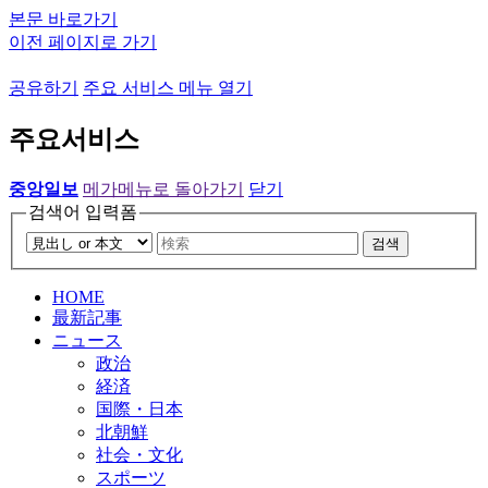
본문 바로가기
이전 페이지로 가기
공유하기
주요 서비스 메뉴 열기
주요서비스
중앙일보
메가메뉴로 돌아가기
닫기
검색어 입력폼
검색
HOME
最新記事
ニュース
政治
経済
国際・日本
北朝鮮
社会・文化
スポーツ