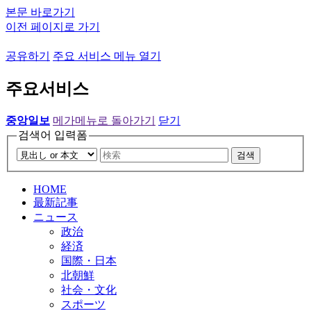
본문 바로가기
이전 페이지로 가기
공유하기
주요 서비스 메뉴 열기
주요서비스
중앙일보
메가메뉴로 돌아가기
닫기
검색어 입력폼
검색
HOME
最新記事
ニュース
政治
経済
国際・日本
北朝鮮
社会・文化
スポーツ