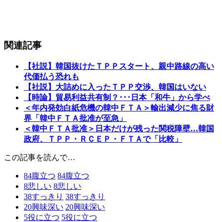
関連記事
【社説】韓国抜けたＴＰＰスタート、親中路線の高い
代価払う恐れも
【社説】大詰めに入ったＴＰＰ交渉、韓国はいない
【時論】貿易利益共有制？･･･日本「和牛」から学べ
＜年内発効白紙危機の韓中ＦＴＡ＞輸出減少に焦る財
界「韓中ＦＴＡ批准が至急」
＜韓中ＦＴＡ批准＞日本だけが残った関税障壁…韓国
政府、ＴＰＰ・ＲＣＥＰ・ＦＴＡで「比較」
この記事を読んで…
84
腹立つ
84
腹立つ
8
悲しい
8
悲しい
38
すっきり
38
すっきり
20
興味深い
20
興味深い
5
役に立つ
5
役に立つ