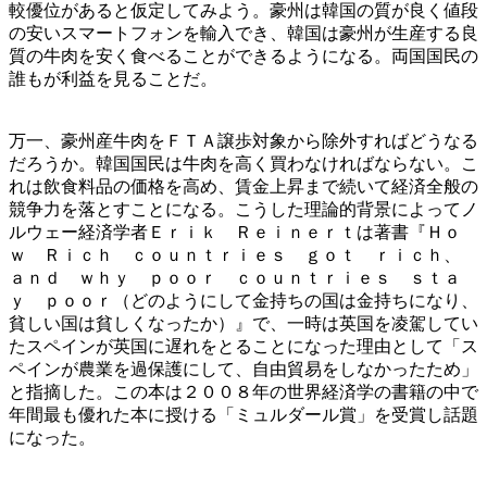
較優位があると仮定してみよう。豪州は韓国の質が良く値段
の安いスマートフォンを輸入でき、韓国は豪州が生産する良
質の牛肉を安く食べることができるようになる。両国国民の
誰もが利益を見ることだ。
万一、豪州産牛肉をＦＴＡ譲歩対象から除外すればどうなる
だろうか。韓国国民は牛肉を高く買わなければならない。こ
れは飲食料品の価格を高め、賃金上昇まで続いて経済全般の
競争力を落とすことになる。こうした理論的背景によってノ
ルウェー経済学者Ｅｒｉｋ Ｒｅｉｎｅｒｔは著書『Ｈｏ
ｗ Ｒｉｃｈ ｃｏｕｎｔｒｉｅｓ ｇｏｔ ｒｉｃｈ、
ａｎｄ ｗｈｙ ｐｏｏｒ ｃｏｕｎｔｒｉｅｓ ｓｔａ
ｙ ｐｏｏｒ（どのようにして金持ちの国は金持ちになり、
貧しい国は貧しくなったか）』で、一時は英国を凌駕してい
たスペインが英国に遅れをとることになった理由として「ス
ペインが農業を過保護にして、自由貿易をしなかったため」
と指摘した。この本は２００８年の世界経済学の書籍の中で
年間最も優れた本に授ける「ミュルダール賞」を受賞し話題
になった。