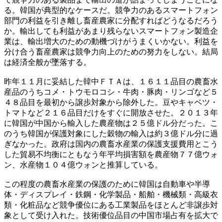
る。韓国が典型的なケースだ。競争力のあるスマートフォン
部門の利益を引き離し畜産農家に分配すればどうなるだろう
か。輸出しても利益があまり残らないスマートフォン製造企
業は、輸出増大のための動機づけがうまくいかない。利益を
分け合う畜産農家は競争力向上のための努力をしない。結局
は経済全般が墜落する。
昨年１１月に妥結した韓中ＦＴＡは、１６１１品目の農畜水
産品のうちコメ・トウモロコシ・牛肉・豚肉・リンゴなど５
４８品目を最初から譲歩対象から除外した。豆やキャベツ・
トマトなど２１６品目だけをすぐに開放させた。２０１３年
に韓国が中国から輸入した農産物は２５億ドル分だった。こ
のうち韓国が保護対象にした穀物の輸入は約３億ドル分に過
ぎなかった。政府は国内の農畜水産業の保護支援費用とこう
した貿易不均衡にともなう年平均損害額を農産物７７億ウォ
ン、水産物１０４億ウォンと推算している。
この程度の農畜水産業の保護のために韓国は自動車や半導
体・ディスプレイ・鉄鋼・化学製品・船舶・機械類・高級衣
類・化粧品など競争優位にある工業製品をほとんど非譲歩対
象として受け入れた。技術優位品目の中国市場占有を拡大で