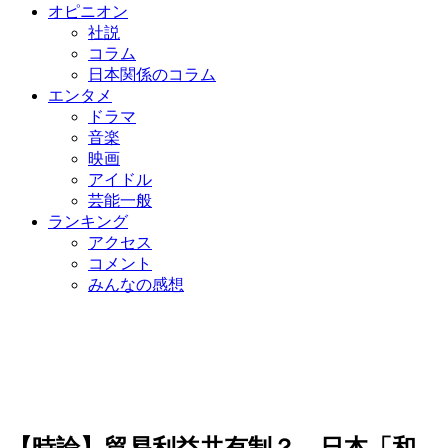
オピニオン
社説
コラム
日本関係のコラム
エンタメ
ドラマ
音楽
映画
アイドル
芸能一般
ランキング
アクセス
コメント
みんなの感想
【時論】貿易利益共有制？…日本「和