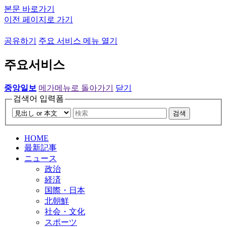
본문 바로가기
이전 페이지로 가기
공유하기
주요 서비스 메뉴 열기
주요서비스
중앙일보
메가메뉴로 돌아가기
닫기
검색어 입력폼
검색
HOME
最新記事
ニュース
政治
経済
国際・日本
北朝鮮
社会・文化
スポーツ