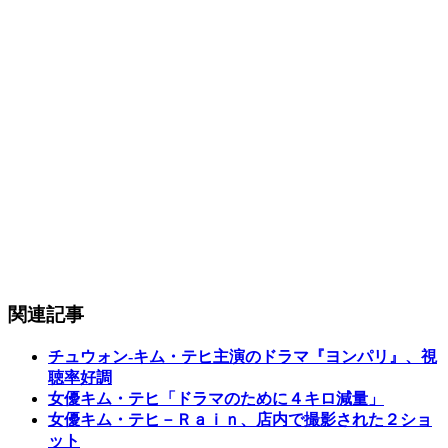
関連記事
チュウォン‐キム・テヒ主演のドラマ『ヨンパリ』、視
聴率好調
女優キム・テヒ「ドラマのために４キロ減量」
女優キム・テヒ－Ｒａｉｎ、店内で撮影された２ショ
ット