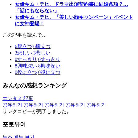
女優キム・テヒ、ドラマ出演契約書に結婚条項？…
「話にもならない」
女優キム・テヒ、「美しい顔キャンペーン」イベント
に女神登場！
この記事を読んで…
6
腹立つ
6
腹立つ
3
悲しい
3
悲しい
0
すっきり
0
すっきり
8
興味深い
8
興味深い
0
役に立つ
0
役に立つ
みんなの感想ランキング
エンタメ 記事
공유하기
공유하기
공유하기
공유하기
공유하기
リンクコピーが完了しました。
포토뷰어
뉴스 메뉴 보기