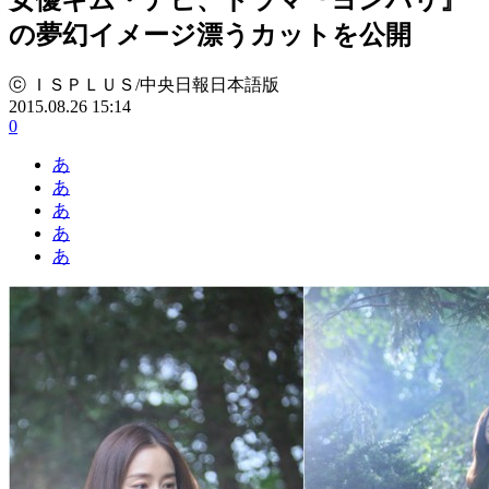
の夢幻イメージ漂うカットを公開
ⓒ ＩＳＰＬＵＳ/中央日報日本語版
2015.08.26 15:14
0
あ
あ
あ
あ
あ