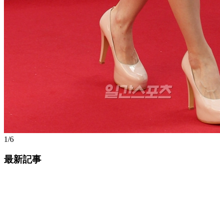
1/6
最新記事