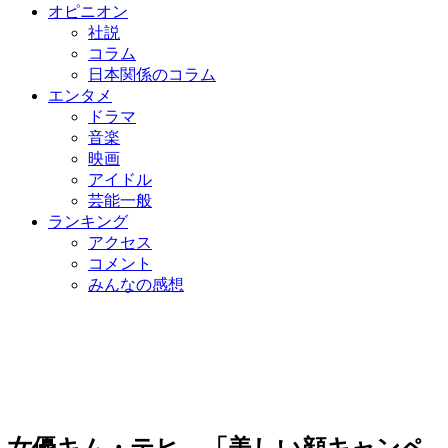
オピニオン
社説
コラム
日本関係のコラム
エンタメ
ドラマ
音楽
映画
アイドル
芸能一般
ランキング
アクセス
コメント
みんなの感想
女優キム・テヒ、「美しい顔キャンペ