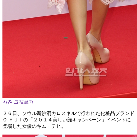
사진 크게보기
２６日、ソウル新沙洞カロスキルで行われた化粧品ブランド
Ｏ ＨＵＩの「２０１４美しい顔キャンペーン」イベントに
登場した女優のキム・テヒ。