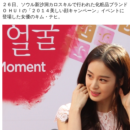
２６日、ソウル新沙洞カロスキルで行われた化粧品ブランド
Ｏ ＨＵＩの「２０１４美しい顔キャンペーン」イベントに
登場した女優のキム・テヒ。