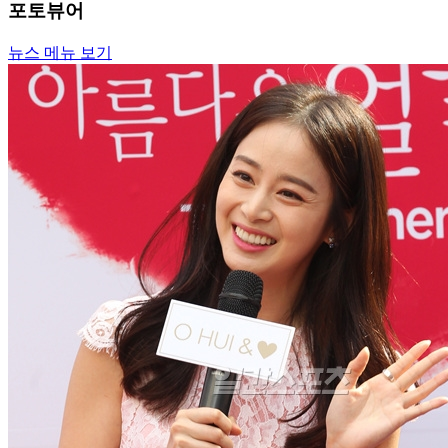
포토뷰어
뉴스 메뉴 보기