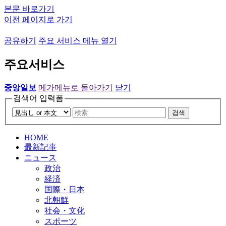
본문 바로가기
이전 페이지로 가기
공유하기
주요 서비스 메뉴 열기
주요서비스
중앙일보
메가메뉴로 돌아가기
닫기
검색어 입력폼
검색
HOME
最新記事
ニュース
政治
経済
国際・日本
北朝鮮
社会・文化
スポーツ