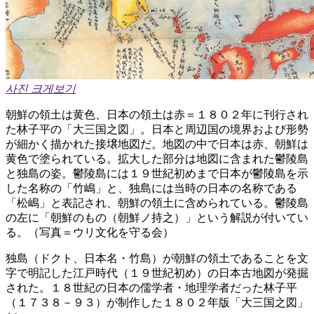
사진 크게보기
朝鮮の領土は黄色、日本の領土は赤＝１８０２年に刊行され
た林子平の「大三国之図」。日本と周辺国の境界および形勢
が細かく描かれた接壌地図だ。地図の中で日本は赤、朝鮮は
黄色で塗られている。拡大した部分は地図に含まれた鬱陵島
と独島の姿。鬱陵島には１９世紀初めまで日本が鬱陵島を示
した名称の「竹嶋」と、独島には当時の日本の名称である
「松嶋」と表記され、朝鮮の領土に含められている。鬱陵島
の左に「朝鮮のもの（朝鮮ノ持之）」という解説が付いてい
る。（写真＝ウリ文化を守る会）
独島（ドクト、日本名・竹島）が朝鮮の領土であることを文
字で明記した江戸時代（１９世紀初め）の日本古地図が発掘
された。１８世紀の日本の儒学者・地理学者だった林子平
（１７３８－９３）が制作した１８０２年版「大三国之図」