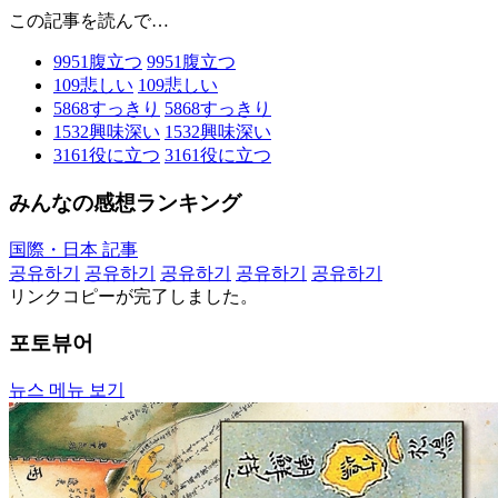
この記事を読んで…
9951
腹立つ
9951
腹立つ
109
悲しい
109
悲しい
5868
すっきり
5868
すっきり
1532
興味深い
1532
興味深い
3161
役に立つ
3161
役に立つ
みんなの感想ランキング
国際・日本 記事
공유하기
공유하기
공유하기
공유하기
공유하기
リンクコピーが完了しました。
포토뷰어
뉴스 메뉴 보기