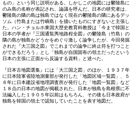
もの」という同じ説明がある。しかしこの地図には鬱陵島に
のみ島の名称が表記され、論議を呼んだ。日本の研究者は、
鬱陵島の隣の島は独島ではなく現在の鬱陵島の隣にあるデッ
ソム（竹島または竹嶼島）を描いたものにすぎないと主張し
た。ハン・チョルホ東国大歴史教育科教授は「今まで韓国と
日本の学者が『三国通覧輿地路程全図』の鬱陵島（竹島）の
隣の島が独島かどうかをめぐり激しく論争したが、今回発掘
された『大三国之図』でこれまでの論争に終止符を打つこと
ができるだろう」とし「独島が自国固有の領土だったという
日本の主張に正面から反論する資料」と述べた。
『日本古地図選集』には「大三国之図」のほか、１９３７年
に日本陸軍省陸地測量部が発行した「地図区域一覧図」、５
６年に日本建設省地理調査所が発行した「地図一覧図」など
１８点の日本の地図が掲載された。日本が独島を島根県に不
法編入した１９０５年以前はもちろん、その後も日本政府が
独島を韓国の領土で認知していたことを表す地図だ。