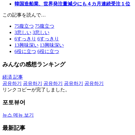
韓国造船業、世界発注量減少にも４カ月連続受注１位
この記事を読んで…
75
腹立つ
75
腹立つ
3
悲しい
3
悲しい
6
すっきり
6
すっきり
13
興味深い
13
興味深い
6
役に立つ
6
役に立つ
みんなの感想ランキング
経済 記事
공유하기
공유하기
공유하기
공유하기
공유하기
リンクコピーが完了しました。
포토뷰어
뉴스 메뉴 보기
最新記事