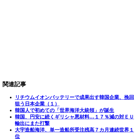
関連記事
リチウムイオンバッテリーで成果出す韓国企業、挽回
狙う日本企業（１）
韓国人で初めての「世界海洋大統領」が誕生
韓国、円安に続くギリシャ悪材料…１７％減の対ＥＵ
輸出にまた打撃
大宇造船海洋、単一造船所受注残高７カ月連続世界１
位