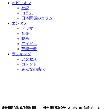
オピニオン
社説
コラム
日本関係のコラム
エンタメ
ドラマ
音楽
映画
アイドル
芸能一般
ランキング
アクセス
コメント
みんなの感想
韓国造船業界、世界発注４９％減もト