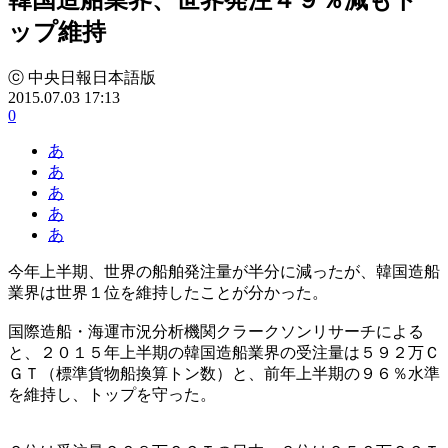
ップ維持
ⓒ 中央日報日本語版
2015.07.03 17:13
0
あ
あ
あ
あ
あ
今年上半期、世界の船舶発注量が半分に減ったが、韓国造船
業界は世界１位を維持したことが分かった。
国際造船・海運市況分析機関クラークソンリサーチによる
と、２０１５年上半期の韓国造船業界の受注量は５９２万Ｃ
ＧＴ（標準貨物船換算トン数）と、前年上半期の９６％水準
を維持し、トップを守った。