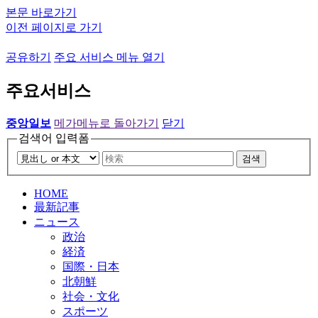
본문 바로가기
이전 페이지로 가기
공유하기
주요 서비스 메뉴 열기
주요서비스
중앙일보
메가메뉴로 돌아가기
닫기
검색어 입력폼
검색
HOME
最新記事
ニュース
政治
経済
国際・日本
北朝鮮
社会・文化
スポーツ