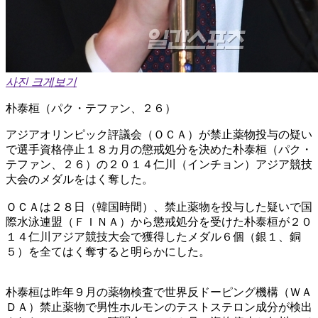
사진 크게보기
朴泰桓（パク・テファン、２６）
アジアオリンピック評議会（ＯＣＡ）が禁止薬物投与の疑い
で選手資格停止１８カ月の懲戒処分を決めた朴泰桓（パク・
テファン、２６）の２０１４仁川（インチョン）アジア競技
大会のメダルをはく奪した。
ＯＣＡは２８日（韓国時間）、禁止薬物を投与した疑いで国
際水泳連盟（ＦＩＮＡ）から懲戒処分を受けた朴泰桓が２０
１４仁川アジア競技大会で獲得したメダル６個（銀１、銅
５）を全てはく奪すると明らかにした。
朴泰桓は昨年９月の薬物検査で世界反ドーピング機構（ＷＡ
ＤＡ）禁止薬物で男性ホルモンのテストステロン成分が検出