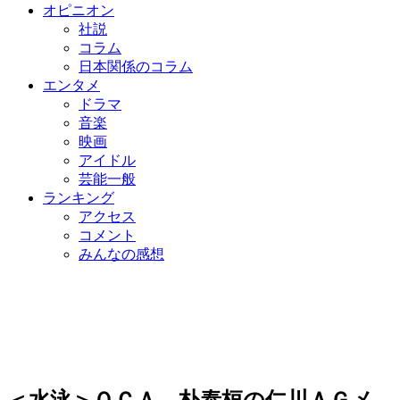
オピニオン
社説
コラム
日本関係のコラム
エンタメ
ドラマ
音楽
映画
アイドル
芸能一般
ランキング
アクセス
コメント
みんなの感想
＜水泳＞ＯＣＡ、朴泰桓の仁川ＡＧメ