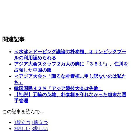
関連記事
＜水泳＞ドーピング議論の朴泰桓、オリンピックプー
ルの利用認められる
アジア大会スタッフ２万人の胸に「３６１°」、仁川を
占領した中国の服
＜アジア大会＞「謝るな朴泰桓…申し訳ないのは私た
ち」
韓国国民４２％「アジア競技大会は失敗」
【社説】五輪の英雄、朴泰桓を守れなかった粗末な選
手管理
この記事を読んで…
1
腹立つ
1
腹立つ
3
悲しい
3
悲しい