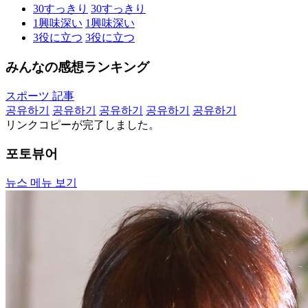
30
すっきり
30
すっきり
1
興味深い
1
興味深い
3
役に立つ
3
役に立つ
みんなの感想ランキング
スポーツ 記事
공유하기
공유하기
공유하기
공유하기
공유하기
リンクコピーが完了しました。
포토뷰어
뉴스 메뉴 보기