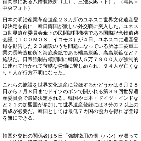
福岡県にある八幡製鉄所（上）、三池炭鉱（下）。（写真＝
中央フォト）
日本の明治産業革命遺産２３カ所のユネスコ世界文化遺産登
録決定を前に、韓日両国が激しい外交戦に突入した。ユネス
コ世界遺産委員会傘下の民間諮問機構である国際記念物遺跡
会議（ＩＣＯＭＯＳ、イコモス）が４日、ユネスコに遺産登
録を勧告した２３施設のうち問題になっている所は三菱重工
業の長崎造船所と海底炭鉱である端島炭鉱、高島炭鉱など７
施設だ。日帝強制占領期間に韓国人５万７９００人が強制的
に連れて行かれて苛酷な労働に苦しめられ、９４人が亡くな
り５人が行方不明になった。
これらの施設を世界文化遺産に登録するかどうかは６月２８
日から７月８日までドイツのボンで開かれる第３９回世界遺
産委員会で最終決定される。韓国や日本・ドイツ・インドな
ど２１の加盟国が参加して世界遺産登録には３分の２以上の
賛成が必要だ。韓国としては最低７カ国の協力を得れば登録
を無にできる。
韓国外交部の関係者は５日「強制徴用の恨（ハン）が漂って