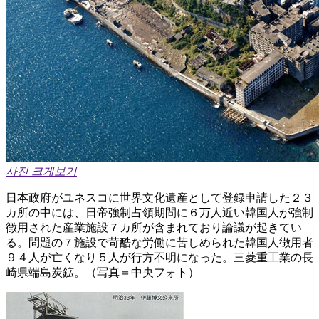
사진 크게보기
日本政府がユネスコに世界文化遺産として登録申請した２３
カ所の中には、日帝強制占領期間に６万人近い韓国人が強制
徴用された産業施設７カ所が含まれており論議が起きてい
る。問題の７施設で苛酷な労働に苦しめられた韓国人徴用者
９４人が亡くなり５人が行方不明になった。三菱重工業の長
崎県端島炭鉱。（写真＝中央フォト）