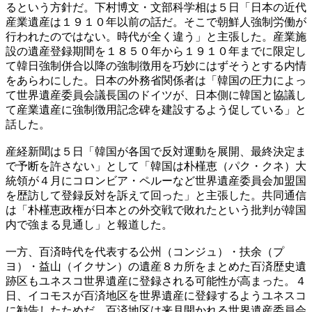
るという方針だ。下村博文・文部科学相は５日「日本の近代
産業遺産は１９１０年以前の話だ。そこで朝鮮人強制労働が
行われたのではない。時代が全く違う」と主張した。産業施
設の遺産登録期間を１８５０年から１９１０年までに限定し
て韓日強制併合以降の強制徴用を巧妙にはずそうとする内情
をあらわにした。日本の外務省関係者は「韓国の圧力によっ
て世界遺産委員会議長国のドイツが、日本側に韓国と協議し
て産業遺産に強制徴用記念碑を建設するよう促している」と
話した。
産経新聞は５日「韓国が各国で反対運動を展開、最終決定ま
で予断を許さない」として「韓国は朴槿恵（パク・クネ）大
統領が４月にコロンビア・ペルーなど世界遺産委員会加盟国
を歴訪して登録反対を訴えて回った」と主張した。共同通信
は「朴槿恵政権が日本との外交戦で敗れたという批判が韓国
内で強まる見通し」と報道した。
一方、百済時代を代表する公州（コンジュ）・扶余（プ
ヨ）・益山（イクサン）の遺産８カ所をまとめた百済歴史遺
跡区もユネスコ世界遺産に登録される可能性が高まった。４
日、イコモスが百済地区を世界遺産に登録するようユネスコ
に勧告したためだ。百済地区は来月開かれる世界遺産委員会