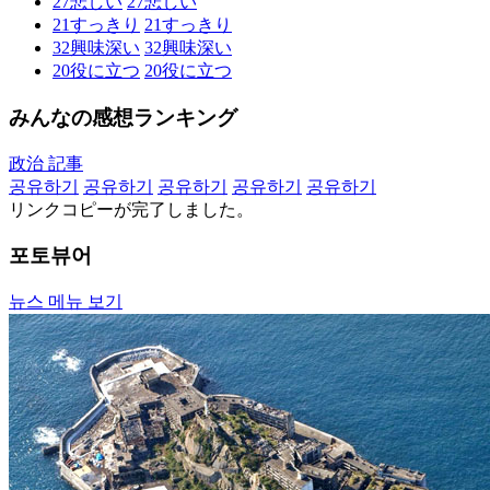
27
悲しい
27
悲しい
21
すっきり
21
すっきり
32
興味深い
32
興味深い
20
役に立つ
20
役に立つ
みんなの感想ランキング
政治 記事
공유하기
공유하기
공유하기
공유하기
공유하기
リンクコピーが完了しました。
포토뷰어
뉴스 메뉴 보기