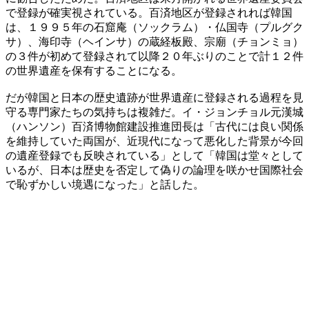
で登録が確実視されている。百済地区が登録されれば韓国
は、１９９５年の石窟庵（ソックラム）・仏国寺（プルグク
サ）、海印寺（ヘインサ）の蔵経板殿、宗廟（チョンミョ）
の３件が初めて登録されて以降２０年ぶりのことで計１２件
の世界遺産を保有することになる。
だが韓国と日本の歴史遺跡が世界遺産に登録される過程を見
守る専門家たちの気持ちは複雑だ。イ・ジョンチョル元漢城
（ハンソン）百済博物館建設推進団長は「古代には良い関係
を維持していた両国が、近現代になって悪化した背景が今回
の遺産登録でも反映されている」として「韓国は堂々として
いるが、日本は歴史を否定して偽りの論理を咲かせ国際社会
で恥ずかしい境遇になった」と話した。