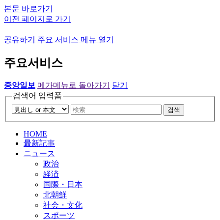
본문 바로가기
이전 페이지로 가기
공유하기
주요 서비스 메뉴 열기
주요서비스
중앙일보
메가메뉴로 돌아가기
닫기
검색어 입력폼
검색
HOME
最新記事
ニュース
政治
経済
国際・日本
北朝鮮
社会・文化
スポーツ