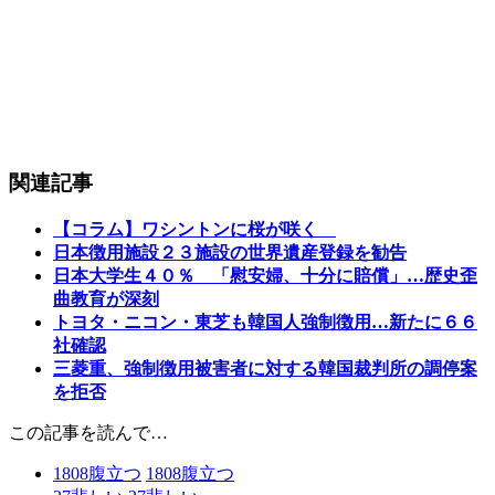
関連記事
【コラム】ワシントンに桜が咲く
日本徴用施設２３施設の世界遺産登録を勧告
日本大学生４０％ 「慰安婦、十分に賠償」…歴史歪
曲教育が深刻
トヨタ・ニコン・東芝も韓国人強制徴用…新たに６６
社確認
三菱重、強制徴用被害者に対する韓国裁判所の調停案
を拒否
この記事を読んで…
1808
腹立つ
1808
腹立つ