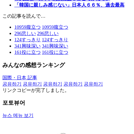
「韓国に親しみ感じない」日本人６６％、過去最高
この記事を読んで…
10959
腹立つ
10959
腹立つ
296
悲しい
296
悲しい
124
すっきり
124
すっきり
341
興味深い
341
興味深い
161
役に立つ
161
役に立つ
みんなの感想ランキング
国際・日本 記事
공유하기
공유하기
공유하기
공유하기
공유하기
リンクコピーが完了しました。
포토뷰어
뉴스 메뉴 보기