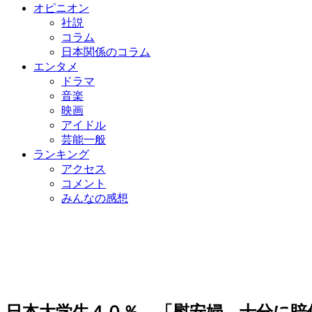
オピニオン
社説
コラム
日本関係のコラム
エンタメ
ドラマ
音楽
映画
アイドル
芸能一般
ランキング
アクセス
コメント
みんなの感想
日本大学生４０％ 「慰安婦、十分に賠