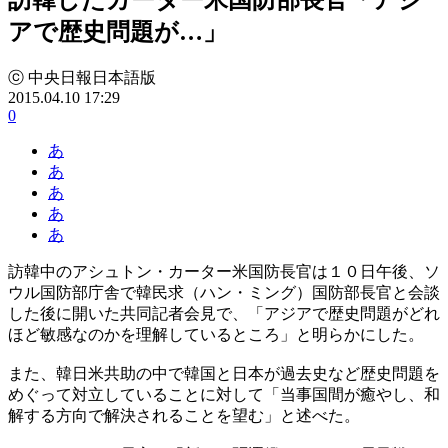
アで歴史問題が…」
ⓒ 中央日報日本語版
2015.04.10 17:29
0
あ
あ
あ
あ
あ
訪韓中のアシュトン・カーター米国防長官は１０日午後、ソ
ウル国防部庁舎で韓民求（ハン・ミング）国防部長官と会談
した後に開いた共同記者会見で、「アジアで歴史問題がどれ
ほど敏感なのかを理解しているところ」と明らかにした。
また、韓日米共助の中で韓国と日本が過去史など歴史問題を
めぐって対立していることに対して「当事国間が癒やし、和
解する方向で解決されることを望む」と述べた。