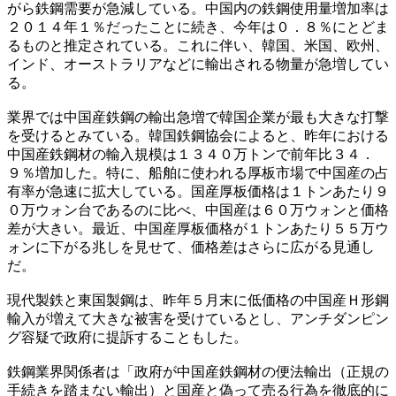
がら鉄鋼需要が急減している。中国内の鉄鋼使用量増加率は
２０１４年１％だったことに続き、今年は０．８％にとどま
るものと推定されている。これに伴い、韓国、米国、欧州、
インド、オーストラリアなどに輸出される物量が急増してい
る。
業界では中国産鉄鋼の輸出急増で韓国企業が最も大きな打撃
を受けるとみている。韓国鉄鋼協会によると、昨年における
中国産鉄鋼材の輸入規模は１３４０万トンで前年比３４．
９％増加した。特に、船舶に使われる厚板市場で中国産の占
有率が急速に拡大している。国産厚板価格は１トンあたり９
０万ウォン台であるのに比べ、中国産は６０万ウォンと価格
差が大きい。最近、中国産厚板価格が１トンあたり５５万ウ
ォンに下がる兆しを見せて、価格差はさらに広がる見通し
だ。
現代製鉄と東国製鋼は、昨年５月末に低価格の中国産Ｈ形鋼
輸入が増えて大きな被害を受けているとし、アンチダンピン
グ容疑で政府に提訴することもした。
鉄鋼業界関係者は「政府が中国産鉄鋼材の便法輸出（正規の
手続きを踏まない輸出）と国産と偽って売る行為を徹底的に