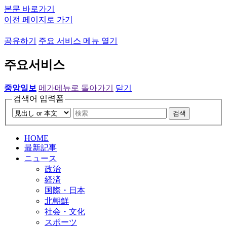
본문 바로가기
이전 페이지로 가기
공유하기
주요 서비스 메뉴 열기
주요서비스
중앙일보
메가메뉴로 돌아가기
닫기
검색어 입력폼
검색
HOME
最新記事
ニュース
政治
経済
国際・日本
北朝鮮
社会・文化
スポーツ