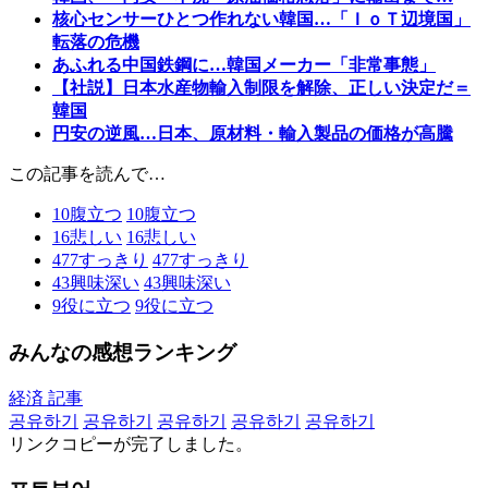
核心センサーひとつ作れない韓国…「ＩｏＴ辺境国」
転落の危機
あふれる中国鉄鋼に…韓国メーカー「非常事態」
【社説】日本水産物輸入制限を解除、正しい決定だ＝
韓国
円安の逆風…日本、原材料・輸入製品の価格が高騰
この記事を読んで…
10
腹立つ
10
腹立つ
16
悲しい
16
悲しい
477
すっきり
477
すっきり
43
興味深い
43
興味深い
9
役に立つ
9
役に立つ
みんなの感想ランキング
経済 記事
공유하기
공유하기
공유하기
공유하기
공유하기
リンクコピーが完了しました。