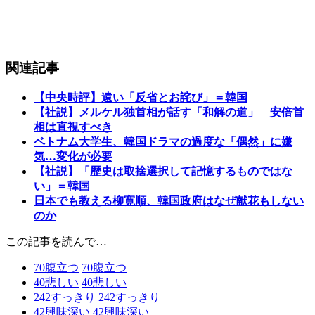
関連記事
【中央時評】遠い「反省とお詫び」＝韓国
【社説】メルケル独首相が話す「和解の道」 安倍首
相は直視すべき
ベトナム大学生、韓国ドラマの過度な「偶然」に嫌
気…変化が必要
【社説】「歴史は取捨選択して記憶するものではな
い」＝韓国
日本でも教える柳寛順、韓国政府はなぜ献花もしない
のか
この記事を読んで…
70
腹立つ
70
腹立つ
40
悲しい
40
悲しい
242
すっきり
242
すっきり
42
興味深い
42
興味深い