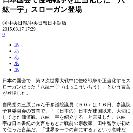
紘一宇」スローガン登場
ⓒ 中央日報/中央日報日本語版
2015.03.17 17:29
0
あ
あ
あ
あ
あ
日本の国会で、第２次世界大戦中に侵略戦争を正当化するス
ローガンだった「八紘一宇（はっこういちう）」という言葉
が登場した。
自民党の三原じゅん子参議院議員（５０）は１６日、参議院
予算委員会の質問で、「（日本の）日本が建国以来、大切に
してきた価値観、八紘一宇を紹介する」と言及した。八紘一
宇は日本書紀の文言をもとに戦前の宗教家、田中智学が初め
て使った言葉だ。「世界を一つの家にする」という意味だ