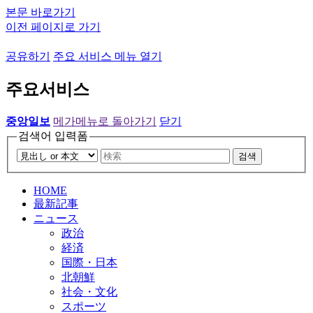
본문 바로가기
이전 페이지로 가기
공유하기
주요 서비스 메뉴 열기
주요서비스
중앙일보
메가메뉴로 돌아가기
닫기
검색어 입력폼
검색
HOME
最新記事
ニュース
政治
経済
国際・日本
北朝鮮
社会・文化
スポーツ