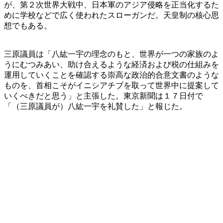
が、第２次世界大戦中、日本軍のアジア侵略を正当化するた
めに学校などで広く使われたスローガンだ。天皇制の核心思
想でもある。
三原議員は「八紘一宇の理念のもと、世界が一つの家族のよ
うにむつみあい、助け合えるような経済および税の仕組みを
運用していくことを確認する崇高な政治的合意文書のような
ものを、首相こそがイニシアチブを取って世界中に提案して
いくべきだと思う」と主張した。東京新聞は１７日付で
「（三原議員が）八紘一宇を礼賛した」と報じた。