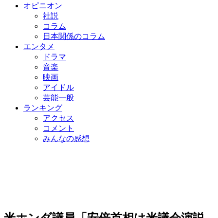
オピニオン
社説
コラム
日本関係のコラム
エンタメ
ドラマ
音楽
映画
アイドル
芸能一般
ランキング
アクセス
コメント
みんなの感想
米ホンダ議員「安倍首相は米議会演説