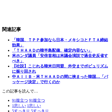
関連記事
「韓国、ＴＰＰ参加なら日本・メキシコとＦＴＡ締結
効果」
「ＴＨＡＡＤの韓半島配備、確定内容ない」
米ホンダ議員「安倍首相は米議会演説で過去史反省す
べき」
【社説】こじれる韓米日同盟、外交までポピュリズム
に振り回され
中ＡＩＩＢ・米ＴＨＡＡＤの間に挟まった韓国…「パ
ッケージ決定」で行くのか
この記事を読んで…
91
腹立つ
91
腹立つ
1
悲しい
1
悲しい
5
すっきり
5
すっきり