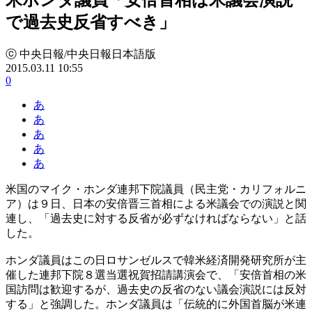
で過去史反省すべき」
ⓒ 中央日報/中央日報日本語版
2015.03.11 10:55
0
あ
あ
あ
あ
あ
米国のマイク・ホンダ連邦下院議員（民主党・カリフォルニ
ア）は９日、日本の安倍晋三首相による米議会での演説と関
連し、「過去史に対する反省が必ずなければならない」と話
した。
ホンダ議員はこの日ロサンゼルスで韓米経済開発研究所が主
催した連邦下院８選当選祝賀招請講演会で、「安倍首相の米
国訪問は歓迎するが、過去史の反省のない議会演説には反対
する」と強調した。ホンダ議員は「伝統的に外国首脳が米連