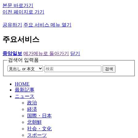
본문 바로가기
이전 페이지로 가기
공유하기
주요 서비스 메뉴 열기
주요서비스
중앙일보
메가메뉴로 돌아가기
닫기
검색어 입력폼
검색
HOME
最新記事
ニュース
政治
経済
国際・日本
北朝鮮
社会・文化
スポーツ