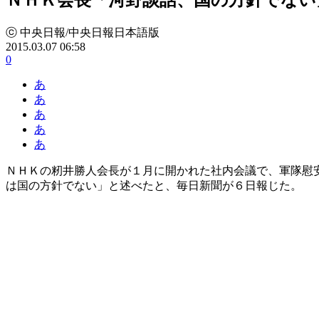
ⓒ 中央日報/中央日報日本語版
2015.03.07 06:58
0
あ
あ
あ
あ
あ
ＮＨＫの籾井勝人会長が１月に開かれた社内会議で、軍隊慰
は国の方針でない」と述べたと、毎日新聞が６日報じた。