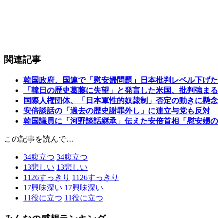
関連記事
韓国政府、国連で「慰安婦問題」日本批判レベル下げた
「韓日の歴史葛藤に失望」と発言した米国、批判強まる
国際人権団体、「日本軍性的奴隷制」否定の動きに懸念
安倍談話の「過去の歴史謝罪外し」に連立与党も反対
韓国議員に「河野談話継承」伝えた安倍首相「慰安婦の
この記事を読んで…
34
腹立つ
34
腹立つ
13
悲しい
13
悲しい
1126
すっきり
1126
すっきり
17
興味深い
17
興味深い
11
役に立つ
11
役に立つ