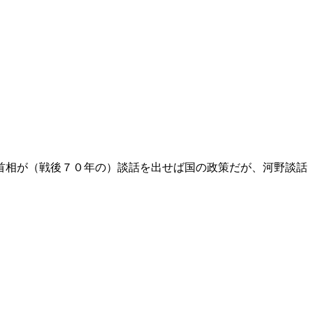
首相が（戦後７０年の）談話を出せば国の政策だが、河野談話