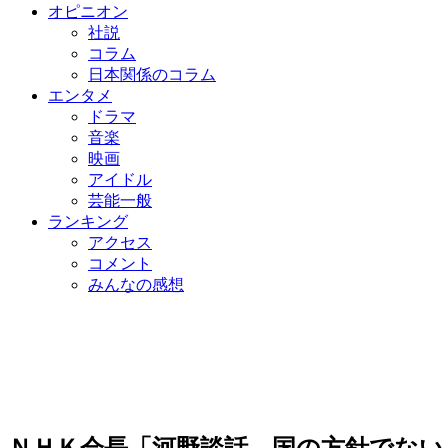
オピニオン
社説
コラム
日本関係のコラム
エンタメ
ドラマ
音楽
映画
アイドル
芸能一般
ランキング
アクセス
コメント
みんなの感想
ＮＨＫ会長「河野談話、国の方針でない