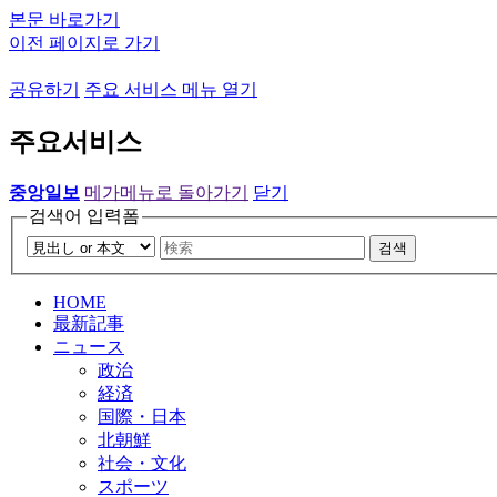
본문 바로가기
이전 페이지로 가기
공유하기
주요 서비스 메뉴 열기
주요서비스
중앙일보
메가메뉴로 돌아가기
닫기
검색어 입력폼
검색
HOME
最新記事
ニュース
政治
経済
国際・日本
北朝鮮
社会・文化
スポーツ