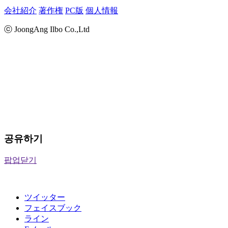
会社紹介
著作権
PC版
個人情報
ⓒ JoongAng Ilbo Co.,Ltd
공유하기
팝업닫기
ツイッター
フェイスブック
ライン