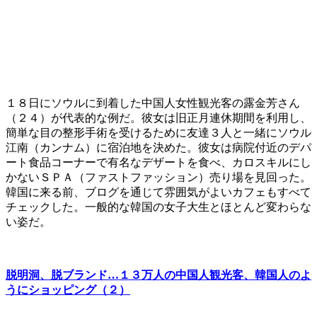
１８日にソウルに到着した中国人女性観光客の露金芳さん
（２４）が代表的な例だ。彼女は旧正月連休期間を利用し、
簡単な目の整形手術を受けるために友達３人と一緒にソウル
江南（カンナム）に宿泊地を決めた。彼女は病院付近のデパ
ート食品コーナーで有名なデザートを食べ、カロスキルにし
かないＳＰＡ（ファストファッション）売り場を見回った。
韓国に来る前、ブログを通じて雰囲気がよいカフェもすべて
チェックした。一般的な韓国の女子大生とほとんど変わらな
い姿だ。
脱明洞、脱ブランド…１３万人の中国人観光客、韓国人のよ
うにショッピング（２）