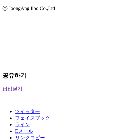
ⓒ JoongAng Ilbo Co.,Ltd
공유하기
팝업닫기
ツイッター
フェイスブック
ライン
Eメール
リンクコピー