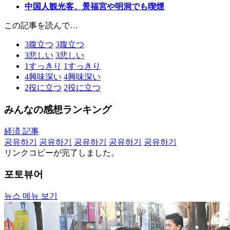
中国人観光客、景福宮や明洞でも喫煙
この記事を読んで…
3
腹立つ
3
腹立つ
3
悲しい
3
悲しい
1
すっきり
1
すっきり
4
興味深い
4
興味深い
2
役に立つ
2
役に立つ
みんなの感想ランキング
経済 記事
공유하기
공유하기
공유하기
공유하기
공유하기
リンクコピーが完了しました。
포토뷰어
뉴스 메뉴 보기