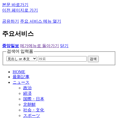
본문 바로가기
이전 페이지로 가기
공유하기
주요 서비스 메뉴 열기
주요서비스
중앙일보
메가메뉴로 돌아가기
닫기
검색어 입력폼
검색
HOME
最新記事
ニュース
政治
経済
国際・日本
北朝鮮
社会・文化
スポーツ