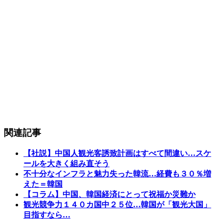
関連記事
【社説】中国人観光客誘致計画はすべて間違い…スケ
ールを大きく組み直そう
不十分なインフラと魅力失った韓流…経費も３０％増
えた＝韓国
【コラム】中国、韓国経済にとって祝福か災難か
観光競争力１４０カ国中２５位…韓国が「観光大国」
目指すなら…