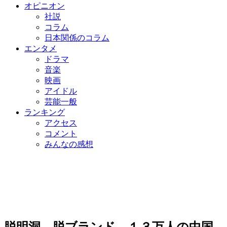
オピニオン
社説
コラム
日本関係のコラム
エンタメ
ドラマ
音楽
映画
アイドル
芸能一般
ランキング
アクセス
コメント
みんなの感想
脱明洞、脱ブランド…１３万人の中国