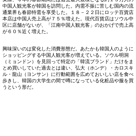
中国人観光客が韓国を訪問した。内需不振に苦しむ国内の流
通業界も春節特需を享受した。１８－２２日にロッテ百貨店
本店は中国人売上高が７５％増えた。現代百貨店はソウル中
区に店舗がないが、「江南中国人観光客」のおかげで売上高
が６０％近く増えた。
興味深いのは変化した消費形態だ。あたかも韓国人のように
ショッピングする中国人観光客が増えている。ソウル明洞
（ミョンドン）を見回って特定の「韓流ブランド」だけをま
とめ買いしていた過去とは違い、弘大（ホンデ）・カロスキ
ル・龍山（ヨンサン）に行動範囲を広めておいしい店を食べ
歩きし、韓国の大学生の間で噂になっている化粧品や服を買
うという形だ。