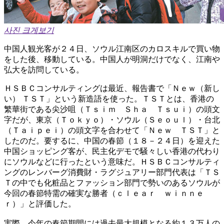
사진 크게보기
中国人観光客が２４日、ソウル江南区のカロスキルで買い物
をした後、移動している。中国人が明洞だけでなく、江南や
弘大を訪問している。
ＨＳＢＣコンサルティングは最近、報告書で「Ｎｅｗ（新し
い） ＴＳＴ」という新造語を使った。ＴＳＴとは、香港の
繁華街である尖沙咀（Ｔｓｉｍ Ｓｈａ Ｔｓｕｉ）の頭文
字だが、東京（Ｔｏｋｙｏ）・ソウル（Ｓｅｏｕｌ）・台北
（Ｔａｉｐｅｉ）の頭文字を合わせて「Ｎｅｗ ＴＳＴ」と
したのだ。要するに、中国の春節（１８－２４日）を迎えた
中国ショッピング客が、民主化デモで騒々しい香港の代わり
にソウルなどに行ったという意味だ。ＨＳＢＣコンサルティ
ングのレンバーグ消費財・ラグジュアリー部門代表は「ＴＳ
Ｔの中でも化粧品とファッション部門で勢いのあるソウルが
今回の春節特需の確実な勝者（ｃｌｅａｒ ｗｉｎｎｅ
ｒ）」と評価した。
実際、今年の春節期間には過去最大規模となる約１３万人の