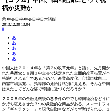
福か災難か
ⓒ 中央日報/中央日報日本語版
2013.12.30 13:04
0
あ
あ
あ
あ
あ
中国人は２０１４年を「第２の改革元年」と話す。先月開か
れた共産党１８期３中全会で決定された全面的改革措置が本
格施行される年であるためだ。産業高度化、市場自律向上、
内需市場拡充…。指導部の覚悟は格別に見える。そんな中国
は果たしてどんな姿で韓国に近づくだろうか？
２００８年の金融危機後の悪条件の中でも韓国経済をどうに
か持ち堪えさせた３つの象徴的な商品がある。スマートフォ
ン「ギャラクシー」と現代自動車などがまず挙げられる。２