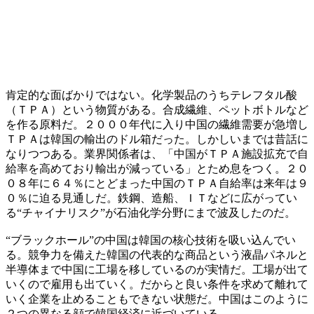
肯定的な面ばかりではない。化学製品のうちテレフタル酸
（ＴＰＡ）という物質がある。合成繊維、ペットボトルなど
を作る原料だ。２０００年代に入り中国の繊維需要が急増し
ＴＰＡは韓国の輸出のドル箱だった。しかしいまでは昔話に
なりつつある。業界関係者は、「中国がＴＰＡ施設拡充で自
給率を高めており輸出が減っている」とため息をつく。２０
０８年に６４％にとどまった中国のＴＰＡ自給率は来年は９
０％に迫る見通しだ。鉄鋼、造船、ＩＴなどに広がってい
る“チャイナリスク”が石油化学分野にまで波及したのだ。
“ブラックホール”の中国は韓国の核心技術を吸い込んでい
る。競争力を備えた韓国の代表的な商品という液晶パネルと
半導体まで中国に工場を移しているのが実情だ。工場が出て
いくので雇用も出ていく。だからと良い条件を求めて離れて
いく企業を止めることもできない状態だ。中国はこのように
２つの異なる顔で韓国経済に近づいている。