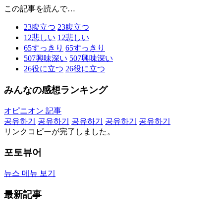
この記事を読んで…
23
腹立つ
23
腹立つ
12
悲しい
12
悲しい
65
すっきり
65
すっきり
507
興味深い
507
興味深い
26
役に立つ
26
役に立つ
みんなの感想ランキング
オピニオン 記事
공유하기
공유하기
공유하기
공유하기
공유하기
リンクコピーが完了しました。
포토뷰어
뉴스 메뉴 보기
最新記事