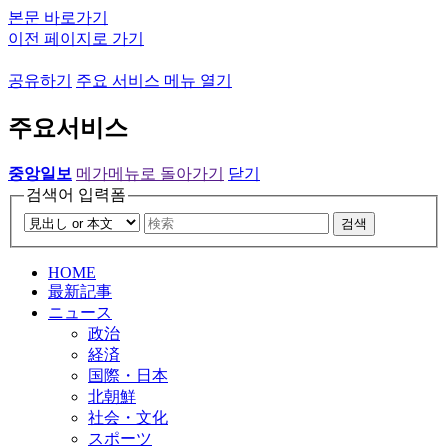
본문 바로가기
이전 페이지로 가기
공유하기
주요 서비스 메뉴 열기
주요서비스
중앙일보
메가메뉴로 돌아가기
닫기
검색어 입력폼
검색
HOME
最新記事
ニュース
政治
経済
国際・日本
北朝鮮
社会・文化
スポーツ