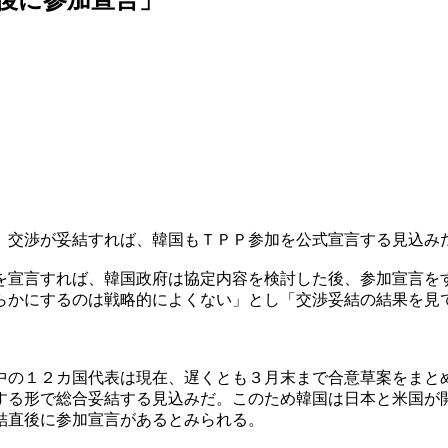
）交渉が妥結すれば、韓国もＴＰＰ参加を公式宣言する見込み
を宣言すれば、韓国政府は協定内容を検討した後、参加宣言を
らかにするのは戦略的によくない」とし「交渉妥結の結果を見
中の１２カ国代表は現在、遅くとも３月末まで合意草案をまと
する形で総合妥結する見込みだ。このため韓国は日本と米国が
結直後に参加宣言があるとみられる。