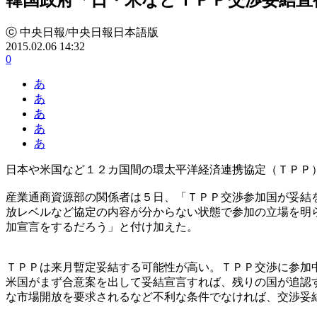
ⓒ 中央日報/中央日報日本語版
2015.02.06 14:32
0
あ
あ
あ
あ
あ
日本や米国など１２カ国間の環太平洋経済連携協定（ＴＰＰ
産業通商資源部の関係者は５日、「ＴＰＰ交渉参加国が妥結
放レベルなど協定の内容が分からない状態で参加の立場を明
加宣言をするだろう」と付け加えた。
ＴＰＰは来月暫定妥結する可能性が高い。ＴＰＰ交渉に参加
米国がまず合意案を出して妥結宣言すれば、残りの国が追認
な市場開放を要求されるなど不利な条件でなければ、交渉妥