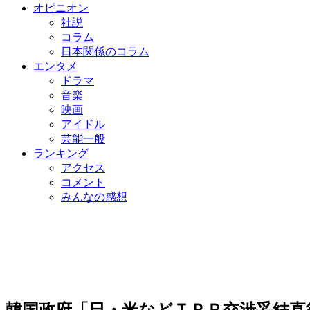
オピニオン
社説
コラム
日本関係のコラム
エンタメ
ドラマ
音楽
映画
アイドル
芸能一般
ランキング
アクセス
コメント
みんなの感想
韓国政府「日・米などＴＰＰ交渉妥結直