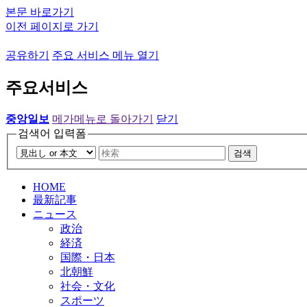
본문 바로가기
이전 페이지로 가기
공유하기
주요 서비스 메뉴 열기
주요서비스
중앙일보
메가메뉴로 돌아가기
닫기
검색어 입력폼
검색
HOME
最新記事
ニュース
政治
経済
国際・日本
北朝鮮
社会・文化
スポーツ