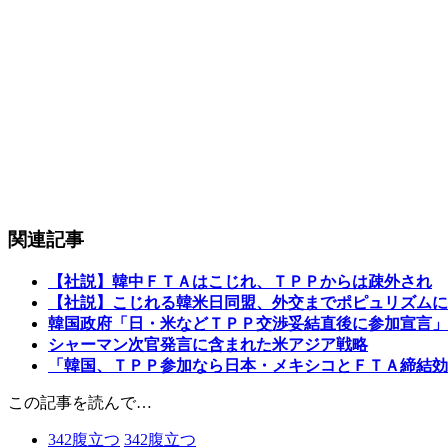
関連記事
【社説】韓中ＦＴＡはこじれ、ＴＰＰからは疎外され
【社説】こじれる韓米日同盟、外交までポピュリズムに
韓国政府「日・米などＴＰＰ交渉妥結直後に参加宣言」
シャーマン次官発言に含まれた米アジア戦略
「韓国、ＴＰＰ参加なら日本・メキシコとＦＴＡ締結効
この記事を読んで…
342
腹立つ
342
腹立つ