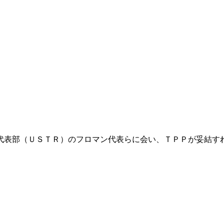
代表部（ＵＳＴＲ）のフロマン代表らに会い、ＴＰＰが妥結す