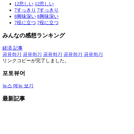
12
悲しい
12
悲しい
7
すっきり
7
すっきり
8
興味深い
8
興味深い
7
役に立つ
7
役に立つ
みんなの感想ランキング
経済 記事
공유하기
공유하기
공유하기
공유하기
공유하기
リンクコピーが完了しました。
포토뷰어
뉴스 메뉴 보기
最新記事