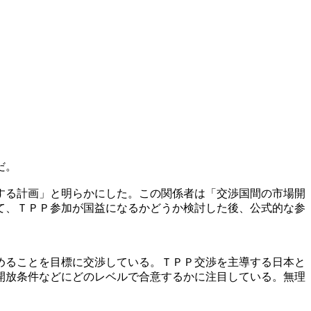
だ。
する計画」と明らかにした。この関係者は「交渉国間の市場開
て、ＴＰＰ参加が国益になるかどうか検討した後、公式的な参
めることを目標に交渉している。ＴＰＰ交渉を主導する日本と
開放条件などにどのレベルで合意するかに注目している。無理