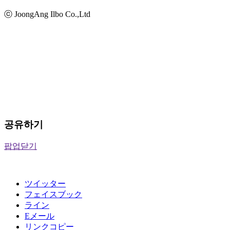
ⓒ JoongAng Ilbo Co.,Ltd
공유하기
팝업닫기
ツイッター
フェイスブック
ライン
Eメール
リンクコピー