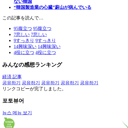
ない韓国
“韓国製造業の心臓”蔚山が病んでいる
この記事を読んで…
95
腹立つ
95
腹立つ
7
悲しい
7
悲しい
9
すっきり
9
すっきり
14
興味深い
14
興味深い
4
役に立つ
4
役に立つ
みんなの感想ランキング
経済 記事
공유하기
공유하기
공유하기
공유하기
공유하기
リンクコピーが完了しました。
포토뷰어
뉴스 메뉴 보기