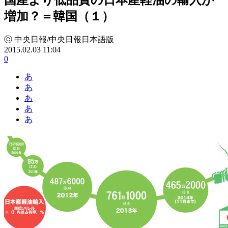
増加？＝韓国（１）
ⓒ 中央日報/中央日報日本語版
2015.02.03 11:04
0
あ
あ
あ
あ
あ