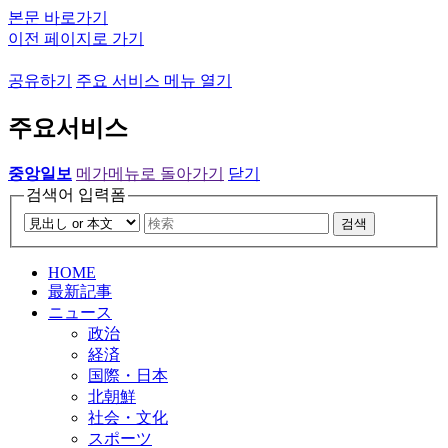
본문 바로가기
이전 페이지로 가기
공유하기
주요 서비스 메뉴 열기
주요서비스
중앙일보
메가메뉴로 돌아가기
닫기
검색어 입력폼
검색
HOME
最新記事
ニュース
政治
経済
国際・日本
北朝鮮
社会・文化
スポーツ