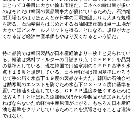
にとって３番目に大きい輸出市場だ。日本への輸出量が多い
のはそれだけ韓国の製品競争力が優れているためだ。石油精
製工場もやはりほとんどが日本の工場施設よりも大きな規模
を誇る。石油精製をはじめとする石油関連産業は単一工場が
大きいほどスケールメリットを得ることになる。規模が大き
くなるほど軽油生産単価もやはり安くなるという話だ。
特に品質では韓国製品が日本産軽油より一枚上と見られてい
る。軽油は燃料フィルターの目詰まり点（ＣＦＰＰ）を品質
の基準としている。現在韓国では酷寒期のＣＦＰＰ基準を氷
点下１８度と規定している。日本産軽油は韓国基準にかろう
じて手の届く氷点下１９度の製品が主力だ。韓国の石油会社
は酷寒期のエンストを防ぐため氷点下２３～２４度に基準を
置いて軽油を生産している。ＣＦＰＰ温度を低くするために
はＷＡＦＩと呼ばれる添加物のほか化学製品が追加されなけ
ればならないため軽油生産原価が上がる。もちろん日本産軽
油も基準をクリアしているためこれを流通させることは違法
ではない。