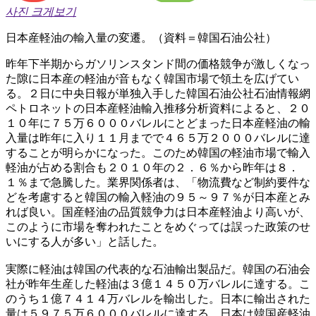
사진 크게보기
日本産軽油の輸入量の変遷。（資料＝韓国石油公社）
昨年下半期からガソリンスタンド間の価格競争が激しくなっ
た隙に日本産の軽油が音もなく韓国市場で領土を広げてい
る。２日に中央日報が単独入手した韓国石油公社石油情報網
ペトロネットの日本産軽油輸入推移分析資料によると、２０
１０年に７５万６０００バレルにとどまった日本産軽油の輸
入量は昨年に入り１１月までで４６５万２０００バレルに達
することが明らかになった。このため韓国の軽油市場で輸入
軽油が占める割合も２０１０年の２．６％から昨年は８．
１％まで急騰した。業界関係者は、「物流費など制約要件な
どを考慮すると韓国の輸入軽油の９５～９７％が日本産とみ
れば良い。国産軽油の品質競争力は日本産軽油より高いが、
このように市場を奪われたことをめぐっては誤った政策のせ
いにする人が多い」と話した。
実際に軽油は韓国の代表的な石油輸出製品だ。韓国の石油会
社が昨年生産した軽油は３億１４５０万バレルに達する。こ
のうち１億７４１４万バレルを輸出した。日本に輸出された
量は５９７５万６０００バレルに達する。日本は韓国産軽油