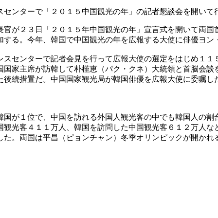
スセンターで「２０１５中国観光の年」の記者懇談会を開いて
長官が２３日「２０１５年中国観光の年」宣言式を開いて両国
加する。今年、韓国で中国観光の年を広報する大使に俳優ヨン
レスセンターで記者会見を行って広報大使の選定をはじめ１１
国国家主席が訪韓して朴槿恵（パク・クネ）大統領と首脳会談
た後続措置だ。中国国家観光局が韓国俳優を広報大使に委嘱し
韓国が１位で、中国を訪れる外国人観光客の中でも韓国人の割
国観光客４１１万人、韓国を訪問した中国観光客６１２万人な
した。両国は平昌（ピョンチャン）冬季オリンピックが開かれ