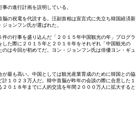
行事の進行計画を説明している。
首脳の祝電を代読する。汪副首相は宣言式に先立ち韓国経済新
・ジョンフン氏が選ばれた。
５件の行事を盛り込んだ「２０１５年中国観光の年」プログラ
をした際に２０１５年と２０１６年をそれぞれ「中国観光の
たのは今回が初めてだ。ヨン・ジョンフン氏は俳優ヨン・ギュ
合が最も高い。中国としては観光産業育成のために韓国との協
ど計１０２３万人だ。韓中首脳が昨年の会談の際に合意した１
る２０１８年までに人的交流を年間２０００万人に拡大すると