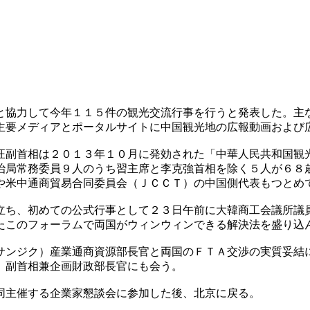
と協力して今年１１５件の観光交流行事を行うと発表した。主
主要メディアとポータルサイトに中国観光地の広報動画および
汪副首相は２０１３年１０月に発効された「中華人民共和国観
治局常務委員９人のうち習主席と李克強首相を除く５人が６８
や米中通商貿易合同委員会（ＪＣＣＴ）の中国側代表もつとめ
立ち、初めての公式行事として２３日午前に大韓商工会議所議
たこのフォーラムで両国がウィンウィンできる解決法を盛り込
サンジク）産業通商資源部長官と両国のＦＴＡ交渉の実質妥結
）副首相兼企画財政部長官にも会う。
同主催する企業家懇談会に参加した後、北京に戻る。