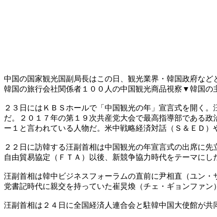
中国の国家観光国副局長はこの日、観光業界・韓国政府など
韓国の旅行会社関係者１００人の中国観光商品視察▼韓国の
２３日にはＫＢＳホールで「中国観光の年」宣言式を開く。
だ。２０１７年の第１９次共産党大会で最高指導部である政
ー１と言われている人物だ。米中戦略経済対話（Ｓ＆ＥＤ）
２２日に訪韓する汪副首相は中国観光の年宣言式の出席に先
自由貿易協定（ＦＴＡ）以後、新競争協力時代をテーマにし
汪副首相は韓中ビジネスフォーラムの直前に尹相直（ユン・
党書記時代に親交を持っていた崔炅煥（チェ・ギョンファン
汪副首相は２４日に全国経済人連合会と駐韓中国大使館が共