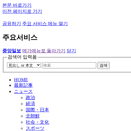
본문 바로가기
이전 페이지로 가기
공유하기
주요 서비스 메뉴 열기
주요서비스
중앙일보
메가메뉴로 돌아가기
닫기
검색어 입력폼
검색
HOME
最新記事
ニュース
政治
経済
国際・日本
北朝鮮
社会・文化
スポーツ