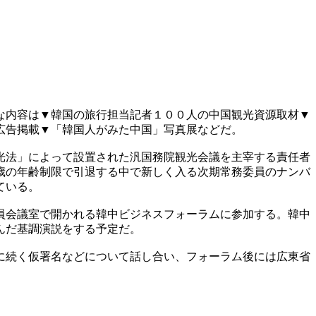
な内容は▼韓国の旅行担当記者１００人の中国観光資源取材▼
広告掲載▼「韓国人がみた中国」写真展などだ。
光法」によって設置された汎国務院観光会議を主宰する責任者
歳の年齢制限で引退する中で新しく入る次期常務委員のナンバ
ている。
員会議室で開かれる韓中ビジネスフォーラムに参加する。韓中
んだ基調演説をする予定だ。
に続く仮署名などについて話し合い、フォーラム後には広東省