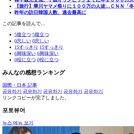
【旅行】華川ヤマメ祭りに１００万の人波…ＣＮＮ「冬
昨年の訪日韓国人数、過去最高に
この記事を読んで…
5
腹立つ
5
腹立つ
0
悲しい
0
悲しい
15
すっきり
15
すっきり
6
興味深い
6
興味深い
0
役に立つ
0
役に立つ
みんなの感想ランキング
国際・日本 記事
공유하기
공유하기
공유하기
공유하기
공유하기
リンクコピーが完了しました。
포토뷰어
뉴스 메뉴 보기