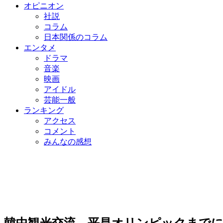
オピニオン
社説
コラム
日本関係のコラム
エンタメ
ドラマ
音楽
映画
アイドル
芸能一般
ランキング
アクセス
コメント
みんなの感想
韓中観光交流、平昌オリンピックまでに