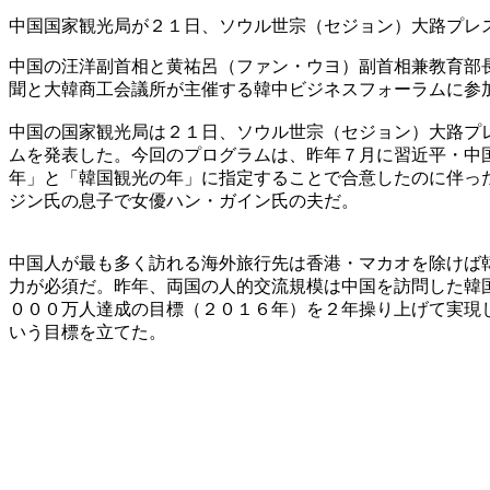
中国国家観光局が２１日、ソウル世宗（セジョン）大路プレ
中国の汪洋副首相と黄祐呂（ファン・ウヨ）副首相兼教育部
聞と大韓商工会議所が主催する韓中ビジネスフォーラムに参
中国の国家観光局は２１日、ソウル世宗（セジョン）大路プ
ムを発表した。今回のプログラムは、昨年７月に習近平・中
年」と「韓国観光の年」に指定することで合意したのに伴っ
ジン氏の息子で女優ハン・ガイン氏の夫だ。
中国人が最も多く訪れる海外旅行先は香港・マカオを除けば
力が必須だ。昨年、両国の人的交流規模は中国を訪問した韓
０００万人達成の目標（２０１６年）を２年操り上げて実現
いう目標を立てた。